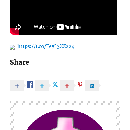
https://t.co/FeyL3XZ224
Share