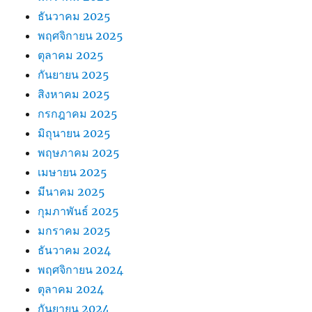
ธันวาคม 2025
พฤศจิกายน 2025
ตุลาคม 2025
กันยายน 2025
สิงหาคม 2025
กรกฎาคม 2025
มิถุนายน 2025
พฤษภาคม 2025
เมษายน 2025
มีนาคม 2025
กุมภาพันธ์ 2025
มกราคม 2025
ธันวาคม 2024
พฤศจิกายน 2024
ตุลาคม 2024
กันยายน 2024