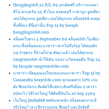
Hengjing168 22 JUL 69 เครดิตฟรี บริการเกมคา
สิโน ครบครัน 24 ชั่วโมง ลอตเตอรี่ ราคาถูก ยูสเดียว
เล่นได้ทุกเกม ยูสเดียว เล่นได้ทุกเกม สล็อต168 ลงทุน
ทั้งที่ต้อง ที่นี่เท่านั้น Top 14 by Joesph
hengjing168d.com
สล็อตเว็บตรง 4 September 69 สล็อต168 เว็บเดียว
ครบ ทั้งสล็อตและบาคาร่า ฝากไม่ถึงร้อย ได้สอยตัง
แน่ จ่ายตรง กี่ล้านก็จ่าย คัดมาแล้ว เล่นได้ทุกเกม
tangtem168 เข้าให้ทัน ก่อนรางวัลหลุดมือ Top 24
by Jacquie tangtem168e.com
บาคาร่า เปิดมุมมองใหม่ของเกมบาคาร่า Top 31 by
Cassandra Sexy168c.com ทุกยอดฝาก 10% เกม
ดัง ฟีเจอร์ครบ สัมผัสโต๊ะสดระดับพรีเมียม บาคาร่า
สมัครไว ได้โปรใหญ่ ใช้สิทธิ์ทันใจ 20 Sep 2569
เว็บใหญ่ jinda888 webแจกหนัก สล็อตแตกง่าย มี
จริงไหม? เจาะลึกระบบเกม ฟีเจอร์ และปัจจัยที่