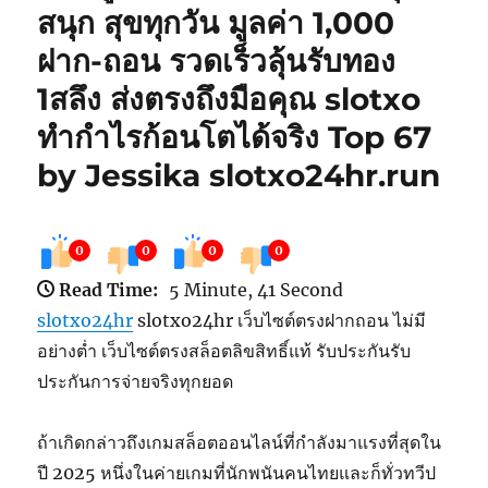
สนุก สุขทุกวัน มูลค่า 1,000
ฝาก-ถอน รวดเร็วลุ้นรับทอง
1สลึง ส่งตรงถึงมือคุณ slotxo
ทำกำไรก้อนโตได้จริง Top 67
by Jessika slotxo24hr.run
0
0
0
0
Read Time:
5 Minute, 41 Second
slotxo24hr
slotxo24hr เว็บไซต์ตรงฝากถอน ไม่มี
อย่างต่ำ เว็บไซต์ตรงสล็อตลิขสิทธิ์แท้ รับประกันรับ
ประกันการจ่ายจริงทุกยอด
ถ้าเกิดกล่าวถึงเกมสล็อตออนไลน์ที่กำลังมาแรงที่สุดใน
ปี 2025 หนึ่งในค่ายเกมที่นักพนันคนไทยและก็ทั่วทวีป