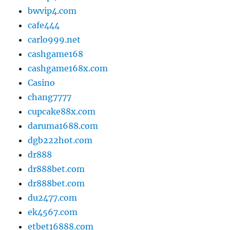
bwvip4.com
cafe444
carlo999.net
cashgame168
cashgame168x.com
Casino
chang7777
cupcake88x.com
daruma1688.com
dgb222hot.com
dr888
dr888bet.com
dr888bet.com
du2477.com
ek4567.com
etbet16888.com