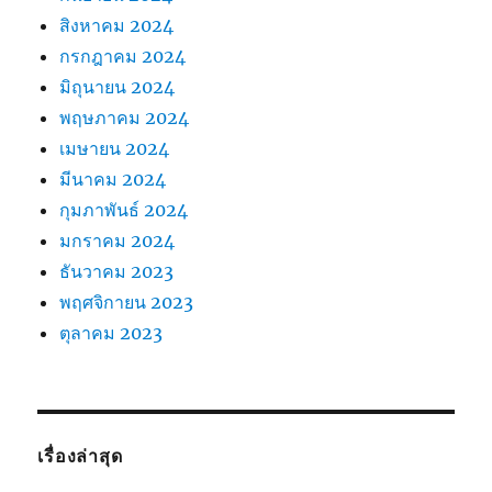
สิงหาคม 2024
กรกฎาคม 2024
มิถุนายน 2024
พฤษภาคม 2024
เมษายน 2024
มีนาคม 2024
กุมภาพันธ์ 2024
มกราคม 2024
ธันวาคม 2023
พฤศจิกายน 2023
ตุลาคม 2023
เรื่องล่าสุด