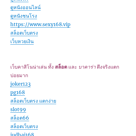
ดูหนังออนไลน์
ดูหนังชนโรง
https://www.sexy168.vip
สล็อตเว็บตรง
เว็บหวยเงิน
เว็บคาสิโนน่าเล่น ทั้ง
สล็อต
และ
บาคาร่า
ตึงจริงแตก
บ่อยมาก
joker123
pg168
สล็อตเว็บตรง แตกง่าย
slot99
สล็อต66
สล็อตเว็บตรง
judhai168