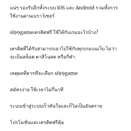
แน่ๆ รองรับอีกทั้งระบบ iOS และ Android รวมทั้งการ
ใช้งานผ่านเบราว์เซอร์
sl99gameเครดิตฟรี ใช้ได้กับเกมอะไรบ้าง?
เครดิตที่ได้รับสามารถเอาไปใช้กับทุกเกมบนเว็บ ไม่ว่า
จะเป็นสล็อต คาสิโนสด หรือกีฬา
เหตุผลที่ควรที่จะเลือก sl99game
สมัครง่าย ใช้เวลาไม่กี่นาที
ระบบเข้าสู่ระบบเร็วทันใจและก็ไม่เป็นอันตราย
โปรโมชั่นและเครดิตฟรีคุ้ม