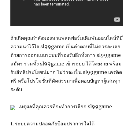
ถ้าเกิดคุณกำลังมองหาแพลตฟอร์มเดิมพันออนไลน์ที่มี
ความน่าไว้ใจ sl99game เป็นคำตอบที่ไม่ควรละเลย
ด้วยการออกแบบระบบที่รองรับอีกทั้งการ sl99game
สมัคร รวมทั้ง sl99game เข้าระบบ ได้โดยง่าย พร้อม
รับสิทธิประโยชน์มาก ไม่ว่าจะเป็น sl99game เครดิต
ฟรี หรือโปรโมชั่นที่คัดสรรมาเพื่อตอบปัญหาผู้เล่นทุก
ระดับ
เหตุผลที่คุณควรที่จะทำการเลือก sl99game
1. ระบบความปลอดภัยป้อมปราการใจได้