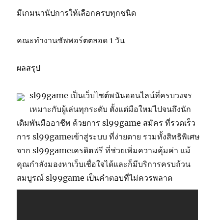
มีเกมนานัปการให้เลือกครบทุกชนิด
คณะทำงานซัพพอร์ตตลอด 1 วัน
ผลสรุป
sl99game เป็นเว็บไซต์พนันออนไลน์ที่ครบวงจร
เหมาะกับผู้เล่นทุกระดับ ตั้งแต่มือใหม่ไปจนถึงนัก
เดิมพันมืออาชีพ ด้วยการ sl99game สมัคร ที่รวดเร็ว
การ sl99gameเข้าสู่ระบบ ที่ง่ายดาย รวมทั้งสิทธิพิเศษ
จาก sl99gameเครดิตฟรี ที่ช่วยเพิ่มความคุ้มค่า แม้
คุณกำลังมองหาเว็บเชื่อใจได้และก็มีบริการครบถ้วน
สมบูรณ์ sl99game เป็นคำตอบที่ไม่ควรพลาด