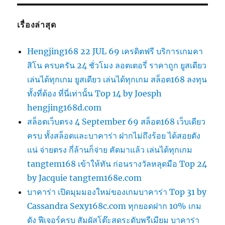
เรื่องล่าสุด
Hengjing168 22 JUL 69 เครดิตฟรี บริการเกมคา
สิโน ครบครัน 24 ชั่วโมง ลอตเตอรี่ ราคาถูก ยูสเดียว
เล่นได้ทุกเกม ยูสเดียว เล่นได้ทุกเกม สล็อต168 ลงทุน
ทั้งที่ต้อง ที่นี่เท่านั้น Top 14 by Joesph
hengjing168d.com
สล็อตเว็บตรง 4 September 69 สล็อต168 เว็บเดียว
ครบ ทั้งสล็อตและบาคาร่า ฝากไม่ถึงร้อย ได้สอยตัง
แน่ จ่ายตรง กี่ล้านก็จ่าย คัดมาแล้ว เล่นได้ทุกเกม
tangtem168 เข้าให้ทัน ก่อนรางวัลหลุดมือ Top 24
by Jacquie tangtem168e.com
บาคาร่า เปิดมุมมองใหม่ของเกมบาคาร่า Top 31 by
Cassandra Sexy168c.com ทุกยอดฝาก 10% เกม
ดัง ฟีเจอร์ครบ สัมผัสโต๊ะสดระดับพรีเมียม บาคาร่า