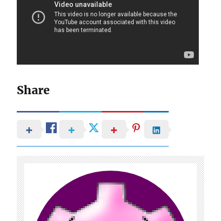
Share