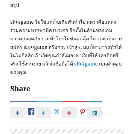
สรุป
sl99game ไม่ใช่แค่เว็บเดิมพันทั่วไป แต่ว่าคือแหล่ง
รวมความหรรษาที่ครบวงจร อีกทั้งในด้านของเกม
ความปลอดภัย รวมทั้งโปรโมชั่นสุดคุ้ม ไม่ว่าจะเป็นการ
สมัคร sl99game หรือการ เข้าสู่ระบบ ก็สามารถทำได้
ในไม่กี่คลิก ถ้าเกิดคุณกำลังมองหาเว็บที่ให้ เครดิตฟรี
จริง ใช้งานง่าย แล้วก็เชื่อถือได้
sl99game
เป็นคำตอบ
ของคุณ
Share