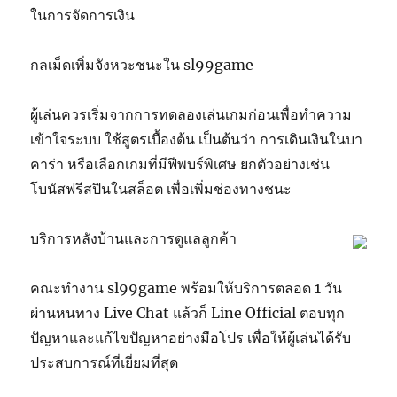
ในการจัดการเงิน
กลเม็ดเพิ่มจังหวะชนะใน sl99game
ผู้เล่นควรเริ่มจากการทดลองเล่นเกมก่อนเพื่อทำความ
เข้าใจระบบ ใช้สูตรเบื้องต้น เป็นต้นว่า การเดินเงินในบา
คาร่า หรือเลือกเกมที่มีฟีพบร์พิเศษ ยกตัวอย่างเช่น
โบนัสฟรีสปินในสล็อต เพื่อเพิ่มช่องทางชนะ
บริการหลังบ้านและการดูแลลูกค้า
คณะทำงาน sl99game พร้อมให้บริการตลอด 1 วัน
ผ่านหนทาง Live Chat แล้วก็ Line Official ตอบทุก
ปัญหาและแก้ไขปัญหาอย่างมือโปร เพื่อให้ผู้เล่นได้รับ
ประสบการณ์ที่เยี่ยมที่สุด