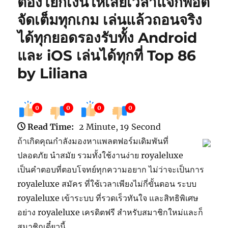
ต้องโยกเงินให้เสียเวลาแจ็กพอต
จัดเต็มทุกเกม เล่นแล้วถอนจริง
ได้ทุกยอดรองรับทั้ง Android
และ iOS เล่นได้ทุกที่ Top 86
by Liliana
0
0
0
0
Read Time:
2 Minute, 19 Second
ถ้าเกิดคุณกำลังมองหาแพลตฟอร์มเดิมพันที่
ปลอดภัย นำสมัย รวมทั้งใช้งานง่าย royaleluxe
เป็นคำตอบที่ตอบโจทย์ทุกความอยาก ไม่ว่าจะเป็นการ
royaleluxe สมัคร ที่ใช้เวลาเพียงไม่กี่ขั้นตอน ระบบ
royaleluxe เข้าระบบ ที่รวดเร็วทันใจ และสิทธิพิเศษ
อย่าง royaleluxe เครดิตฟรี สำหรับสมาชิกใหม่และก็
สมาชิกเดี๋ยวนี้