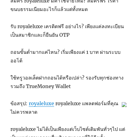
สมัคร royaleluxe มีค่าใช้จ่ายไหม? สมัครฟรี ไร้ค่า
ขนบธรรมเนียมอะไรก็แล้วแต่ทั้งหมด
รับ royaleluxe เครดิตฟรี อย่างไร? เพียงแค่ลงทะเบียน
เป็นสมาชิกและก็ยืนยัน OTP
ถอนขั้นต่ำมากแค่ไหน? เริ่มเพียงแค่ 1 บาท ผ่านระบบ
ออโต้
ใช้ทรูวอลเล็ตฝากถอนได้หรือเปล่า? รองรับทุกช่องทาง
รวมถึง TrueMoney Wallet
ข้อสรุป:
royaleluxe
royaleluxe แพลตฟอร์มที่คุณ
ไม่ควรพลาด
royaleluxe ไม่ได้เป็นเพียงแต่เว็บไซต์เดิมพันทั่วๆไป แต่