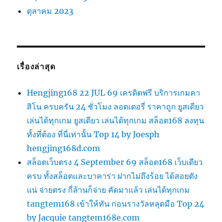
ตุลาคม 2023
เรื่องล่าสุด
Hengjing168 22 JUL 69 เครดิตฟรี บริการเกมคา
สิโน ครบครัน 24 ชั่วโมง ลอตเตอรี่ ราคาถูก ยูสเดียว
เล่นได้ทุกเกม ยูสเดียว เล่นได้ทุกเกม สล็อต168 ลงทุน
ทั้งที่ต้อง ที่นี่เท่านั้น Top 14 by Joesph
hengjing168d.com
สล็อตเว็บตรง 4 September 69 สล็อต168 เว็บเดียว
ครบ ทั้งสล็อตและบาคาร่า ฝากไม่ถึงร้อย ได้สอยตัง
แน่ จ่ายตรง กี่ล้านก็จ่าย คัดมาแล้ว เล่นได้ทุกเกม
tangtem168 เข้าให้ทัน ก่อนรางวัลหลุดมือ Top 24
by Jacquie tangtem168e.com