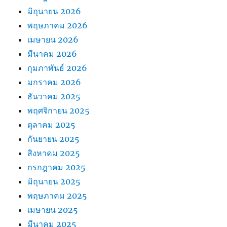
มิถุนายน 2026
พฤษภาคม 2026
เมษายน 2026
มีนาคม 2026
กุมภาพันธ์ 2026
มกราคม 2026
ธันวาคม 2025
พฤศจิกายน 2025
ตุลาคม 2025
กันยายน 2025
สิงหาคม 2025
กรกฎาคม 2025
มิถุนายน 2025
พฤษภาคม 2025
เมษายน 2025
มีนาคม 2025