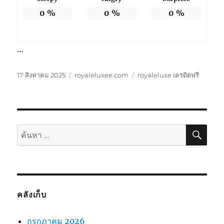
0
%
0
%
0
%
…
เขียน
หมวด
ป้าย
17 สิงหาคม 2025
royaleluxee.com
royaleluxe เครดิตฟรี
เมื่อ
หมู่
กำกับ
ค้นห
ค้นหา:
คลังเก็บ
กรกฎาคม 2026