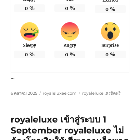
Excited
0
%
0
%
0
%
Sleepy
Angry
Surprise
0
%
0
%
0
%
…
เขียน
หมวด
ป้าย
6 ตุลาคม 2025
royaleluxee.com
royaleluxe เครดิตฟรี
เมื่อ
หมู่
กำกับ
royaleluxe เข้าสู่ระบบ 1
September royaleluxe ไม่