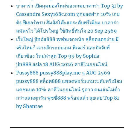
บาคาร่า เปิดมุมมองใหม่ของเกมบาคาร่า Top 31 by
Cassandra Sexy168c.com ทุกยอดฝาก 10% เกม
ดัง ฟีเจอร์ครบ สัมผัสโต๊ะสดระดับพรีเมียม บาคาร่า
สมัครไว ได้โปรใหญ่ ใช้สิทธิ์ทันใจ 20 Sep 2569
เว็บใหญ่ jinda888 webแจกหนัก สล็อตแตกง่าย มี
จริงไหม? เจาะลึกระบบเกม ฟีเจอร์ และปัจจัยที่
เกี่ยวข้อง ใหม่ล่าสุด Top 99 by Sophia
jin888.asia 18 AUG 2026 คาสิโนออนไลน์
Pussy888 pussy888play.me 5 AUG 2569
pussy888 สล็อต888 แพลตฟอร์มเกมระดับพรีเมียม
แคชแบค 10% คาสิโนออนไลน์ 5ดาว คนเล่นไม่ต่ำ
กว่าแสนทุกวัน พุซซี่888 พร้อมแล้ว ลุยเลย Top 81
by Shantae