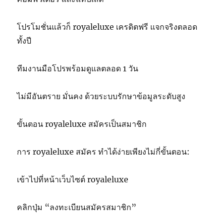
โปรโมชั่นแล้วก็ royaleluxe เครดิตฟรี แจกจริงตลอด
ทั้งปี
ทีมงานมือโปรพร้อมดูแลตลอด 1 วัน
ไม่มีอันตราย มั่นคง ด้วยระบบรักษาข้อมูลระดับสูง
ขั้นตอน royaleluxe สมัครเป็นสมาชิก
การ royaleluxe สมัคร ทำได้ง่ายเพียงไม่กี่ขั้นตอน:
เข้าไปที่หน้าเว็บไซต์ royaleluxe
คลิกปุ่ม “ลงทะเบียนสมัครสมาชิก”