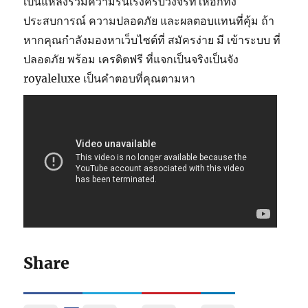
เป็นแหล่งรวมความรื่นเริงครบวงจรที่ให้อีกทั้ง
ประสบการณ์ ความปลอดภัย และผลตอบแทนที่คุ้ม ถ้า
หากคุณกำลังมองหาเว็บไซต์ที่ สมัครง่าย มี เข้าระบบ ที่
ปลอดภัย พร้อม เครดิตฟรี ที่แจกเป็นจริงเป็นจัง
royaleluxe เป็นคำตอบที่คุณตามหา
Share