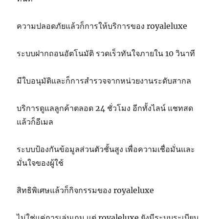
ความปลอดภัยแล้วก็การให้บริการของ royaleluxe
ระบบฝากถอนอัตโนมัติ รวดเร็วทันใจภายใน 10 วินาที
มีใบอนุมัติและก็การสำรวจจากหน่วยงานระดับสากล
บริการดูแลลูกค้าตลอด 24 ชั่วโมง อีกทั้งไลน์ แชทสด
แล้วก็อีเมล
ระบบป้องกันข้อมูลส่วนตัวชั้นสูง เพื่อความเชื่อมั่นและ
มั่นใจของผู้ใช้
สิทธิพิเศษแล้วก็กิจกรรมของ royaleluxe
ไม่ใช่แค่การเล่นเกม แต่ royaleluxe ยังมีระบบระเบียบ