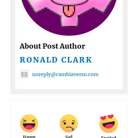
About Post Author
RONALD CLARK
noreply@cambiaverso.com
Happy
Sad