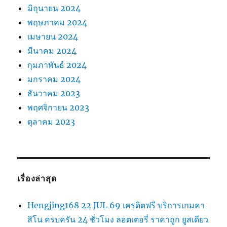
มิถุนายน 2024
พฤษภาคม 2024
เมษายน 2024
มีนาคม 2024
กุมภาพันธ์ 2024
มกราคม 2024
ธันวาคม 2023
พฤศจิกายน 2023
ตุลาคม 2023
เรื่องล่าสุด
Hengjing168 22 JUL 69 เครดิตฟรี บริการเกมคา
สิโน ครบครัน 24 ชั่วโมง ลอตเตอรี่ ราคาถูก ยูสเดียว