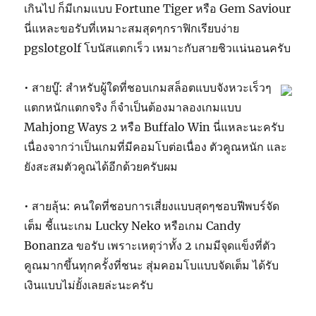
เกินไป ก็มีเกมแบบ Fortune Tiger หรือ Gem Saviour
นี่แหละขอรับที่เหมาะสมสุดๆกราฟิกเรียบง่าย
pgslotgolf โบนัสแตกเร็ว เหมาะกับสายชิวแน่นอนครับ
• สายบู๊: สำหรับผู้ใดที่ชอบเกมสล็อตแบบจังหวะเร็วๆ
แตกหนักแตกจริง ก็จำเป็นต้องมาลองเกมแบบ
Mahjong Ways 2 หรือ Buffalo Win นี่แหละนะครับ
เนื่องจากว่าเป็นเกมที่มีคอมโบต่อเนื่อง ตัวคูณหนัก และ
ยังสะสมตัวคูณได้อีกด้วยครับผม
• สายลุ้น: คนใดที่ชอบการเสี่ยงแบบสุดๆชอบฟีพบร์จัด
เต็ม ชี้แนะเกม Lucky Neko หรือเกม Candy
Bonanza ขอรับ เพราะเหตุว่าทั้ง 2 เกมมีจุดแข็งที่ตัว
คูณมากขึ้นทุกครั้งที่ชนะ สุ่มคอมโบแบบจัดเต็ม ได้รับ
เงินแบบไม่ยั้งเลยล่ะนะครับ