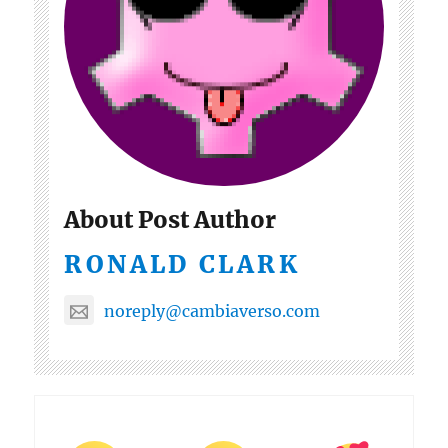
About Post Author
RONALD CLARK
noreply@cambiaverso.com