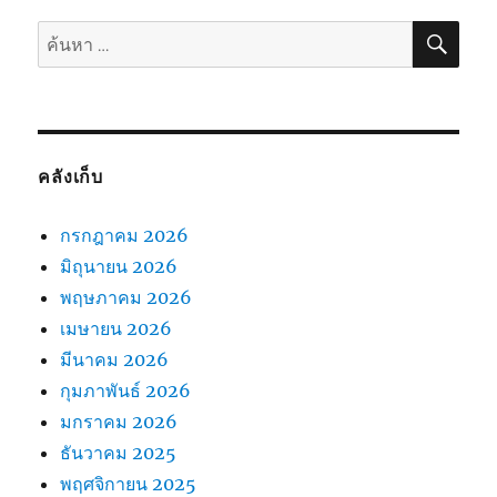
ค้นห
ค้นหา:
คลังเก็บ
กรกฎาคม 2026
มิถุนายน 2026
พฤษภาคม 2026
เมษายน 2026
มีนาคม 2026
กุมภาพันธ์ 2026
มกราคม 2026
ธันวาคม 2025
พฤศจิกายน 2025