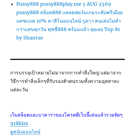
Pussy888 pussy888play.me 5 AUG 2569
pussy888 สล็อต888 แพลตฟอร์มเกมระดับพรีเมียม
แคชแบค 10% คาสิโนออนไลน์ 5ดาว คนเล่นไม่ต่ำ
กว่าแสนทุกวัน พุซซี่888 พร้อมแล้ว ลุยเลย Top 81
by Shantae
การบรรลุเป้าหมายไม่มาจากการทำสิ่งใหญ่ แต่มาจาก
วิธีการทำสิ่งเล็กๆที่รับรองตัวตนรวมทั้งความอุตสาหะ
แต่ละวัน
เว็บสล็อตและบาคาร่าของโครตดีเว็บนี้เล่นแล้วรวยจัดๆ
918kiss
ดูหนังออนไลน์