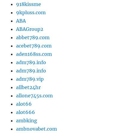
918kissme
9kpluss.com
ABA
ABAGroup2
abbet789.com
acebet789.com
aden168ss.com
adm789.info
adm789.info
adm789.vip
allbet24hr
allone745s.com
alot66
alot666
ambking
ambnovabet.com