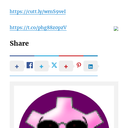
https://cutt.ly/wrnS9veI
https://t.co/phg88z0pzV
Share