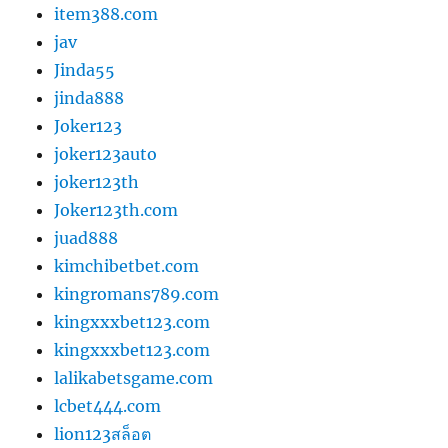
item388.com
jav
Jinda55
jinda888
Joker123
joker123auto
joker123th
Joker123th.com
juad888
kimchibetbet.com
kingromans789.com
kingxxxbet123.com
kingxxxbet123.com
lalikabetsgame.com
lcbet444.com
lion123สล็อต