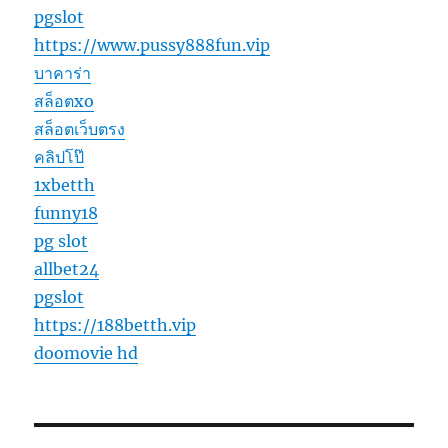
pgslot
https://www.pussy888fun.vip
บาคาร่า
สล็อตxo
สล็อตเว็บตรง
คลิปโป๊
1xbetth
funny18
pg slot
allbet24
pgslot
https://188betth.vip
doomovie hd