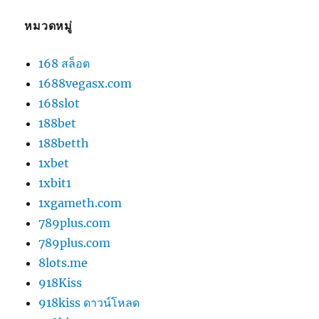
หมวดหมู่
168 สล็อต
1688vegasx.com
168slot
188bet
188betth
1xbet
1xbit1
1xgameth.com
789plus.com
789plus.com
8lots.me
918Kiss
918kiss ดาวน์โหลด