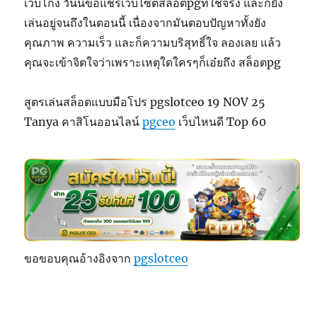
เว็บโกง วันนี้ขอแชร์เว็บไซต์สล็อตpgที่ใช้จริง และก็ยัง
เล่นอยู่จนถึงในตอนนี้ เนื่องจากมันตอบปัญหาทั้งยัง
คุณภาพ ความเร็ว และก็ความบริสุทธิ์ใจ ลองเลย แล้ว
คุณจะเข้าจิตใจว่าเพราะเหตุใดใครๆก็เอ๋ยถึง สล็อตpg
สูตรเล่นสล็อตแบบมือโปร pgslotceo 19 NOV 25
Tanya คาสิโนออนไลน์
pgceo
เว็บไหนดี Top 60
ขอขอบคุณอ้างอิงจาก
pgslotceo