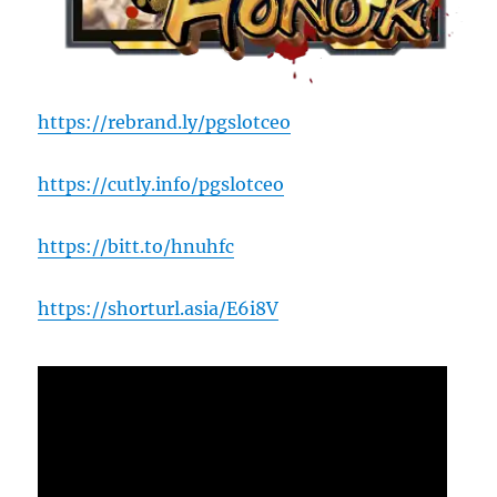
https://rebrand.ly/pgslotceo
https://cutly.info/pgslotceo
https://bitt.to/hnuhfc
https://shorturl.asia/E6i8V