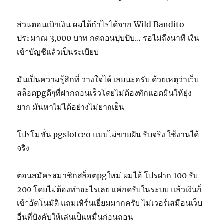
ส่วนตอนเบิกเงิน ผมได้กำไรได้จาก Wild Bandito
ประมาณ 3,000 บาท กดถอนปุบปับ… รอไม่ถึงนาที เงิน
เข้าบัญชีแล้วเป็นระเบียบ
มันเป็นความรู้สึกที่ วางใจได้ เลยนะครับ ด้วยเหตุว่าเว็บ
สล็อตpgดีๆที่ฝากถอนเร็วโดยไม่ต้องทักแอดมินให้ยุ่ง
ยาก มันหาไม่ได้อย่างไม่ยากเย็น
โปรโมชั่น pgslotceo แบบไม่ขายฝัน รับจริง ใช้งานได้
จริง
ตอนสมัครสมาชิกสล็อตpgใหม่ ผมได้ โปรฝาก 100 รับ
200 โดยไม่ต้องทำอะไรเลย แค่กดรับในระบบ แล้วเงินก็
เข้าอัตโนมัติ แถมเทิร์นเยี่ยมมากครับ ไม่เวอร์เสมือนเว็บ
อื่นที่บังคับให้เล่นเป็นหมื่นก่อนถอน