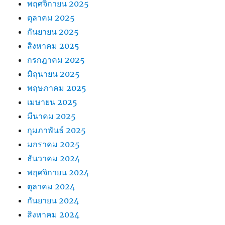
พฤศจิกายน 2025
ตุลาคม 2025
กันยายน 2025
สิงหาคม 2025
กรกฎาคม 2025
มิถุนายน 2025
พฤษภาคม 2025
เมษายน 2025
มีนาคม 2025
กุมภาพันธ์ 2025
มกราคม 2025
ธันวาคม 2024
พฤศจิกายน 2024
ตุลาคม 2024
กันยายน 2024
สิงหาคม 2024