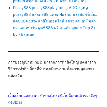
jin888.asia 18 AUG 2026 คาสิโนออนไลน์
Pussy888 pussy888play.me 5 AUG 2569
pussy888 สล็อต888 แพลตฟอร์มเกมระดับพรีเมียม
แคชแบค 10% คาสิโนออนไลน์ 5ดาว คนเล่นไม่ต่ำ
กว่าแสนทุกวัน พุซซี่888 พร้อมแล้ว ลุยเลย Top 81
by Shantae
การบรรลุเป้าหมายไม่มาจากการทำสิ่งใหญ่ แต่มาจาก
วิธีการทำสิ่งเล็กๆที่รับรองตัวตนรวมทั้งความอุตสาหะ
แต่ละวัน
เว็บสล็อตและบาคาร่าของโครตดีเว็บนี้เล่นแล้วรวยจัดๆ
918kiss