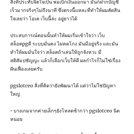
สิ่งที่ประทับจิตใจเป็น พอเบิกเงินออกมา มันก็ฝากบัญชี
เร็วมากจริงๆไม่ถึงนาที ซึ่งตรงนี้แหละที่ทำให้ผมตัดสิน
ใจเลยว่า โอเค เว็บนี้ล่ะ อยู่ยาวได้
ประสบการณ์ตอนนั้นทำให้ผมเริ่มเข้าใจว่า เว็บ
สล็อตpgดี ระบบมั่นคง ไม่คดโกง มันมีอยู่จริง และมัน
ทำให้ผมมั่นใจว่า สล็อตถ้าเล่นให้ถูกจังหวะ มี
สติสัมปชัญญะ แล้วก็เลือกเว็บให้ดี ผลกำไรก็ไม่ใช่เรื่อง
ฝันเฟื่องเลยครับ
pgslotceo สิ่งที่คิดว่ายังพัฒนาได้ แต่ว่าไม่ใช่ปัญหา
ใหญ่
• บางเกมจากค่ายเล็กๆยังโหลดช้ากว่า pgslotceo นิด
หน่อย