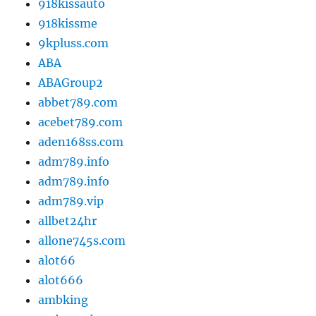
918kissauto
918kissme
9kpluss.com
ABA
ABAGroup2
abbet789.com
acebet789.com
aden168ss.com
adm789.info
adm789.info
adm789.vip
allbet24hr
allone745s.com
alot66
alot666
ambking