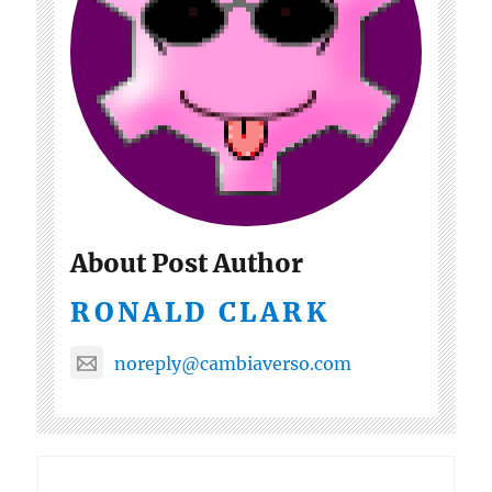
About Post Author
RONALD CLARK
noreply@cambiaverso.com