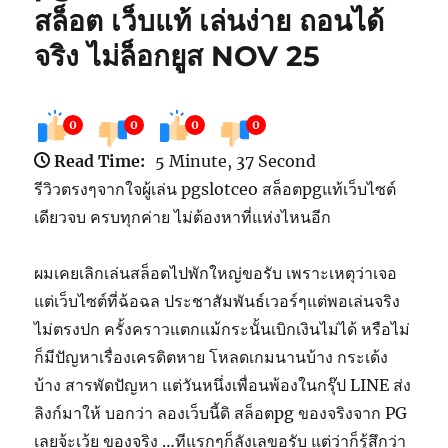
สล็อต เว็บแท้ เล่นง่าย ถอนได้
จริง ไม่ล็อกยูส NOV 25
0
0
0
0
Read Time:
5 Minute, 37 Second
รีวิวตรงๆจากใจผู้เล่น pgslotceo สล็อตpgแท้เว็บไซต์
เดียวจบ ครบทุกค่าย ไม่ต้องหาที่แห่งไหนอีก
ผมเคยเลิกเล่นสล็อตไปพักใหญ่ขอรับ เพราะเหตุว่าเจอ
แต่เว็บไซต์ที่ฉ้อฉล ประชาสัมพันธ์เวอร์ๆแต่พอเล่นจริง
ไม่ตรงปก ครั้งคราวแตกแม้กระนั้นเบิกเงินไม่ได้ หรือไม่
ก็มีปัญหาเรื่องเครดิตหาย โหลดเกมนานบ้าง กระเด้ง
บ้าง สารพัดปัญหา แต่วันหนึ่งเพื่อนพ้องในกรุ๊ป LINE ส่ง
ลิงก์มาให้ บอกว่า ลองเว็บนี้ดิ สล็อตpg ของจริงจาก PG
เลยจ้ะเว้ย ของจริง …ทีแรกๆก็ลังเลขอรับ แต่ว่าก็รู้สึกว่า