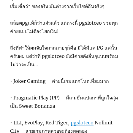
เริ่มเชื่อว่า ของจริง มันต่างจากเว็บไซต์อื่นจริงๆ
สล็อตpgแท้ก็ว่าแจ๋วแล้ว แต่ตรงนี้ pgslotceo รวมทุก
ค่ายแบบไม่ต้องโยกเงิน!
สิ่งที่ทำให้ผมจับใจมากมายๆก็คือ มิได้มีแค่ PG แค่นั้น
ครับผม แต่ว่าที่ pgslotceo ยังมีค่ายดังอื่นๆแบบพร้อม
ไม่ว่าจะเป็น…
• Joker Gaming – ค่ายนี้เกมแตกโหดเหี้ยมมาก
• Pragmatic Play (PP) – มีเกมธีมแปลกๆที่ถูกใจสุด
เป็น Sweet Bonanza
• JILI, EvoPlay, Red Tiger,
pgslotceo
Nolimit
City – สายเกมภาพสวยจะต้องทดลอง