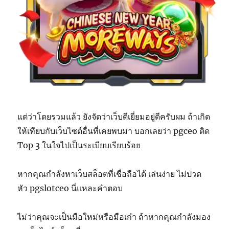
แต่ว่าโดยรวมแล้ว ยังจัดว่าเว็บดีเยี่ยมอยู่ดีครับผม ถ้าเกิด
ให้เทียบกับเว็บไซต์อื่นที่เคยพบมา บอกเลยว่า pgceo ติด
Top 3 ในใจไปเป็นระเบียบเรียบร้อย
หากคุณกำลังหาเว็บสล็อตที่เชื่อถือได้ เล่นง่าย ไม่ปวด
หัว pgslotceo นี่แหละคำตอบ
ไม่ว่าคุณจะเป็นมือใหม่หรือมือเก๋า ถ้าหากคุณกำลังมอง