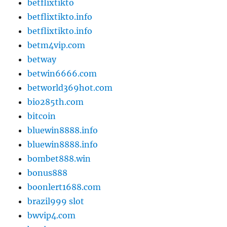
betflixtikto
betflixtikto.info
betflixtikto.info
betm4vip.com
betway
betwin6666.com
betworld369hot.com
bio285th.com
bitcoin
bluewin8888.info
bluewin8888.info
bombet888.win
bonus888
boonlert1688.com
brazil999 slot
bwvip4.com