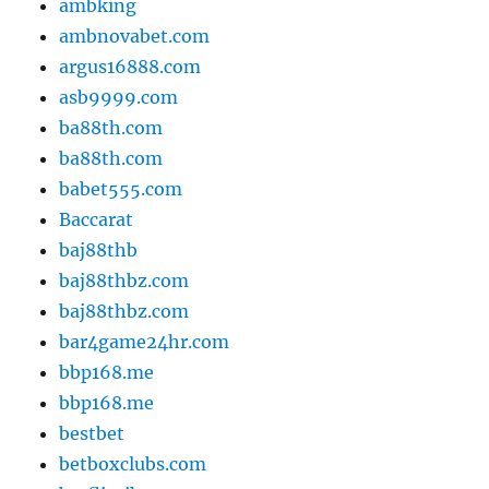
ambking
ambnovabet.com
argus16888.com
asb9999.com
ba88th.com
ba88th.com
babet555.com
Baccarat
baj88thb
baj88thbz.com
baj88thbz.com
bar4game24hr.com
bbp168.me
bbp168.me
bestbet
betboxclubs.com