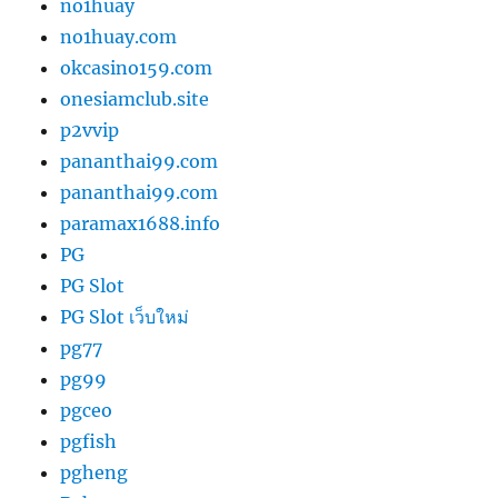
no1huay
no1huay.com
okcasino159.com
onesiamclub.site
p2vvip
pananthai99.com
pananthai99.com
paramax1688.info
PG
PG Slot
PG Slot เว็บใหม่
pg77
pg99
pgceo
pgfish
pgheng