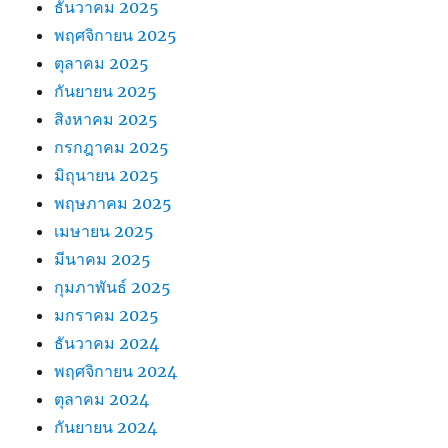
ธันวาคม 2025
พฤศจิกายน 2025
ตุลาคม 2025
กันยายน 2025
สิงหาคม 2025
กรกฎาคม 2025
มิถุนายน 2025
พฤษภาคม 2025
เมษายน 2025
มีนาคม 2025
กุมภาพันธ์ 2025
มกราคม 2025
ธันวาคม 2024
พฤศจิกายน 2024
ตุลาคม 2024
กันยายน 2024