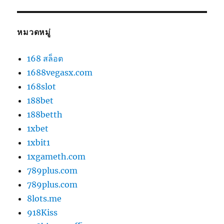
หมวดหมู่
168 สล็อต
1688vegasx.com
168slot
188bet
188betth
1xbet
1xbit1
1xgameth.com
789plus.com
789plus.com
8lots.me
918Kiss