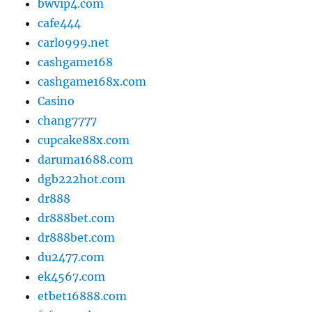
bwvip4.com
cafe444
carlo999.net
cashgame168
cashgame168x.com
Casino
chang7777
cupcake88x.com
daruma1688.com
dgb222hot.com
dr888
dr888bet.com
dr888bet.com
du2477.com
ek4567.com
etbet16888.com