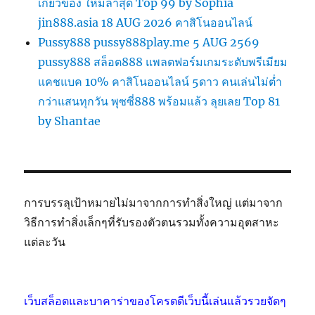
เกี่ยวข้อง ใหม่ล่าสุด Top 99 by Sophia
jin888.asia 18 AUG 2026 คาสิโนออนไลน์
Pussy888 pussy888play.me 5 AUG 2569
pussy888 สล็อต888 แพลตฟอร์มเกมระดับพรีเมียม
แคชแบค 10% คาสิโนออนไลน์ 5ดาว คนเล่นไม่ต่ำ
กว่าแสนทุกวัน พุซซี่888 พร้อมแล้ว ลุยเลย Top 81
by Shantae
การบรรลุเป้าหมายไม่มาจากการทำสิ่งใหญ่ แต่มาจาก
วิธีการทำสิ่งเล็กๆที่รับรองตัวตนรวมทั้งความอุตสาหะ
แต่ละวัน
เว็บสล็อตและบาคาร่าของโครตดีเว็บนี้เล่นแล้วรวยจัดๆ