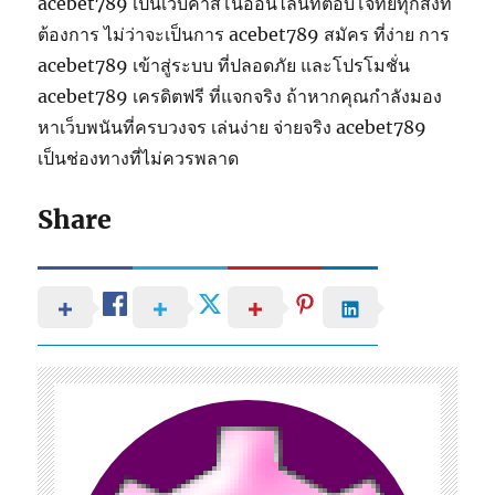
acebet789 เป็นเว็บคาสิโนออนไลน์ที่ตอบโจทย์ทุกสิ่งที่
ต้องการ ไม่ว่าจะเป็นการ acebet789 สมัคร ที่ง่าย การ
acebet789 เข้าสู่ระบบ ที่ปลอดภัย และโปรโมชั่น
acebet789 เครดิตฟรี ที่แจกจริง ถ้าหากคุณกำลังมอง
หาเว็บพนันที่ครบวงจร เล่นง่าย จ่ายจริง acebet789
เป็นช่องทางที่ไม่ควรพลาด
Share