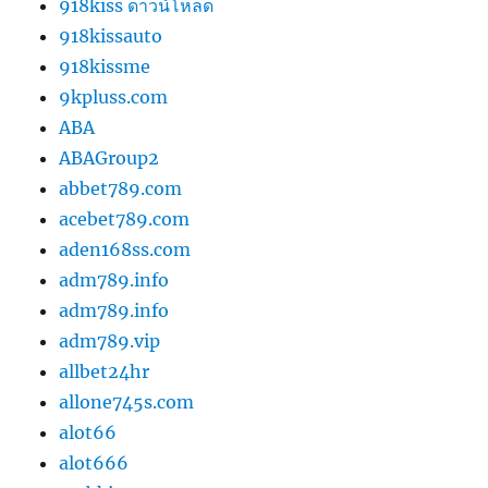
918kiss ดาวน์โหลด
918kissauto
918kissme
9kpluss.com
ABA
ABAGroup2
abbet789.com
acebet789.com
aden168ss.com
adm789.info
adm789.info
adm789.vip
allbet24hr
allone745s.com
alot66
alot666