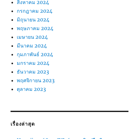
สิงหาคม 2024
กรกฎาคม 2024
มิถุนายน 2024
พฤษภาคม 2024
เมษายน 2024
มีนาคม 2024
กุมภาพันธ์ 2024
มกราคม 2024
ธันวาคม 2023
พฤศจิกายน 2023
ตุลาคม 2023
เรื่องล่าสุด