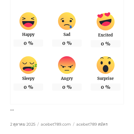
Happy
Sad
Excited
0
%
0
%
0
%
Sleepy
Angry
Surprise
0
%
0
%
0
%
…
เขียน
หมวด
ป้าย
2 ตุลาคม 2025
acebet789.com
acebet789 สมัคร
เมื่อ
หมู่
กำกับ