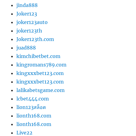
jinda888
Joker123
joker123auto
joker123th
Joker123th.com
juad888
kimchibetbet.com
kingromans789.com
kingxxxbet123.com
kingxxxbet123.com
lalikabetsgame.com
lcbet444.com
lion123สล็อต
lionth168.com
lionth168.com
Live22