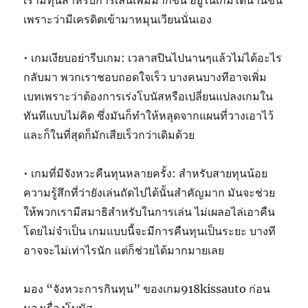
เรามีทุนสำหรับการเล่นเพิ่มมากขึ้น อยู่ในเกมได้นานขึ้น
เพราะว่ามีเครดิตเข้ามาหมุนเวียนนั่นเอง
• เกมเงียบอย่ารีบเกม: เวลาสปินไปนานๆแล้วไม่ได้อะไร
กลับมา พวกเราชอบถอดใจเร็ว บางคนบางทีอาจเพิ่ม
เบทเพราะว่าต้องการเร่งโบนัสหรือเปลี่ยนแปลงเกมใน
ทันทีแบบไม่คิด ซึ่งมันก็ทำให้หลุดจากแผนที่วางเอาไว้
และก็ในที่สุดก็มักเสียเร็วกว่าเดิมด้วย
• เกมที่มีจังหวะคืนทุนหลายครั้ง: สำหรับสายทุนน้อย
ความรู้สึกที่ว่ายังเล่นถัดไปได้นั้นสำคัญมาก มันจะช่วย
ให้พวกเรามีสมาธิสำหรับในการเล่น ไม่เผลอไล่เอาคืน
โดยไม่จำเป็น เกมแบบนี้จะมีการคืนทุนเป็นระยะ บางที
อาจจะไม่เท่าไรนัก แต่ก็ช่วยได้มากมายเลย
มอง “จังหวะการกินทุน” ของเกม918kissauto ก่อน