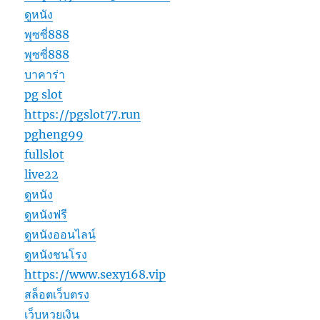
ดูหนัง
พุซซี่888
พุซซี่888
บาคาร่า
pg slot
https://pgslot77.run
pgheng99
fullslot
live22
ดูหนัง
ดูหนังฟรี
ดูหนังออนไลน์
ดูหนังชนโรง
https://www.sexy168.vip
สล็อตเว็บตรง
เว็บหวยเงิน