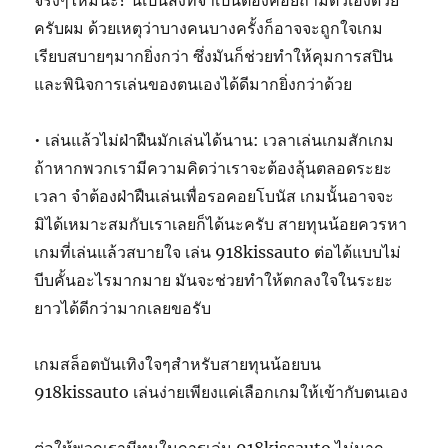
จริงๆไหมนะ? นี่เป็นสิ่งที่จำเป็นต้องคอยถามตัวเองด้วย
ครับผม ด้วยเหตุว่าบางคนบางครั้งก็อาจจะถูกใจเกม
เรียบสบายๆมากยิ่งกว่า ซึ่งมันก็ช่วยทำให้คุมการสปิน
และพินิจการเล่นของตนเองได้ดีมากยิ่งกว่าด้วย
• เล่นแล้วไม่ฝ่าฝืนมักเล่นได้นาน: เวลาเล่นเกมสักเกม
ถ้าหากพวกเรามีความคิดว่าเราจะต้องลุ้นตลอดระยะ
เวลา จำต้องฝ่าฝืนเล่นเพื่อรอคอยโบนัส เกมนั้นอาจจะ
มิได้เหมาะสมกับเราเลยก็ได้นะครับ สายทุนน้อยควรหา
เกมที่เล่นแล้วสบายใจ เล่น 918kissauto ต่อได้แบบไม่
บีบคั้นอะไรมากมาย มันจะช่วยทำให้ตกลงใจในระยะ
ยาวได้ดีกว่ามากเลยขอรับ
เกมสล็อตบันเทิงใจๆสำหรับสายทุนน้อยบน
918kissauto เล่นง่ายเพียงแค่เลือกเกมให้เข้ากับตนเอง