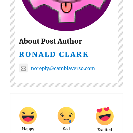
About Post Author
RONALD CLARK
noreply@cambiaverso.com
Happy
Sad
Excited