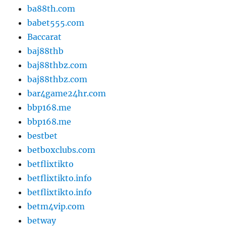
ba88th.com
babet555.com
Baccarat
baj88thb
baj88thbz.com
baj88thbz.com
bar4game24hr.com
bbp168.me
bbp168.me
bestbet
betboxclubs.com
betflixtikto
betflixtikto.info
betflixtikto.info
betm4vip.com
betway