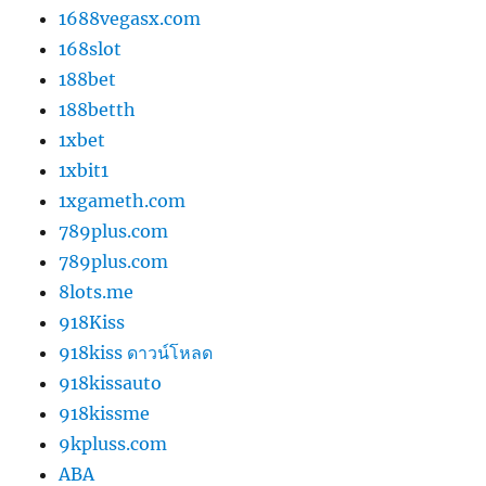
1688vegasx.com
168slot
188bet
188betth
1xbet
1xbit1
1xgameth.com
789plus.com
789plus.com
8lots.me
918Kiss
918kiss ดาวน์โหลด
918kissauto
918kissme
9kpluss.com
ABA