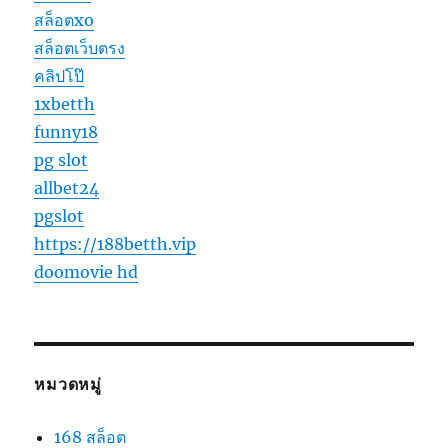
สล็อตxo
สล็อตเว็บตรง
คลิปโป๊
1xbetth
funny18
pg slot
allbet24
pgslot
https://188betth.vip
doomovie hd
หมวดหมู่
168 สล็อต