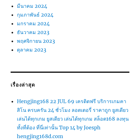
มีนาคม 2024
กุมภาพันธ์ 2024
มกราคม 2024
ธันวาคม 2023
พฤศจิกายน 2023
ตุลาคม 2023
เรื่องล่าสุด
Hengjing168 22 JUL 69 เครดิตฟรี บริการเกมคา
สิโน ครบครัน 24 ชั่วโมง ลอตเตอรี่ ราคาถูก ยูสเดียว
เล่นได้ทุกเกม ยูสเดียว เล่นได้ทุกเกม สล็อต168 ลงทุน
ทั้งที่ต้อง ที่นี่เท่านั้น Top 14 by Joesph
hengjing168d.com