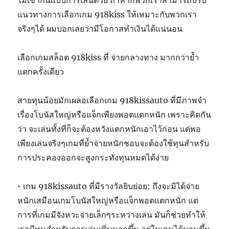
ไม่เข้ากันแบบการเล่นด้วย ถ้าหากพวกเราสามารถปรับ
แนวทางการเลือกเกม 918kiss ให้เหมาะกับพวกเรา
จริงๆได้ ผมบอกเลยว่ามีโอกาสทำเงินได้แน่นอน
เลือกเกมสล็อต 918kiss ที่ จ่ายกลางทาง มากกว่าย้ำ
แตกครั้งเดียว
สายทุนน้อยมักเผลอเลือกเกม 918kissauto ที่มีภาพจำ
เรื่องโบนัสใหญ่หรือแจ็กเพียงพอตแตกหนัก เพราะคิดกัน
ว่า จะเล่นทั้งทีก็จะต้องหวังแตกหนักเอาไว้ก่อน แต่พอ
เพียงเล่นจริงๆเกมที่ย้ำจ่ายหนักชอบจะต้องใช้ทุนสำหรับ
การประคองออกจะสูงกระทั่งทุนหมดได้ง่าย
• เกม 918kissauto ที่มีรางวัลยิบย่อย: ถึงจะมิได้จ่าย
หนักเสมือนเกมโบนัสใหญ่หรือแจ็กพอตแตกหนัก แต่
การที่เกมมีจังหวะจ่ายเล็กๆระหว่างเล่น มันก็ช่วยทำให้