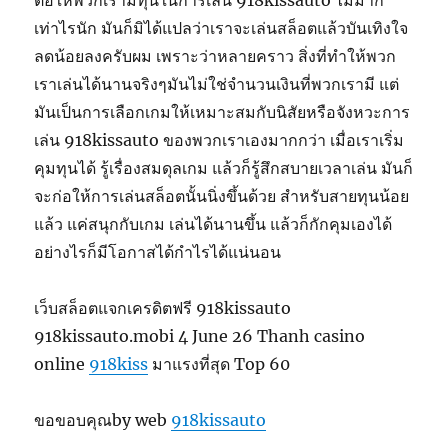
ต่อให้พวกเรามีทุนในการเล่น 918kissauto ไม่มาก
เท่าไรนัก มันก็มิได้แปลว่าเราจะเล่นสล็อตแล้วบันเทิงใจ
ลดน้อยลงครับผม เพราะว่าหลายคราว สิ่งที่ทำให้พวก
เราเล่นได้นานจริงๆมันไม่ใช่จำนวนเงินที่พวกเรามี แต่
มันเป็นการเลือกเกมให้เหมาะสมกับนิสัยหรือจังหวะการ
เล่น 918kissauto ของพวกเราเองมากกว่า เมื่อเราเริ่ม
คุมทุนได้ รู้เรื่องสมดุลเกม แล้วก็รู้สึกสบายเวลาเล่น มันก็
จะก่อให้การเล่นสล็อตนั้นนิ่งขึ้นด้วย สำหรับสายทุนน้อย
แล้ว แค่สนุกกับเกม เล่นได้นานขึ้น แล้วก็กักคุมเองได้
อย่างไรก็มีโอกาสได้กำไรได้แน่นอน
เว็บสล็อตแจกเครดิตฟรี 918kissauto
918kissauto.mobi 4 June 26 Thanh casino
online
918kiss
มาแรงที่สุด Top 60
ขอขอบคุณby web
918kissauto