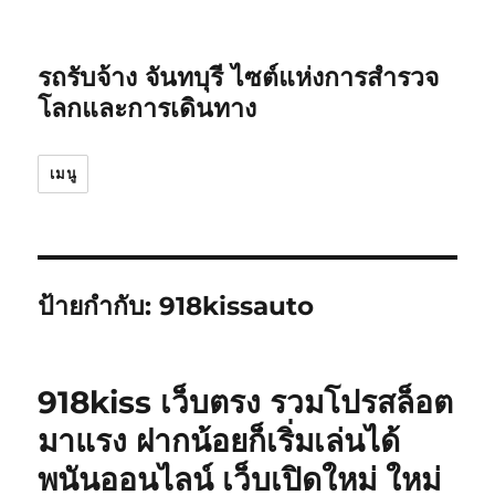
รถรับจ้าง จันทบุรี ไซต์แห่งการสำรวจ
โลกและการเดินทาง
เมนู
ป้ายกำกับ:
918kissauto
918kiss เว็บตรง รวมโปรสล็อต
มาแรง ฝากน้อยก็เริ่มเล่นได้
พนันออนไลน์ เว็บเปิดใหม่ ใหม่