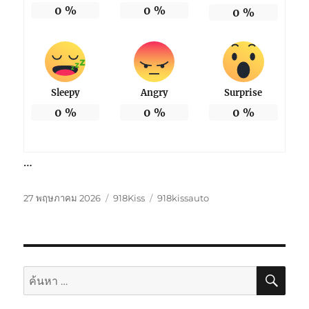
0
%
0
%
0
%
Sleepy
Angry
Surprise
0
%
0
%
0
%
…
เขียน
หมวด
ป้าย
27 พฤษภาคม 2026
918Kiss
918kissauto
เมื่อ
หมู่
กำกับ
ค้นห
ค้นหา: