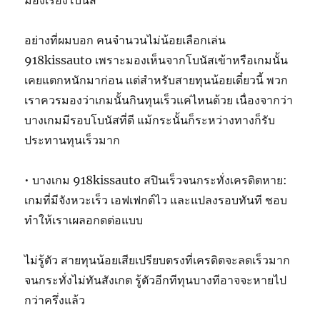
มองเรื่องโบนัส
อย่างที่ผมบอก คนจำนวนไม่น้อยเลือกเล่น
918kissauto เพราะมองเห็นจากโบนัสเข้าหรือเกมนั้น
เคยแตกหนักมาก่อน แต่สำหรับสายทุนน้อยเดี๋ยวนี้ พวก
เราควรมองว่าเกมนั้นกินทุนเร็วแค่ไหนด้วย เนื่องจากว่า
บางเกมมีรอบโบนัสที่ดี แม้กระนั้นก็ระหว่างทางก็รับ
ประทานทุนเร็วมาก
• บางเกม 918kissauto สปินเร็วจนกระทั่งเครดิตหาย:
เกมที่มีจังหวะเร็ว เอฟเฟกต์ไว และแปลงรอบทันที ชอบ
ทำให้เราเผลอกดต่อแบบ
ไม่รู้ตัว สายทุนน้อยเสียเปรียบตรงที่เครดิตจะลดเร็วมาก
จนกระทั่งไม่ทันสังเกต รู้ตัวอีกทีทุนบางทีอาจจะหายไป
กว่าครึ่งแล้ว