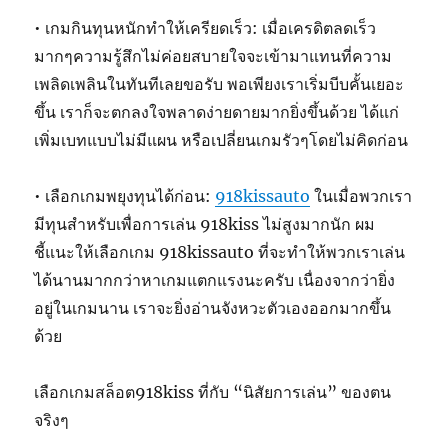
• เกมกินทุนหนักทำให้เครียดเร็ว: เมื่อเครดิตลดเร็ว
มากๆความรู้สึกไม่ค่อยสบายใจจะเข้ามาแทนที่ความ
เพลิดเพลินในทันทีเลยขอรับ พอเพียงเราเริ่มบีบคั้นเยอะ
ขึ้น เราก็จะตกลงใจพลาดง่ายดายมากยิ่งขึ้นด้วย ได้แก่
เพิ่มเบทแบบไม่มีแผน หรือเปลี่ยนเกมรัวๆโดยไม่คิดก่อน
• เลือกเกมพยุงทุนได้ก่อน:
918kissauto
ในเมื่อพวกเรา
มีทุนสำหรับเพื่อการเล่น 918kiss ไม่สูงมากนัก ผม
ชี้แนะให้เลือกเกม 918kissauto ที่จะทำให้พวกเราเล่น
ได้นานมากกว่าหาเกมแตกแรงนะครับ เนื่องจากว่ายิ่ง
อยู่ในเกมนาน เราจะยิ่งอ่านจังหวะตัวเองออกมากขึ้น
ด้วย
เลือกเกมสล็อต918kiss ที่กับ “นิสัยการเล่น” ของตน
จริงๆ