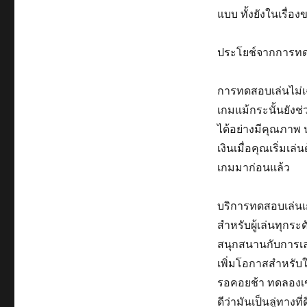
แบบ ทั้งยังในเรื่
ประโยช์จากการทดส
การทดสอบเล่นไม่เ
เกมแม้กระนั้นยั
ได้อย่างมีคุณภาพ 
เงินเมื่อคุณเริ่มเ
เกมมาก่อนแล้ว
บริการทดสอบเล่นเก
สำหรับผู้เล่นทุกระ
สนุกสนานกับการเล
เพิ่มโอกาสสำหรับใ
รอคอยช้า ทดลองเข
ดีว่ามันเป็นลู่ทางท