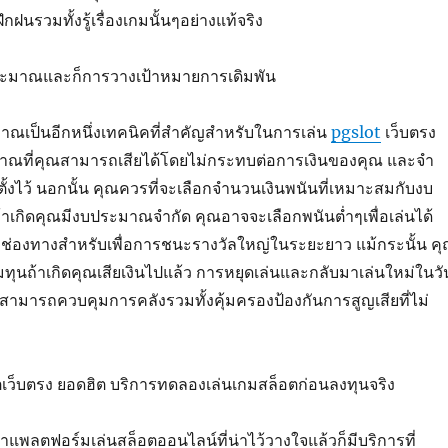
ฝึกฝนรวมทั้งรู้เรื่องเกมนั้นๆอย่างแท้จริง
ระมาณและก็การวางเป้าหมายการเดิมพัน
ณเป็นอีกหนึ่งเทคนิคที่สำคัญสำหรับในการเล่น
pgslot
เว็บตรง
าณที่คุณสามารถเสียได้โดยไม่กระทบต่อการเงินของคุณ และจำ
ี่ตั้งไว้ นอกนั้น คุณควรที่จะเลือกจำนวนเงินพนันที่เหมาะสมกับงบ
เกิดคุณมีงบประมาณจำกัด คุณอาจจะเลือกพนันต่ำๆเพื่อเล่นได้
ิ่มช่องทางสำหรับเพื่อการชนะรางวัลใหญ่ในระยะยาว แม้กระนั้น ค
นถ้าเกิดคุณเสียเงินไปแล้ว การหยุดเล่นและกลับมาเล่นใหม่ในวั
สามารถควบคุมการคลังรวมทั้งคุ้มครองป้องกันการสูญเสียที่ไม่
็บตรง ยอดฮิต บริการทดลองเล่นเกมสล็อตก่อนลงทุนจริง
าแพลตฟอร์มเล่นสล็อตออนไลน์ที่น่าไว้วางใจแล้วก็มีบริการที่