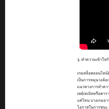
3. ทำความเข้าใจก
เกมสล็อตออนไลน์มี
เป็นการหมุนวงล้อเพ
แนวทางการทำความเ
เพย์เทเบิลหรือตาร
แค่ไหน บางเกมอาจม
โอกาสในการชนะ เ