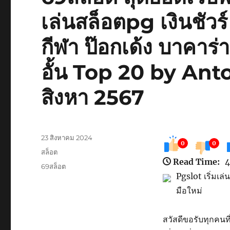
เล่นสล็อตpg เงินชัว
กีฬา ป๊อกเด้ง บาคาร่
อั้น Top 20 by An
สิงหา 2567
เขียน
23 สิงหาคม 2024
0
0
เมื่อ
หมวด
สล็อต
Read Time:
4
หมู่
ป้าย
69สล็อต
Pgslot เริ่มเล
กำกับ
มือใหม่
สวัสดีขอรับทุกคนที