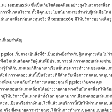
แนะ temmax69 ซึ่งเป็นเว็บไซต์ยอดนิยมอย่างสูงในแวดวงสล็อต
ิการที่น่าสนใจรวมทั้งมีคุณประโยชน์มากมายสำหรับผู้เล่นมือใหม่
ล่นเกมสล็อตก่อนลงทุนจริง ที่ temmax69 มีให้บริการอย่างเต็มร
นก็เลยสำคัญ
lot เว็บตรง เป็นสิ่งที่จำเป็นอย่างยิ่งสำหรับผู้เล่นทุกระดับ ไม่ว่
่พึ่งเริ่มเล่นสล็อตหรือผู้เล่นที่มีประสบการณ์ การทดสอบเล่นจะช่วย
มรู้จักดีกับเกมและก็ศึกษาเล่าเรียนขั้นตอนการทำงานของแต่ละเ
ียตังค์ การทดลองเล่นนี้เป็นจังหวะที่ดีสำหรับเพื่อการทดสอบกลอุบา
กมที่เหมาะสมกับสไตล์การเล่นของคุณ ที่ pgslot เว็บตรง คุณ
ารทดสอบเล่นเกมสล็อตได้อย่างง่ายดาย ทางเว็บมีเกมสล็อตให้เลือ
ู้ให้บริการชั้นแนวหน้าทั้งโลก คุณสามารถเลือกทดสอบเล่นเกมที
ลงทะเบียนหรือฝากเงินอะไรก็แล้วแต่บริการนี้เปิดให้ท่านทดสอบเล
จริง ซึ่งหมายความว่าคุณจะได้เห็นการทำงานของเกมแบบเต็มร