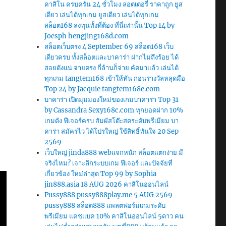
คาสิโน ครบครัน 24 ชั่วโมง ลอตเตอรี่ ราคาถูก ยูส
เดียว เล่นได้ทุกเกม ยูสเดียว เล่นได้ทุกเกม
สล็อต168 ลงทุนทั้งที่ต้อง ที่นี่เท่านั้น Top 14 by
Joesph hengjing168d.com
สล็อตเว็บตรง 4 September 69 สล็อต168 เว็บ
เดียวครบ ทั้งสล็อตและบาคาร่า ฝากไม่ถึงร้อย ได้
สอยตังแน่ จ่ายตรง กี่ล้านก็จ่าย คัดมาแล้ว เล่นได้
ทุกเกม tangtem168 เข้าให้ทัน ก่อนรางวัลหลุดมือ
Top 24 by Jacquie tangtem168e.com
บาคาร่า เปิดมุมมองใหม่ของเกมบาคาร่า Top 31
by Cassandra Sexy168c.com ทุกยอดฝาก 10%
เกมดัง ฟีเจอร์ครบ สัมผัสโต๊ะสดระดับพรีเมียม บา
คาร่า สมัครไว ได้โปรใหญ่ ใช้สิทธิ์ทันใจ 20 Sep
2569
เว็บใหญ่ jinda888 webแจกหนัก สล็อตแตกง่าย มี
จริงไหม? เจาะลึกระบบเกม ฟีเจอร์ และปัจจัยที่
เกี่ยวข้อง ใหม่ล่าสุด Top 99 by Sophia
jin888.asia 18 AUG 2026 คาสิโนออนไลน์
Pussy888 pussy888play.me 5 AUG 2569
pussy888 สล็อต888 แพลตฟอร์มเกมระดับ
พรีเมียม แคชแบค 10% คาสิโนออนไลน์ 5ดาว คน