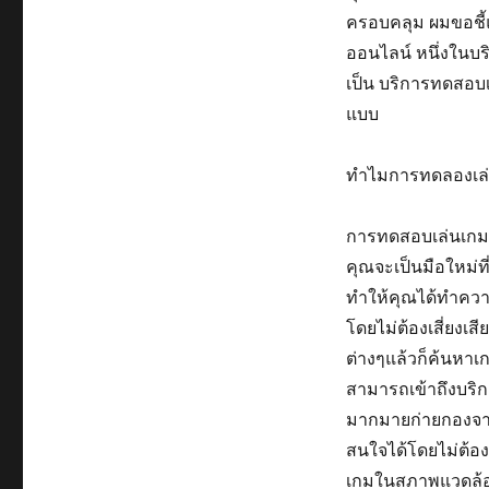
ครอบคลุม ผมขอชี้
ออนไลน์ หนึ่งในบร
เป็น บริการทดสอบเ
แบบ
ทำไมการทดลองเล่
การทดสอบเล่นเกม pgs
คุณจะเป็นมือใหม่ที
ทำให้คุณได้ทำควา
โดยไม่ต้องเสี่ยงเส
ต่างๆแล้วก็ค้นหาเ
สามารถเข้าถึงบริก
มากมายก่ายกองจากผ
สนใจได้โดยไม่ต้อง
เกมในสภาพแวดล้อม