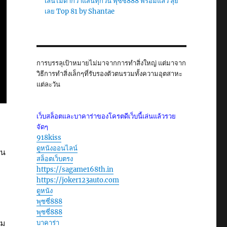
เล่นไม่ต่ำกว่าแสนทุกวัน พุซซี่888 พร้อมแล้ว ลุย
เลย Top 81 by Shantae
การบรรลุเป้าหมายไม่มาจากการทำสิ่งใหญ่ แต่มาจาก
วิธีการทำสิ่งเล็กๆที่รับรองตัวตนรวมทั้งความอุตสาหะ
แต่ละวัน
เว็บสล็อตและบาคาร่าของโครตดีเว็บนี้เล่นแล้วรวย
จัดๆ
918kiss
ดูหนังออนไลน์
่น
สล็อตเว็บตรง
https://sagame168th.in
https://joker123auto.com
ดูหนัง
พุซซี่888
พุซซี่888
ิม
บาคาร่า