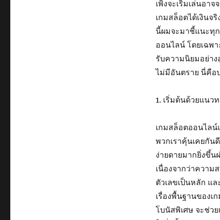
เพิ่งจะเริ่มเล่นอา
เกมสล็อตได้เงินจริง
นี้ผมจะมาชี้แนะทุก
ออนไลน์ โดยเฉพาะอย
รับความนิยมอย่างสู
ไม่มีอันตราย นี่ค
1. เริ่มต้นด้วยแน
เกมสล็อตออนไลน์เ
พวกเราคุ้นเคยกันดี
ง่ายดายมากยิ่งขึ้นผ
เนื่องจากว่าความส
ตัวเลขเป็นหลัก แ
เรื่องพื้นฐานของเก
โบนัสพิเศษ จะช่วย