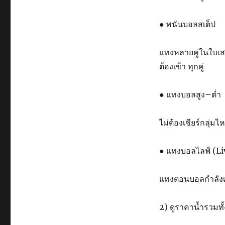
● พนันบอลสเต็ป
แทงหลายคู่ในใบเสร็
ต้องเข้า ทุกคู่
● แทงบอลสูง–ต่ำ
ไม่ต้องเชียร์กลุ่มไ
● แทงบอลไลฟ์ (Li
แทงตอนบอลกำลังเตะ
2) ดูราคาน้ำรวมทั