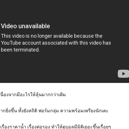
นื่องจากมีอะไรให้ลุ้นมากกว่าเดิม
ากยิ่งขึ้น ทั้งยังสถิติ ฟอร์มกลุ่ม ความพร้อมเพรียงนักเตะ
ๆเรื่องราคาน้ำ เรื่องต่อรอง ทำให้ดูบอลมีมิติเยอะขึ้นเรื่อยๆ