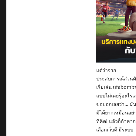
แต่ว่าจาก
ประสบการณ์ส่วนตัว
เริ่มเล่น ufabomb
แบบไม่เคยรู้อะไรเ
ขอบอกเลยว่า… มั
มิได้ยากเหมือนอย่
ที่คิด! แล้วก็ถ้าหาก
เลือกเว็บดี มีระบบ