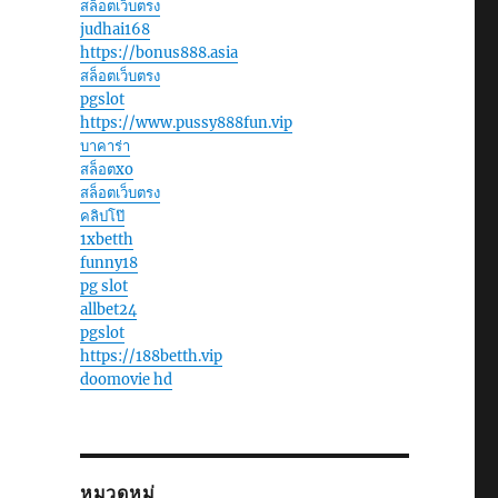
สล็อตเว็บตรง
judhai168
https://bonus888.asia
สล็อตเว็บตรง
pgslot
https://www.pussy888fun.vip
บาคาร่า
สล็อตxo
สล็อตเว็บตรง
คลิปโป๊
1xbetth
funny18
pg slot
allbet24
pgslot
https://188betth.vip
doomovie hd
หมวดหมู่