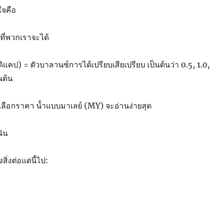
าใจคือ
ี่พวกเราจะได้
แคป) = ตัวบาลานซ์การได้เปรียบเสียเปรียบ เป็นต้นว่า 0.5, 1.0,
นต้น
ำเลือกราคา น้ำแบบมาเลย์ (MY) จะอ่านง่ายสุด
นัน
สิ่งต่อแต่นี้ไป: