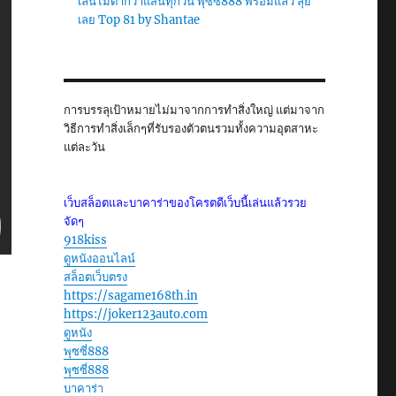
เล่นไม่ต่ำกว่าแสนทุกวัน พุซซี่888 พร้อมแล้ว ลุย
เลย Top 81 by Shantae
การบรรลุเป้าหมายไม่มาจากการทำสิ่งใหญ่ แต่มาจาก
วิธีการทำสิ่งเล็กๆที่รับรองตัวตนรวมทั้งความอุตสาหะ
แต่ละวัน
เว็บสล็อตและบาคาร่าของโครตดีเว็บนี้เล่นแล้วรวย
จัดๆ
918kiss
ดูหนังออนไลน์
สล็อตเว็บตรง
https://sagame168th.in
https://joker123auto.com
ดูหนัง
พุซซี่888
พุซซี่888
บาคาร่า