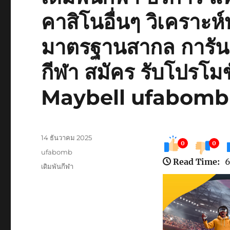
คาสิโนอื่นๆ วิเคราะ
มาตรฐานสากล การันต
กีฬา สมัคร รับโปรโม
Maybell ufabomb
เขียน
14 ธันวาคม 2025
0
0
เมื่อ
หมวด
ufabomb
Read Time:
6
หมู่
ป้าย
เดิมพันกีฬา
กำกับ