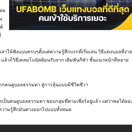
เลย
่
ด้
์
ล่าให้ฟังแบบครบๆตั้งแต่ความรู้สึกแรกที่เริ่มเล่น วิธีแทงบอลที่ง่าย
่ แล้วก็วิธีเคลมโบนัสต้อนรับจาก เดิมพันกีฬา ชั้นแนวหน้าที่หลาย
กคนดูบอลธรรมดา สู่การลุ้นแบบมีชีวิตชีวา
รเป็นคนดูบอลธรรมดา ชอบกลุ่มที่ตามเชียร์อยู่แล้ว แต่ว่าพอได้ลอ
 ความรู้สึกมันต่างออกไปแบบทั้งหมด