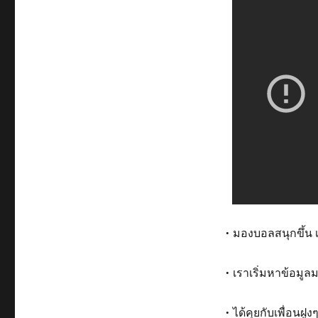
• มองบอลสนุกขึ้น เ
• เราเริ่มหาข้อมูลม
• ได้คุยกับเพื่อนฝูง