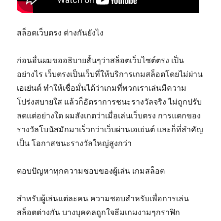
สล็อตเว็บตรง ต่างกันยังไง
ก่อนอื่นผมขออธิบายสั้นๆว่าสล็อตเว็บไซต์ตรง เป็น
อย่างไร เว็บตรงเป็นเว็บที่ให้บริการเกมสล็อตโดยไม่ผ่าน
เอเย่นต์ ทำให้เชื่อมั่นได้ว่าเกมที่พวกเราเล่นมีความ
โปร่งสบายใส แล้วก็อัตราการชนะรางวัลจริง ไม่ถูกปรับ
ลดแต่อย่างใด ผมสังเกตว่าเมื่อเล่นเว็บตรง การแตกของ
รางวัลโบนัสมักมาเร็วกว่าเว็บผ่านเอเย่นต์ และก็ที่สำคัญ
เป็น โอกาสชนะรางวัลใหญ่สูงกว่า
ตอบปัญหาทุกความชอบของผู้เล่น เกมสล็อต
สำหรับผู้เล่นแต่ละคน ความชอบสำหรับเพื่อการเล่น
สล็อตต่างกัน บางบุคคลถูกใจธีมเกมงามๆกราฟิก