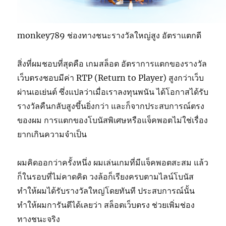
monkey789 ช่องทางชนะรางวัลใหญ่สูง อัตราแตกดี
สิ่งที่ผมชอบที่สุดคือ เกมสล็อต อัตราการแตกของรางวัล
เว็บตรงชอบมีค่า RTP (Return to Player) สูงกว่าเว็บ
ผ่านเอเย่นต์ ซึ่งแปลว่าเมื่อเราลงทุนพนัน ได้โอกาสได้รับ
รางวัลคืนกลับสูงขึ้นยิ่งกว่า และก็จากประสบการณ์ตรง
ของผม การแตกของโบนัสพิเศษหรือแจ็คพอตไม่ใช่เรื่อง
ยากเกินความจำเป็น
ผมคิดออกว่าครั้งหนึ่ง ผมเล่นเกมที่มีแจ็คพอตสะสม แล้ว
ก็ในรอบที่ไม่คาดคิด วงล้อก็เรียงครบตามไลน์โบนัส
ทำให้ผมได้รับรางวัลใหญ่โดยทันที ประสบการณ์นั้น
ทำให้ผมการันตีได้เลยว่า สล็อตเว็บตรง ช่วยเพิ่มช่อง
ทางชนะจริง