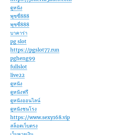
ดูหนัง
พุซซี่888
พุซซี่888
บาคาร่า
pg slot
https://pgslot77.run
pgheng99
fullslot
live22
ดูหนัง
ดูหนังฟรี
ดูหนังออนไลน์
ดูหนังชนโรง
https://www.sexy168.vip
สล็อตเว็บตรง
เว็บหวยเงิน