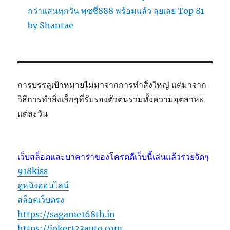
กว่าแสนทุกวัน พุซซี่888 พร้อมแล้ว ลุยเลย Top 81
by Shantae
การบรรลุเป้าหมายไม่มาจากการทำสิ่งใหญ่ แต่มาจาก
วิธีการทำสิ่งเล็กๆที่รับรองตัวตนรวมทั้งความอุตสาหะ
แต่ละวัน
เว็บสล็อตและบาคาร่าของโครตดีเว็บนี้เล่นแล้วรวยจัดๆ
918kiss
ดูหนังออนไลน์
สล็อตเว็บตรง
https://sagame168th.in
https://joker123auto.com