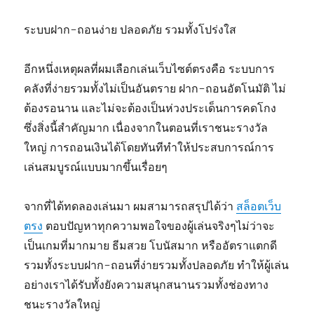
ระบบฝาก-ถอนง่าย ปลอดภัย รวมทั้งโปร่งใส
อีกหนึ่งเหตุผลที่ผมเลือกเล่นเว็บไซต์ตรงคือ ระบบการ
คลังที่ง่ายรวมทั้งไม่เป็นอันตราย ฝาก-ถอนอัตโนมัติ ไม่
ต้องรอนาน และไม่จะต้องเป็นห่วงประเด็นการคดโกง
ซึ่งสิ่งนี้สำคัญมาก เนื่องจากในตอนที่เราชนะรางวัล
ใหญ่ การถอนเงินได้โดยทันทีทำให้ประสบการณ์การ
เล่นสมบูรณ์แบบมากขึ้นเรื่อยๆ
จากที่ได้ทดลองเล่นมา ผมสามารถสรุปได้ว่า
สล็อตเว็บ
ตรง
ตอบปัญหาทุกความพอใจของผู้เล่นจริงๆไม่ว่าจะ
เป็นเกมที่มากมาย ธีมสวย โบนัสมาก หรืออัตราแตกดี
รวมทั้งระบบฝาก-ถอนที่ง่ายรวมทั้งปลอดภัย ทำให้ผู้เล่น
อย่างเราได้รับทั้งยังความสนุกสนานรวมทั้งช่องทาง
ชนะรางวัลใหญ่