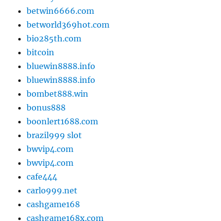
betwin6666.com
betworld369hot.com
bio285th.com
bitcoin
bluewin8888.info
bluewin8888.info
bombet888.win
bonus888
boonlert1688.com
brazil999 slot
bwvip4.com
bwvip4.com
cafe444
carlo999.net
cashgame168
cashgame168x.com