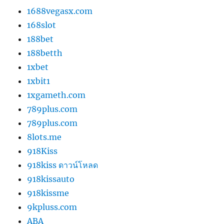
1688vegasx.com
168slot
188bet
188betth
1xbet
1xbit1
1xgameth.com
789plus.com
789plus.com
8lots.me
918Kiss
918kiss ดาวน์โหลด
918kissauto
918kissme
9kpluss.com
ABA