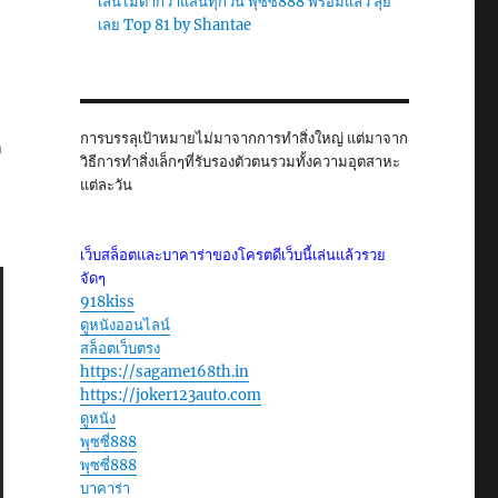
เล่นไม่ต่ำกว่าแสนทุกวัน พุซซี่888 พร้อมแล้ว ลุย
เลย Top 81 by Shantae
การบรรลุเป้าหมายไม่มาจากการทำสิ่งใหญ่ แต่มาจาก
ก
วิธีการทำสิ่งเล็กๆที่รับรองตัวตนรวมทั้งความอุตสาหะ
แต่ละวัน
เว็บสล็อตและบาคาร่าของโครตดีเว็บนี้เล่นแล้วรวย
จัดๆ
918kiss
ดูหนังออนไลน์
สล็อตเว็บตรง
https://sagame168th.in
https://joker123auto.com
ดูหนัง
พุซซี่888
พุซซี่888
บาคาร่า