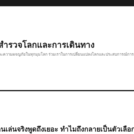
การสำรวจโลกและการเดินทาง
ต้นและความผจญภัยในทุกมุมโลก ร่วมเราในการเปลี่ยนแปลงโลกและประสบการณ์การเ
นเล่นจริงพูดถึงเยอะ ทำไมถึงกลายเป็นตัวเลือ