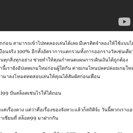
ากก่อน สามารถเข้าไปทดลองเล่นได้เลย มีเครดิตจำลองให้ใช้แบบไม
มือนจริง 100% อีกทั้งอัตราการแตกรวมทั้งการออกรางวัลเช่นเดีย
ล่นทุกสิ่งทุกอย่าง ช่วยทำให้คุณกำหนดแผนการเดินเงินได้ถูกต้อง
ว่านี้เรายังอัปเดตเกมใหม่ก่อนผู้ใดกัน ค่ายเกมไหนปลดปล่อยเกมใหม
อามาลงโหมดทดสอบเล่นให้คุณได้สัมผัสก่อนเพื่อน
hi99 ปั่นสล็อตเช่นไรให้ได้ถอน
แค่เรื่องดวง แต่ว่าคือเรื่องของจังหวะแล้วก็สถิติจ้ะ วันนี้พวกเราแ
่าเซียนที่ สล็อต99 มาฝากกัน