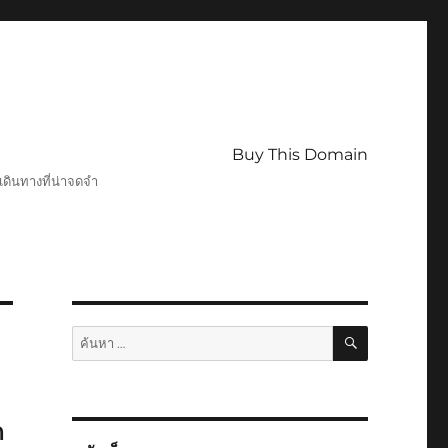
Buy This Domain
ดินทางที่น่าจดจำ
ค้นหา
ค้นหา:
ก