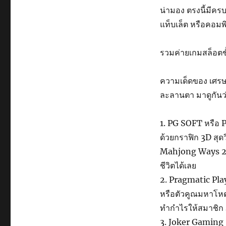
น่ามอง ตรงนี้มีคร
แท็บเล็ต หรือคอมพิ
รวมค่ายเกมสล็อตชั
ความเด็ดของ เศรษ
ละลานตา มาดูกันว่
1. PG SOFT หรือ 
ด้วยกราฟิก 3D สุดว
Mahjong Ways 2 ห
ชีวิตได้เลย
2. Pragmatic Play 
หรือตัวคูณมหาโหด
ทำกำไรให้สมาชิก 
3. Joker Gaming ค่