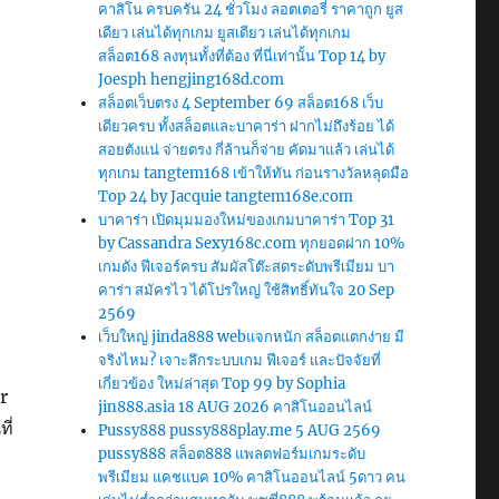
คาสิโน ครบครัน 24 ชั่วโมง ลอตเตอรี่ ราคาถูก ยูส
เดียว เล่นได้ทุกเกม ยูสเดียว เล่นได้ทุกเกม
สล็อต168 ลงทุนทั้งที่ต้อง ที่นี่เท่านั้น Top 14 by
Joesph hengjing168d.com
สล็อตเว็บตรง 4 September 69 สล็อต168 เว็บ
เดียวครบ ทั้งสล็อตและบาคาร่า ฝากไม่ถึงร้อย ได้
สอยตังแน่ จ่ายตรง กี่ล้านก็จ่าย คัดมาแล้ว เล่นได้
ทุกเกม tangtem168 เข้าให้ทัน ก่อนรางวัลหลุดมือ
Top 24 by Jacquie tangtem168e.com
บาคาร่า เปิดมุมมองใหม่ของเกมบาคาร่า Top 31
by Cassandra Sexy168c.com ทุกยอดฝาก 10%
เกมดัง ฟีเจอร์ครบ สัมผัสโต๊ะสดระดับพรีเมียม บา
คาร่า สมัครไว ได้โปรใหญ่ ใช้สิทธิ์ทันใจ 20 Sep
2569
เว็บใหญ่ jinda888 webแจกหนัก สล็อตแตกง่าย มี
จริงไหม? เจาะลึกระบบเกม ฟีเจอร์ และปัจจัยที่
เกี่ยวข้อง ใหม่ล่าสุด Top 99 by Sophia
r
jin888.asia 18 AUG 2026 คาสิโนออนไลน์
ี่
Pussy888 pussy888play.me 5 AUG 2569
pussy888 สล็อต888 แพลตฟอร์มเกมระดับ
พรีเมียม แคชแบค 10% คาสิโนออนไลน์ 5ดาว คน