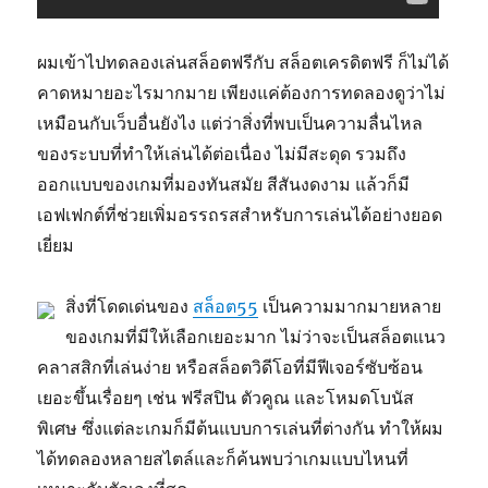
ผมเข้าไปทดลองเล่นสล็อตฟรีกับ สล็อตเครดิตฟรี ก็ไม่ได้
คาดหมายอะไรมากมาย เพียงแค่ต้องการทดลองดูว่าไม่
เหมือนกับเว็บอื่นยังไง แต่ว่าสิ่งที่พบเป็นความลื่นไหล
ของระบบที่ทำให้เล่นได้ต่อเนื่อง ไม่มีสะดุด รวมถึง
ออกแบบของเกมที่มองทันสมัย สีสันงดงาม แล้วก็มี
เอฟเฟกต์ที่ช่วยเพิ่มอรรถรสสำหรับการเล่นได้อย่างยอด
เยี่ยม
สิ่งที่โดดเด่นของ
สล็อต55
เป็นความมากมายหลาย
ของเกมที่มีให้เลือกเยอะมาก ไม่ว่าจะเป็นสล็อตแนว
คลาสสิกที่เล่นง่าย หรือสล็อตวิดีโอที่มีฟีเจอร์ซับซ้อน
เยอะขึ้นเรื่อยๆ เช่น ฟรีสปิน ตัวคูณ และโหมดโบนัส
พิเศษ ซึ่งแต่ละเกมก็มีต้นแบบการเล่นที่ต่างกัน ทำให้ผม
ได้ทดลองหลายสไตล์และก็ค้นพบว่าเกมแบบไหนที่