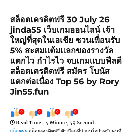
เมื่อ
หมู่
กำกับ
สล็อตเครดิตฟรี 30 July 26
jinda55 เว็บเกมออนไลน์ เจ้า
ใหญ่ที่สุดในเอเชีย ชวนเพื่อนรับ
5% สะสมแต้มแลกของรางวัล
แตกไว กำไรไว จบเกมแบบฟีลดี
สล็อตเครดิตฟรี สมัคร โบนัส
แตกต่อเนื่อง Top 56 by Rory
Jin55.fun
0
0
0
0
Read Time:
5 Minute, 59 Second
สล็อต55
สล็อตเครดิตฟรี ตัวเลือกที่น่าสนใจสำหรับคนที่