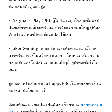
สม่ำเสมอตัวคูณยิ่งสูง
• Pragmatic Play (PP): ผู้ใดกันแน่ถูกใจสายซื้อฟรีส
ปินจะต้องค่ายนี้เลยครับผม รางวัลแจ็กพอตใหญ่ (Max
Win) แตกหนชีวิตเปลี่ยนแปลงได้เลย
• Joker Gaming: ค่ายเก๋าเกมระดับตำนาน แม้ภาพ
บางครั้งอาจจะไม่หวือหวาเท่าค่ายใหม่ๆแต่เรื่องความ
คลาสสิกและโบนัสที่แตกแบบเนื้อๆย้ำๆยังคงเชื่อใจได้
เสมอ
ลู่ทางสำหรับสายทำเงิน happy168 เว้นแต่สล็อตแล้ว มี
อะไรน่าสนใจอีกบ้าง?
ถึงแม้ตัวผมเองจะเป็นแฟนพันธุ์แท้ของเกม
สล็อตเครดิต
ฟรี
แต่บางครั้งเมื่อพวกเราปั่นสล็อตจนได้ผลกำไรตาม