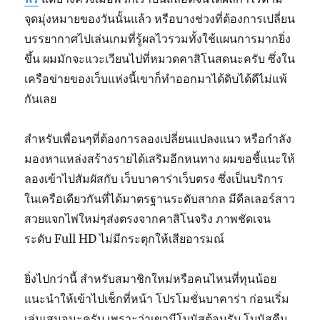
จุดมุ่งหมายของวันนั้นแล้ว หรือบางช่วงที่ต้องการเปลี่ยน
บรรยากาศไปเล่นเกมที่รู้ผลไวรวมทั้งใช้แผนการมากยิ่ง
ขึ้น ผมมักจะแวะเวียนไปที่หมวดคาสิโนสดนะครับ ซึ่งใน
เครือข่ายของเว็บแห่งนี้เขาก็ทำออกมาได้ดิบได้ดีไม่แพ้
กันเลย
สำหรับเพื่อนๆที่ต้องการลองเปลี่ยนแปลงแนว หรือกำลัง
มองหาแหล่งสร้างรายได้เสริมอีกหนทาง ผมขอชี้แนะให้
ลองเข้าไปสัมผัสกับ เว็บบาคาร่าเว็บตรง ซึ่งเป็นบริการ
ในเครือเดียวกันที่ได้มาตรฐานระดับสากล มีดีลเลอร์สาว
สวยแจกไพ่ใหม่ๆส่งตรงจากคาสิโนจริง ภาพชัดเจน
ระดับ Full HD ไม่มีกระตุกให้เสียอารมณ์
ยิ่งไปกว่านี้ สำหรับสมาชิกใหม่หรือคนไหนที่ทุนน้อย
แนะนำให้เข้าไปเช็กที่หน้า โปรโมชั่นบาคาร่า ก่อนเริ่ม
เล่นเสมอนะครับ เพราะว่าเขามีโบนัสต้อนรับ โบนัสคืน