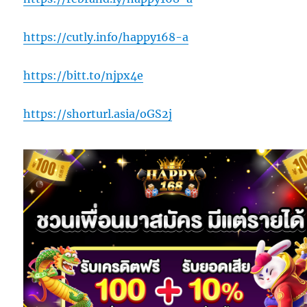
https://cutly.info/happy168-a
https://bitt.to/njpx4e
https://shorturl.asia/oGS2j