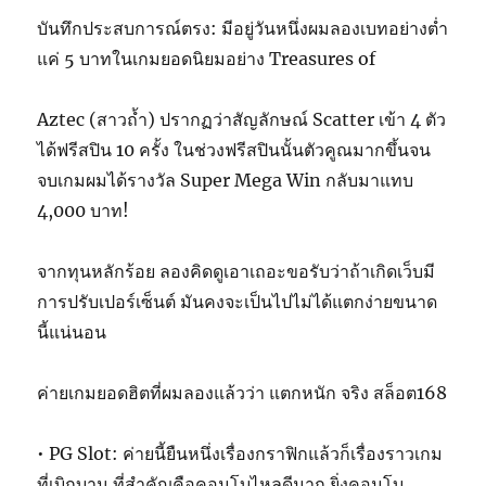
บันทึกประสบการณ์ตรง: มีอยู่วันหนึ่งผมลองเบทอย่างต่ำ
แค่ 5 บาทในเกมยอดนิยมอย่าง Treasures of
Aztec (สาวถ้ำ) ปรากฏว่าสัญลักษณ์ Scatter เข้า 4 ตัว
ได้ฟรีสปิน 10 ครั้ง ในช่วงฟรีสปินนั้นตัวคูณมากขึ้นจน
จบเกมผมได้รางวัล Super Mega Win กลับมาแทบ
4,000 บาท!
จากทุนหลักร้อย ลองคิดดูเอาเถอะขอรับว่าถ้าเกิดเว็บมี
การปรับเปอร์เซ็นต์ มันคงจะเป็นไปไม่ได้แตกง่ายขนาด
นี้แน่นอน
ค่ายเกมยอดฮิตที่ผมลองแล้วว่า แตกหนัก จริง สล็อต168
• PG Slot: ค่ายนี้ยืนหนึ่งเรื่องกราฟิกแล้วก็เรื่องราวเกม
ที่เบิกบาน ที่สำคัญคือคอมโบไหลดีมาก ยิ่งคอมโบ