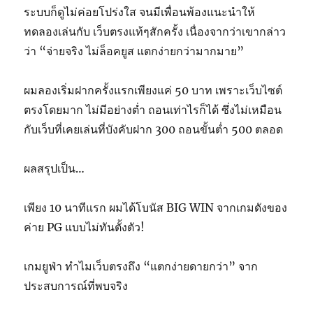
ระบบก็ดูไม่ค่อยโปร่งใส จนมีเพื่อนพ้องแนะนำให้
ทดลองเล่นกับ เว็บตรงแท้ๆสักครั้ง เนื่องจากว่าเขากล่าว
ว่า “จ่ายจริง ไม่ล็อคยูส แตกง่ายกว่ามากมาย”
ผมลองเริ่มฝากครั้งแรกเพียงแค่ 50 บาท เพราะเว็บไซต์
ตรงโดยมาก ไม่มีอย่างต่ำ ถอนเท่าไรก็ได้ ซึ่งไม่เหมือน
กับเว็บที่เคยเล่นที่บังคับฝาก 300 ถอนขั้นต่ำ 500 ตลอด
ผลสรุปเป็น…
เพียง 10 นาทีแรก ผมได้โบนัส BIG WIN จากเกมดังของ
ค่าย PG แบบไม่ทันตั้งตัว!
เกมยูฟ่า ทำไมเว็บตรงถึง “แตกง่ายดายกว่า” จาก
ประสบการณ์ที่พบจริง