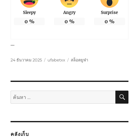
Sleepy
Angry
Surprise
0
%
0
%
0
%
…
เขียน
หมวด
ป้าย
24 ธันวาคม 2025
ufabetxx
สล็อตยูฟ่า
เมื่อ
หมู่
กำกับ
ค้นห
ค้นหา:
คลังเก็บ