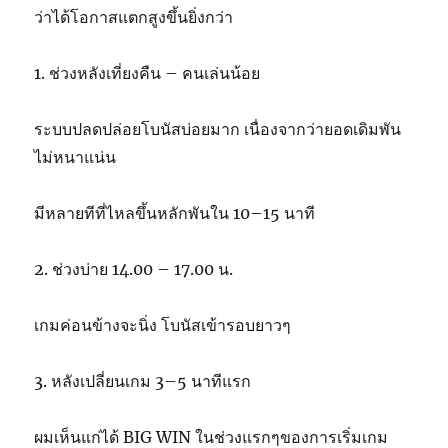
ว่าได้โอกาสแตกสูงขึ้นยิ่งกว่า
1. ช่วงหลังเที่ยงคืน – คนเล่นน้อย
ระบบปลดปล่อยโบนัสบ่อยมาก เนื่องจากว่ายอดเดิมพัน
ไม่หนาแน่น
มีหลายทีที่ไหลขึ้นหลักพันใน 10–15 นาที
2. ช่วงบ่าย 14.00 – 17.00 น.
เกมค่อนข้างจะนิ่ง โบนัสเข้ารอบยาวๆ
3. หลังเปลี่ยนเกม 3–5 นาทีแรก
ผมเห็นแก่ได้ BIG WIN ในช่วงแรกๆของการเริ่มเกม