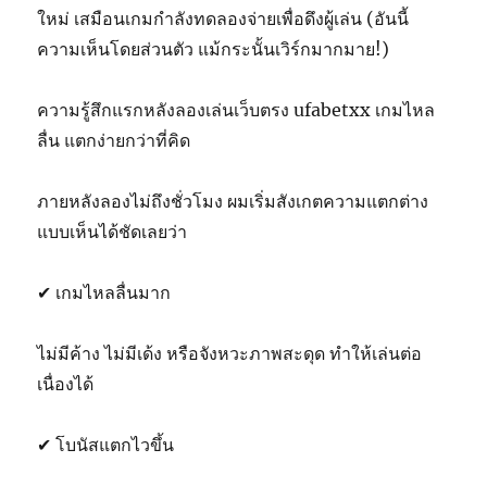
ใหม่ เสมือนเกมกำลังทดลองจ่ายเพื่อดึงผู้เล่น (อันนี้
ความเห็นโดยส่วนตัว แม้กระนั้นเวิร์กมากมาย!)
ความรู้สึกแรกหลังลองเล่นเว็บตรง ufabetxx เกมไหล
ลื่น แตกง่ายกว่าที่คิด
ภายหลังลองไม่ถึงชั่วโมง ผมเริ่มสังเกตความแตกต่าง
แบบเห็นได้ชัดเลยว่า
✔ เกมไหลลื่นมาก
ไม่มีค้าง ไม่มีเด้ง หรือจังหวะภาพสะดุด ทำให้เล่นต่อ
เนื่องได้
✔ โบนัสแตกไวขึ้น