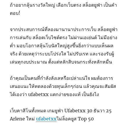
ถ้าอยากลุ้นรางวัลใหญ่ เลือกเว็บตรง สล็อตยูฟ่า เป็นคำ
ตอบ!
จากประสบการณ์ที่ลองมานานาประการเว็บ สล็อตยูฟ่า
การเล่นกับ สล็อตเว็บไซต์ตรง ไม่ผ่านเอเย่นต์ ไม่มีอย่าง
ต่ำ มอบโอกาสลุ้นโบนัสใหญ่สูงขึ้นยิ่งกว่าแบบเห็นผล
จริง ด้วยเหตุว่าระบบโปร่งใส ไม่ปรับเรท และรองรับผู้
เล่นทุกงบประมาณ ตั้งแต่หลักสิบจนกระทั่งหลักหมื่น
ถ้าคุณเป็นคนที่กำลังลังเลหรือเปล่าแน่ใจ ผมต้องการ
เสนอแนะให้ทดลองด้วยทุนเล็กๆก่อน แล้วคุณจะสัมผัส
ได้เองว่า ufabetxx แตกง่ายของแท้ เป็นยังไง
เว็บคาสิโนทั้งหมด เกมยูฟ่า Ufabetxx 30 ธันวา 25
Arlene ใหม่
ufabetxx
ไม่ล็อคยูส Top 50