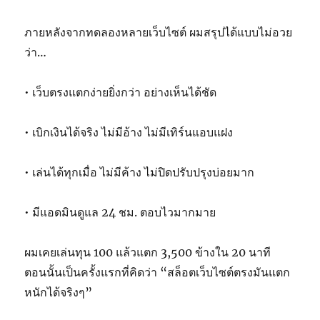
ภายหลังจากทดลองหลายเว็บไซต์ ผมสรุปได้แบบไม่อวย
ว่า…
• เว็บตรงแตกง่ายยิ่งกว่า อย่างเห็นได้ชัด
• เบิกเงินได้จริง ไม่มีอ้าง ไม่มีเทิร์นแอบแฝง
• เล่นได้ทุกเมื่อ ไม่มีค้าง ไม่ปิดปรับปรุงบ่อยมาก
• มีแอดมินดูแล 24 ชม. ตอบไวมากมาย
ผมเคยเล่นทุน 100 แล้วแตก 3,500 ข้างใน 20 นาที
ตอนนั้นเป็นครั้งแรกที่คิดว่า “สล็อตเว็บไซต์ตรงมันแตก
หนักได้จริงๆ”