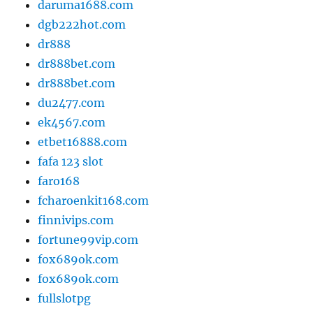
daruma1688.com
dgb222hot.com
dr888
dr888bet.com
dr888bet.com
du2477.com
ek4567.com
etbet16888.com
fafa 123 slot
faro168
fcharoenkit168.com
finnivips.com
fortune99vip.com
fox689ok.com
fox689ok.com
fullslotpg