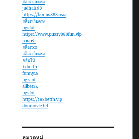
สล็อตเว็บตรง
judhai168
https://bonus888.asia
สล็อตเว็บตรง
pgslot
https://www.pussy888fun.vip
บาคาร่า
สล็อตxo
สล็อตเว็บตรง
คลิปโป๊
1xbetth
funny18
pg slot
allbet24
pgslot
https://188betth.vip
doomovie hd
หมวดหมู่