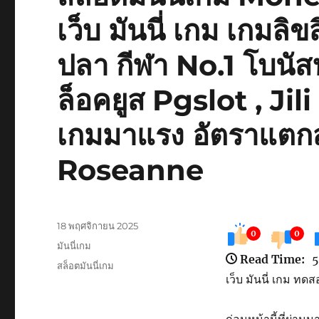
เว็บ มันนี่ เกม เกมลิข
ปลา กีฬา No.1 โบนัสฟร
ล็อคยูส Pgslot , Jili
เกมมาแรง อัตราแตก
Roseanne
เขียน
18 พฤศจิกายน 2025
0
0
เมื่อ
หมวด
มันนี่เกม
Read Time:
5
หมู่
ป้าย
สล็อตมันนี่เกม
เว็บ มันนี่ เกม ทดส
กำกับ