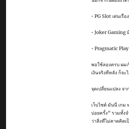
นอกจากนี้ผมยังได้ร
• PG Slot เด่นเรื่
• Joker Gaming ม
• Pragmatic Play 
พอใช้ลองครบ ผมเริ
เงินจริงทีหลัง ก็
จุดเปลี่ยนแปลง จาก 
เว็บไซต์ มันนี่ เ
บ่อยครั้ง” รวมทั้
ว่าสิ่งที่ไม่คาดคิดเ