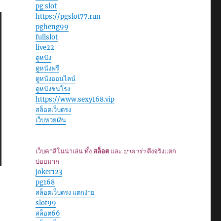
pg slot
https://pgslot77.run
pgheng99
fullslot
live22
ดูหนัง
ดูหนังฟรี
ดูหนังออนไลน์
ดูหนังชนโรง
https://www.sexy168.vip
สล็อตเว็บตรง
เว็บหวยเงิน
เว็บคาสิโนน่าเล่น ทั้ง
สล็อต
และ
บาคาร่า
ตึงจริงแตก
บ่อยมาก
joker123
pg168
สล็อตเว็บตรง แตกง่าย
slot99
สล็อต66