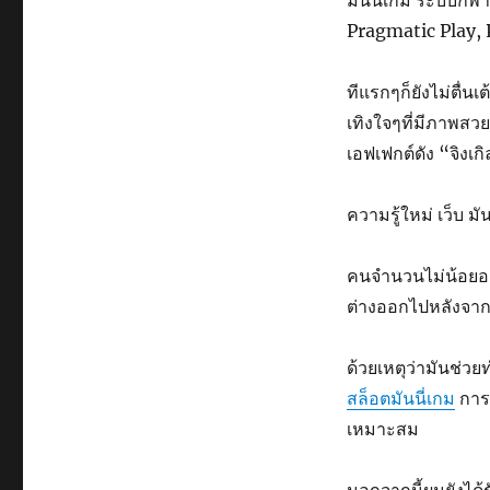
มันนี่เกม ระบบก็พา
Pragmatic Play, 
ทีแรกๆก็ยังไม่ตื่น
เทิงใจๆที่มีภาพสวย
เอฟเฟกต์ดัง “จิงเ
ความรู้ใหม่ เว็บ มั
คนจำนวนไม่น้อยอาจ
ต่างออกไปหลังจา
ด้วยเหตุว่ามันช่วย
สล็อตมันนี่เกม
การอ
เหมาะสม