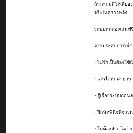
ล้วนๆผมมิได้เสียอ
จริงในคราวหลัง
ระบบทดลองเล่นฟรี 
จากประสบการณ์ตรง 
• ไม่จำเป็นต้องใช
• เล่นได้ทุกค่าย ทุ
• รู้เรื่องระบบก่อ
• ฝึกหัดพินิจพิจ
• ไม่ต้องฝาก ไม่ต้อ