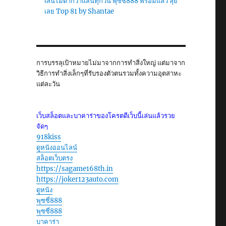
เล่นไม่ต่ำกว่าแสนทุกวัน พุซซี่888 พร้อมแล้ว ลุย
เลย Top 81 by Shantae
การบรรลุเป้าหมายไม่มาจากการทำสิ่งใหญ่ แต่มาจาก
วิธีการทำสิ่งเล็กๆที่รับรองตัวตนรวมทั้งความอุตสาหะ
แต่ละวัน
เว็บสล็อตและบาคาร่าของโครตดีเว็บนี้เล่นแล้วรวย
จัดๆ
918kiss
ดูหนังออนไลน์
สล็อตเว็บตรง
https://sagame168th.in
https://joker123auto.com
ดูหนัง
พุซซี่888
พุซซี่888
บาคาร่า