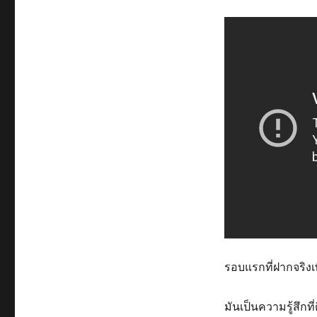
รอบแรกที่ฝากจริงเ
มันเป็นความรู้สึกท