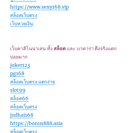
https://www.sexy168.vip
สล็อตเว็บตรง
เว็บหวยเงิน
เว็บคาสิโนน่าเล่น ทั้ง
สล็อต
และ
บาคาร่า
ตึงจริงแตก
บ่อยมาก
joker123
pg168
สล็อตเว็บตรง แตกง่าย
slot99
สล็อต66
สล็อตเว็บตรง
judhai168
https://bonus888.asia
สล็อตเว็บตรง