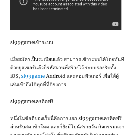
sl99gameเข้าระบบ
เมื่อสมัครเป็นระเบียบแล้ว สามารถเข้าระบบได้โดยทันที
ด้วยยูสเซอร์แล้วก็รหัสผ่านที่สร้างไว้ ระบบรองรับทั้ง
iOS,
sl99game
Android และคอมพิวเตอร์ เพื่อให้ผู้
เล่นเข้าถึงได้ทุกที่ที่ต้องการ
sl99gameเครดิตฟรี
หนึ่งในข้อดีของเว็บนี้คือการแจก sl99gameเครดิตฟรี
สำหรับสมาชิกใหม่ และก็ยังมีโบนัสรายวัน กิจกรรมแจก
ของรางวัล และโปรโมชั่นพิเศษสำหรับผู้เล่นเก่าอย่าง