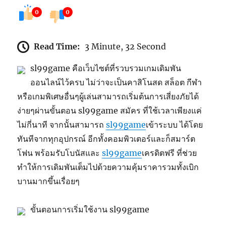
0
0
Read Time:
3 Minute, 32 Second
sl99game คือเว็บไซต์ที่รวบรวมเกมเดิมพัน
ออนไลน์ไว้ครบ ไม่ว่าจะเป็นคาสิโนสด สล็อต กีฬา
หรือเกมพิเศษอื่นๆผู้เล่นสามารถเริ่มต้นการเสี่ยงภัยได้
ง่ายๆผ่านขั้นตอน sl99game สมัคร ที่ใช้เวลาเพียงแค่
ไม่กี่นาที จากนั้นสามารถ
sl99game
เข้าระบบ ได้โดย
ทันทีจากทุกอุปกรณ์ อีกทั้งคอมพิวเตอร์และก็สมาร์ต
โฟน พร้อมรับโบนัสและ
sl99game
เครดิตฟรี ที่ช่วย
ทำให้การเดิมพันเต็มไปด้วยความคุ้มราคารวมทั้งเบิก
บานมากขึ้นเรื่อยๆ
ขั้นตอนการเริ่มใช้งาน sl99game