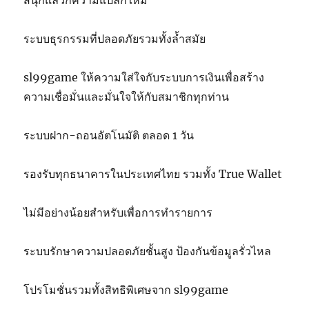
ระบบธุรกรรมที่ปลอดภัยรวมทั้งล้ำสมัย
sl99game ให้ความใส่ใจกับระบบการเงินเพื่อสร้าง
ความเชื่อมั่นและมั่นใจให้กับสมาชิกทุกท่าน
ระบบฝาก-ถอนอัตโนมัติ ตลอด 1 วัน
รองรับทุกธนาคารในประเทศไทย รวมทั้ง True Wallet
ไม่มีอย่างน้อยสำหรับเพื่อการทำรายการ
ระบบรักษาความปลอดภัยชั้นสูง ป้องกันข้อมูลรั่วไหล
โปรโมชั่นรวมทั้งสิทธิพิเศษจาก sl99game