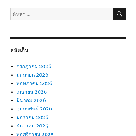
ค้นห
ค้นหา:
คลังเก็บ
กรกฎาคม 2026
มิถุนายน 2026
พฤษภาคม 2026
เมษายน 2026
มีนาคม 2026
กุมภาพันธ์ 2026
มกราคม 2026
ธันวาคม 2025
พฤศจิกายน 2025