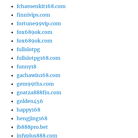
fcharoenkit168.com
finnivips.com
fortune99vip.com
fox689ok.com
fox689ok.com
fullslotpg
fullslotpg168.com
funny18
gachawin168.com
gem99ths.com
goatza888fin.com
golden456
happy168
hengjing168
ib888pro.bet
infyplus888.com