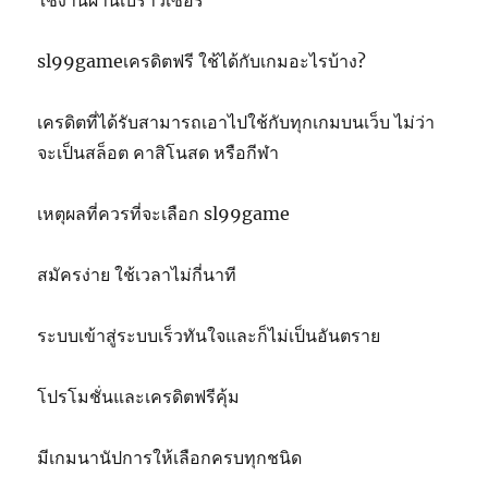
sl99gameเครดิตฟรี ใช้ได้กับเกมอะไรบ้าง?
เครดิตที่ได้รับสามารถเอาไปใช้กับทุกเกมบนเว็บ ไม่ว่า
จะเป็นสล็อต คาสิโนสด หรือกีฬา
เหตุผลที่ควรที่จะเลือก sl99game
สมัครง่าย ใช้เวลาไม่กี่นาที
ระบบเข้าสู่ระบบเร็วทันใจและก็ไม่เป็นอันตราย
โปรโมชั่นและเครดิตฟรีคุ้ม
มีเกมนานัปการให้เลือกครบทุกชนิด