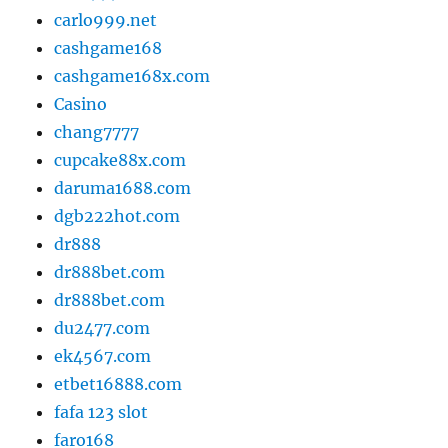
carlo999.net
cashgame168
cashgame168x.com
Casino
chang7777
cupcake88x.com
daruma1688.com
dgb222hot.com
dr888
dr888bet.com
dr888bet.com
du2477.com
ek4567.com
etbet16888.com
fafa 123 slot
faro168