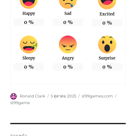
Happy
Sad
Excited
0
%
0
%
0
%
Sleepy
Angry
Surprise
0
%
0
%
0
%
ผู้
เขียน
หมวด
ป้าย
Ronald Clark
5 ตุลาคม 2025
sl99games.com
เขียน
เมื่อ
หมู่
กำกับ
sl99game
แนะแนว
ก่อนหน้า