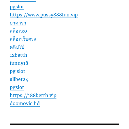
pgslot
https://www.pussy888fun.vip
บาคาร่า
สล็อตxo
สล็อตเว็บตรง
คลิปโป๊
1xbetth
funny18
pg slot
allbet24
pgslot
https://188betth.vip
doomovie hd