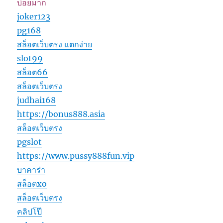
บ่อยมาก
joker123
pg168
สล็อตเว็บตรง แตกง่าย
slot99
สล็อต66
สล็อตเว็บตรง
judhai168
https://bonus888.asia
สล็อตเว็บตรง
pgslot
https://www.pussy888fun.vip
บาคาร่า
สล็อตxo
สล็อตเว็บตรง
คลิปโป๊