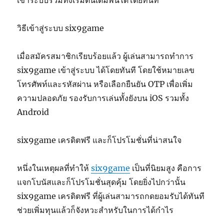
วิธีเข้าสู่ระบบ six9game
เมื่อสมัครสมาชิกเรียบร้อยแล้ว ผู้เล่นสามารถทำการ
six9game เข้าสู่ระบบ ได้โดยทันที โดยใช้หมายเลข
โทรศัพท์และรหัสผ่าน หรือเลือกยืนยัน OTP เพื่อเพิ่ม
ความปลอดภัย รองรับการเล่นทั้งยังบน iOS รวมทั้ง
Android
six9game เครดิตฟรี และก็โปรโมชั่นที่น่าสนใจ
หนึ่งในเหตุผลที่ทำให้
six9game
เป็นที่นิยมสูง คือการ
แจกโบนัสและก็โปรโมชั่นสุดคุ้ม โดยยิ่งไปกว่านั้น
six9game เครดิตฟรี ที่ผู้เล่นสามารถกดยอมรับได้ทันที
ช่วยเพิ่มทุนแล้วก็จังหวะสำหรับในการได้กำไร