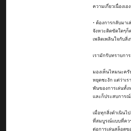
ความเกี่ยวเนื่องเ
• ต้องการกลับมาเล่
จังหวะติดขัดใดๆก็
เพลิดเพลินใจกับสิ่
เรามักรับทราบการ
มองเห็นไหมนะครับว
หยุดชะงัก แต่ว่าเ
พันของการเล่นทั้
และก็ประสบการณ์ที
เมื่อทุกสิ่งดำเนิน
ที่สมบูรณ์แบบที่คว
ต่อการเล่นสล็อตข