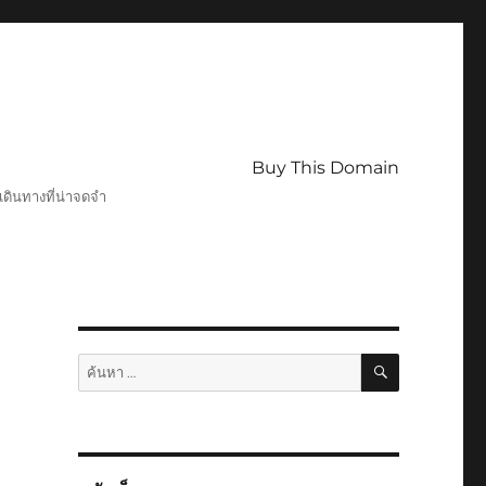
Buy This Domain
ดินทางที่น่าจดจำ
ค้นหา
ค้นหา:
ก