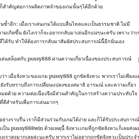
องก็สำคัญต่อการผลิตภาพจำของเกมนั้นๆได้อีกด้วย
นซ้ำอีก: เมื่อเราเล่นเกมได้แบบลื่นไหลและเป็นธรรมชาติ ไม่มี
ตามเกิดขึ้น ยังไงเราก็จะอยากกลับมาเล่นอีกแน่ๆนะครับ เพราะว่าเ
งที่ได้รับ ทำให้ต้องการกลับมาสัมผัสประสบการณ์นี้อีกนั่นเอง
เล่นสล็อตกับ pussy888 ผ่านความเกี่ยวเนื่องของประสบการณ์
่า เมื่อจังหวะของเกม pussy888 ถูกขัดจังหวะ พวกเราไม่เพียงแค
รายังรับทราบถึงการเปลี่ยนแปลงของสมาธิ อารมณ์ และความเกี่ยว
งหมดด้วย ความต่อเนื่องจึงมีส่วนสำคัญในการสร้างความประทับใจ
่ดีสำหรับเพื่อการเล่นมากๆ
ไปอย่างราบรื่น เราก็มีส่วนร่วมกับเกมได้ง่าย และก็ได้รับประสบการณ
รเป็น pussy888win ด้วยเหตุนี้ จังหวะเกมที่ถูกขัดจังหวะก็เลยส่งผ
องเราสูงมากเลยล่ะนะครับ หากเราไม่อยากถูกขัดจังหวะเป็นประจ