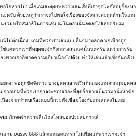
ใจหายไป: เมื่อเกมสะดุดระหว่างเล่น สิ่งที่เราจุดโฟกัสอยู่ก็จะห
นะครับ ด้วยเหตุว่าเราจะไปพอใจเรื่องของจังหวะสะดุดด้านในเกม
วนร่วมหรือสมาธิในการเล่น ณ ในตอนนั้นลดลงไปเลยครับผม
์ไม่ต่อเนื่อง: เกมที่พวกเราเล่นแบบลื่นๆมาตลอด พอเพียงถูก
่ใช่แค่พวกเราที่หยุดชะงักกึ่งกลางเกมแค่นั้นนะครับ แต่ว่าการรับ
วกเราก็ขาดความเกี่ยวเนื่องไปด้วย ทำให้เล่นแล้วเซ็งกันกล้วย
น้อยลง: พอถูกขัดจังหวะ บางบุคคลอาจเริ่มต้นมองเกมจากมุมบุคค
น จากเกมที่พวกเราอาจจะชอบเยอะที่สุดก็กลายเป็นว่ามานั่งหาข้อ
ื่องจากว่าพบเรื่องแบบนี้กระทั่งเชื่อมโยงกับเกมลดลงไปเลย
win มักจดจำความลื่นไถลไหลของประสบการณ์
ล่นเกม pussy 888 แล้วถูกสอดแทรก ไม่เพียงแต่พวกเราจะจำ