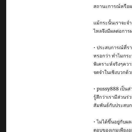
สถานะการณ์หรือผลลัพ
แม้กระนั้นเราจะจำ
ไหลจึงมีผลต่อการ
• ประสบการณ์ที่รา
หรอกว่า ทำไมกระปร
พิเคราะห์จริงๆควา
จดจำในเชิงบวกด้ว
• pussy888 เป็นส่ว
รู้สึกว่าเรามีส่วน
สัมพันธ์กับประสบก
• ไม่ได้ขึ้นอยู่กับ
ตอบของเกมเพียงอย