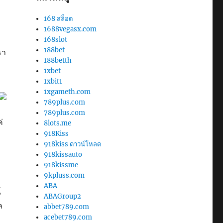
168 สล็อต
1688vegasx.com
168slot
188bet
รา
188betth
1xbet
1xbit1
1xgameth.com
789plus.com
789plus.com
่
8lots.me
918Kiss
918kiss ดาวน์โหลด
918kissauto
918kissme
9kpluss.com
ABA
์
ABAGroup2
ล
abbet789.com
acebet789.com
ำ