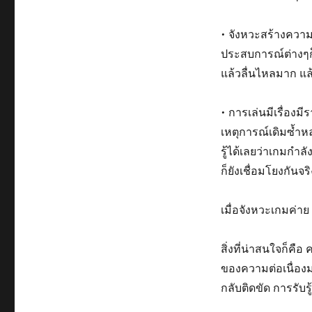
• จังหวะสร้างความใ
ประสบการณ์ต่างๆก
แล้วลื่นไหลมาก แล
• การเล่นมีเรื่องมี
เหตุการณ์เดิมซ้ำห
รู้ได้เลยว่าเกมกำ
ก็ยังเชื่อมโยงกันจร
เมื่อจังหวะเกมค่าย
สิ่งที่น่าสนใจก็ค
ของความต่อเนื่องมา
กลับติดขัด การรับ