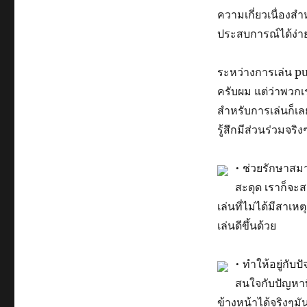
ความเกี่ยวเนื่องส
ประสบการณ์ได้ง่าย
ระหว่างการเล่น 
ครับผม แต่ว่าพวกเรา
สำหรับการเล่นก็
รู้สึกมีส่วนร่วมจริง
• ช่วยรักษาสมา
สะดุด เราก็จะส
เล่นที่ไม่ได้มีส
เล่นดีขึ้นด้วย
• ทำให้อยู่กับป
สนใจกับปัญหาที่
ข้างหน้าได้จริงๆมั