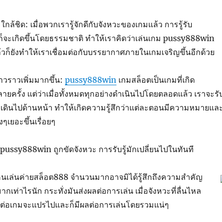
กล้ชิด: เมื่อพวกเรารู้จักดีกับจังหวะของเกมแล้ว การรู้รับ
็จะเกิดขึ้นโดยธรรมชาติ ทำให้เราคิดว่าเล่นเกม pussy888win
้วก็ยังทำให้เราเชื่อมต่อกับบรรยากาศภายในเกมเจริญขึ้นอีกด้วย
ราวราวเพิ่มมากขึ้น:
pussy888win
เกมสล็อตเป็นเกมที่เกิด
ลายครั้ง แต่ว่าเมื่อทั้งหมดทุกอย่างดำเนินไปโดยตลอดแล้ว เราจะรั
ลังเดินไปด้านหน้า ทำให้เกิดความรู้สึกว่าแต่ละตอนมีความหมายแล
ิงๆเยอะขึ้นเรื่อยๆ
 pussy888win ถูกขัดจังหวะ การรับรู้มักเปลี่ยนไปในทันที
ือ คนเล่นค่ายสล็อต888 จำนวนมากอาจมิได้รู้สึกถึงความสำคัญ
กเท่าไรนัก กระทั่งมันส่งผลต่อการเล่น เมื่อจังหวะที่ลื่นไหล
รู้ต่อเกมจะแปรไปและก็มีผลต่อการเล่นโดยรวมแน่ๆ