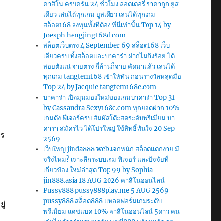
คาสิโน ครบครัน 24 ชั่วโมง ลอตเตอรี่ ราคาถูก ยูส
เดียว เล่นได้ทุกเกม ยูสเดียว เล่นได้ทุกเกม
สล็อต168 ลงทุนทั้งที่ต้อง ที่นี่เท่านั้น Top 14 by
Joesph hengjing168d.com
สล็อตเว็บตรง 4 September 69 สล็อต168 เว็บ
เดียวครบ ทั้งสล็อตและบาคาร่า ฝากไม่ถึงร้อย ได้
สอยตังแน่ จ่ายตรง กี่ล้านก็จ่าย คัดมาแล้ว เล่นได้
ทุกเกม tangtem168 เข้าให้ทัน ก่อนรางวัลหลุดมือ
Top 24 by Jacquie tangtem168e.com
บาคาร่า เปิดมุมมองใหม่ของเกมบาคาร่า Top 31
by Cassandra Sexy168c.com ทุกยอดฝาก 10%
เกมดัง ฟีเจอร์ครบ สัมผัสโต๊ะสดระดับพรีเมียม บา
คาร่า สมัครไว ได้โปรใหญ่ ใช้สิทธิ์ทันใจ 20 Sep
าร
2569
เว็บใหญ่ jinda888 webแจกหนัก สล็อตแตกง่าย มี
จริงไหม? เจาะลึกระบบเกม ฟีเจอร์ และปัจจัยที่
เกี่ยวข้อง ใหม่ล่าสุด Top 99 by Sophia
jin888.asia 18 AUG 2026 คาสิโนออนไลน์
Pussy888 pussy888play.me 5 AUG 2569
pussy888 สล็อต888 แพลตฟอร์มเกมระดับ
ู่
พรีเมียม แคชแบค 10% คาสิโนออนไลน์ 5ดาว คน