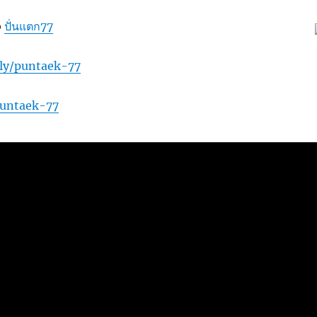
b
ปั่นแตก77
.ly/puntaek-77
/puntaek-77