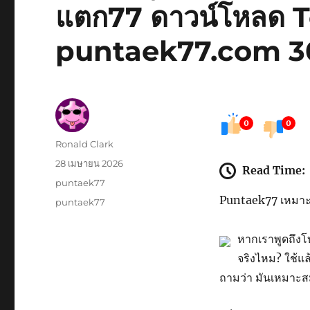
แตก77 ดาวน์โหลด T
puntaek77.com 3
0
0
ผู้
Ronald Clark
เขียน
เขียน
28 เมษายน 2026
Read Time:
เมื่อ
หมวด
puntaek77
หมู่
Puntaek77 เหมาะ
ป้าย
puntaek77
กำกับ
หากเราพูดถึง
จริงไหม? ใช้แล
ถามว่า มันเหมาะส