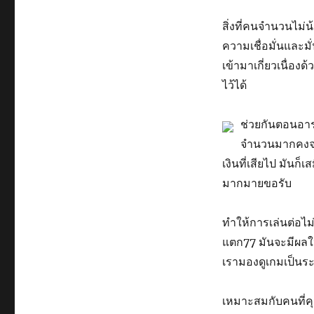
สิ่งที่คนจำนวนไม่น
ความเชื่อมั่นและมั
เข้ามาเกี่ยวเนื่อ
ไว้ได้
ช่วยกันตอนอารม
จำนวนมากคงจะ
เงินที่เสียไป มัน
มากมายขอรับ
ทำให้การเล่นต่อไม่
แตก77 มันจะมีผลให
เรามองดูเกมเป็นระ
เหมาะสมกับคนที่ค