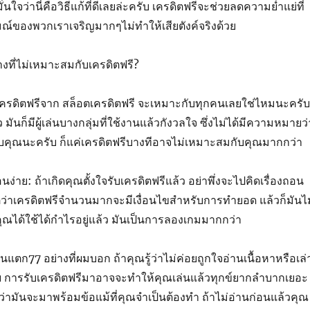
ใจว่านี่คือวิธีแก้ที่ดีเลยล่ะครับ เครดิตฟรีจะช่วยลดความย่ำแย่ที่
ณ์ของพวกเราเจริญมากๆไม่ทำให้เสียตังค์จริงด้วย
างที่ไม่เหมาะสมกับเครดิตฟรี?
ตเครดิตฟรีจาก สล็อตเครดิตฟรี จะเหมาะกับทุกคนเลยใช่ไหมนะครั
 มันก็มีผู้เล่นบางกลุ่มที่ใช้งานแล้วกังวลใจ ซึ่งไม่ได้มีความหมายว่
ับคุณนะครับ ก็แค่เครดิตฟรีบางทีอาจไม่เหมาะสมกับคุณมากกว่า
อนง่าย: ถ้าเกิดคุณตั้งใจรับเครดิตฟรีแล้ว อย่าพึ่งจะไปคิดเรื่องถอน
ุว่าเครดิตฟรีจำนวนมากจะมีเงื่อนไขสำหรับการทำยอด แล้วก็มันไม
้คุณได้ใช้ได้กำไรอยู่แล้ว มันเป็นการลองเกมมากกว่า
: ปั่นแตก77 อย่างที่ผมบอก ถ้าคุณรู้ว่าไม่ค่อยถูกใจอ่านเนื้อหาหรือเล่
ย การรับเครดิตฟรีมาอาจจะทำให้คุณเล่นแล้วทุกข์ยากลำบากเยอะ
าะว่ามันจะมาพร้อมข้อแม้ที่คุณจำเป็นต้องทำ ถ้าไม่อ่านก่อนแล้วคุณ