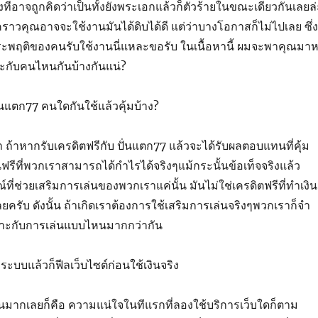
ทีอาจถูกคิดว่าเป็นทั้งยังพระเอกแล้วก็ตัวร้ายในขณะเดียวกันเลยล่
คราวคุณอาจจะใช้งานมันได้ดิบได้ดี แต่ว่าบางโอกาสก็ไม่ไปเลย ซึ่ง
ประพฤติของคนรับใช้งานนี่แหละขอรับ ในเนื้อหานี้ ผมจะพาคุณมา
ะกับคนไหนกันบ้างกันแน่?
่นแตก77 คนใดกันใช้แล้วคุ้มบ้าง?
า ถ้าหากรับเครดิตฟรีกับ ปั่นแตก77 แล้วจะได้รับผลตอบแทนที่คุ้ม
เงินฟรีที่พวกเราสามารถได้กำไรได้จริงๆแม้กระนั้นข้อเท็จจริงแล้ว
์ที่ช่วยเสริมการเล่นของพวกเราแค่นั้น มันไม่ใช่เครดิตฟรีที่ทำเงิน
ครับ ดังนั้น ถ้าเกิดเราต้องการใช้เสริมการเล่นจริงๆพวกเราก็จำ
หมาะกับการเล่นแบบไหนมากกว่ากัน
ระบบแล้วก็ฟีลเว็บไซต์ก่อนใช้เงินจริง
วนมากเลยก็คือ ความแน่ใจในทีแรกที่ลองใช้บริการเว็บใดก็ตาม