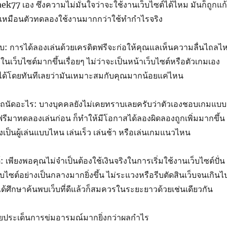
ek77 เอง ซึ่งความไม่มั่นใจว่าจะใช้งานเว็บไซต์ได้ไหม มันก็ถูกแก้
ป็นเหมือนตัวทดลองใช้งานมากกว่าใช้ทำกำไรจริง
บ: การได้ลองเล่นด้วยเครดิตฟรีจะก่อให้คุณแลเห็นความลื่นไถลไ
เว็บไซต์มากขึ้นเรื่อยๆ ไม่ว่าจะเป็นหน้าเว็บไซต์หรือตัวเกมเอง
ด้โดยทันทีเลยว่ามันเหมาะสมกับคุณมากน้อยแค่ไหน
รู้ว่าถนัดอะไร: บางบุคคลยังไม่เคยทราบเลยครับว่าตัวเองชอบเกมแบบ
รีมาทดลองเล่นก่อน ก็ทำให้มีโอกาสได้ลองผิดลองถูกเพิ่มมากขึ้น
เป็นผู้เล่นแบบไหน เล่นเร็ว เล่นช้า หรือเล่นเกมแนวไหน
 เพียงพอคุณไม่จำเป็นต้องใช้เงินจริงในการเริ่มใช้งานเว็บไซต์ปั่น
บไซต์อย่างเป็นกลางมากยิ่งขึ้น ไม่ระแวงหรือรีบตัดสินเว็บจนเกินไ
ณได้ศึกษาค้นพบเว็บที่ดีแล้วก็สมควรในระยะยาวด้วยเช่นเดียวกัน
่วยประเด็นการข่มอารมณ์มากยิ่งกว่าผลกำไร