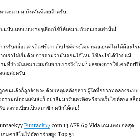
 ปัญหาจะตามมาในทันทีเลยจ๊าครับ
ี บนปั่นแตกแบบง่ายๆเลือกใช้ให้เหมาะกับตนเองเท่านั้น!
การรับสล็อตเครดิตฟรีจากเว็บไซต์ตรงไม่ผ่านเอเย่นต์ไม่ได้มีอะไรน
กเราไม่เริ่มด้วยการถามว่ามันถอนได้ไหม ใช้อะไรได้บ้าง แม้
ำถามที่ว่า มันเหมาะสมกับพวกเราจริงไหม? ผลของการใช้เครดิตฟรีก
งเลยล่ะครับ
ช้ถูกคนแล้วก็ถูกจังหวะ ด้วยเหตุผลดังกล่าว ผู้ใดที่อยากทดลองระบบ
ารมณ์ตอนเล่นล่ะก็ อย่าลืมมารับเครดิตฟรีจากเว็บไซต์ตรง สล็อ
รับ ลงทะเบียนเป็นสมาชิก คลิกได้เลย!
untaek77
Puntaek77
.com 13 APR 69 Vida เกมแทงบอลสุด
มเกมคาสิโนให้อัตราจ่ายสูง Top 51