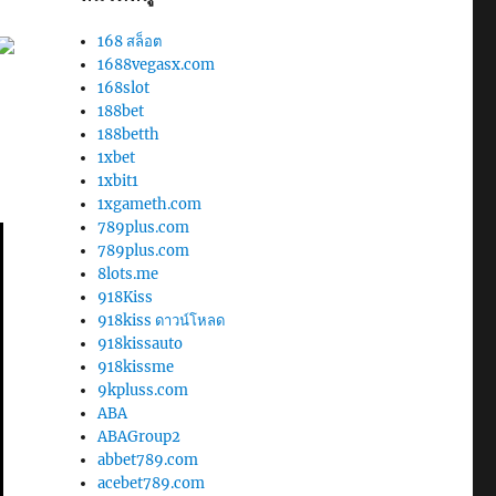
168 สล็อต
1688vegasx.com
168slot
188bet
188betth
1xbet
1xbit1
1xgameth.com
789plus.com
789plus.com
8lots.me
918Kiss
918kiss ดาวน์โหลด
918kissauto
918kissme
9kpluss.com
ABA
ABAGroup2
abbet789.com
acebet789.com