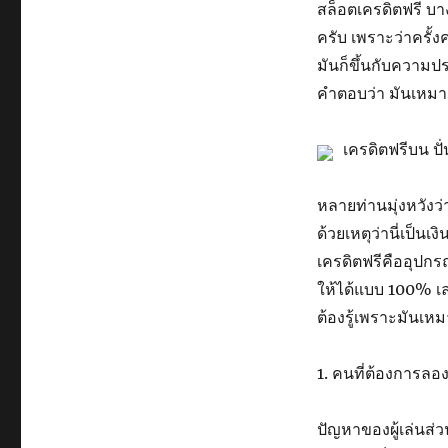
สล็อตเครดิตฟรี บาง
ครับ เพราะว่าครั้ง
มันก็ขึ้นกับความ
คำตอบว่า มันเหมา
เครดิตฟรีบน ปั
หลายท่านมุ่งหวังว่
ด้วยเหตุว่านี่เป็น
เครดิตฟรีคืออุปกรณ
ให้ได้แบบ 100% เลย
ต้องรู้เพราะมันเ
1. คนที่ต้องการลอง
ปัญหาของผู้เล่นส่