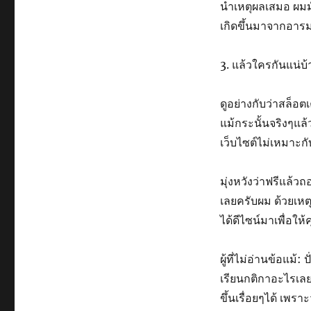
นำเหตุผลเสมอ ผมมั่น
เกิดขึ้นมาจากอารม
3. แล้วใครกันแน่บ้
ดูอย่างกับว่าสล็อ
แม้กระนั้นจริงๆแล้ว
เว็บไซต์ไม่เหมาะก
มุ่งหวังว่าฟรีแล้วถ
เลยครับผม ด้วยเหต
ได้ดีไซน์มาเพื่อให
ผู้ที่ไม่อ่านข้อแม้
เรียนกติกาอะไรเล
ขึ้นเรื่อยๆได้ เพร