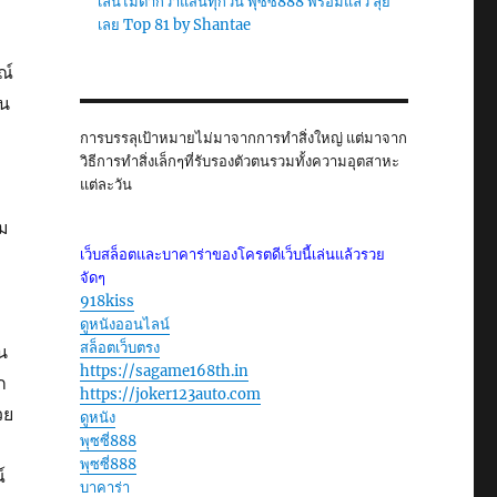
เล่นไม่ต่ำกว่าแสนทุกวัน พุซซี่888 พร้อมแล้ว ลุย
เลย Top 81 by Shantae
ณ์
ัน
การบรรลุเป้าหมายไม่มาจากการทำสิ่งใหญ่ แต่มาจาก
วิธีการทำสิ่งเล็กๆที่รับรองตัวตนรวมทั้งความอุตสาหะ
แต่ละวัน
ม
เว็บสล็อตและบาคาร่าของโครตดีเว็บนี้เล่นแล้วรวย
จัดๆ
918kiss
ดูหนังออนไลน์
สล็อตเว็บตรง
่น
https://sagame168th.in
ก
https://joker123auto.com
วย
ดูหนัง
พุซซี่888
พุซซี่888
์
บาคาร่า