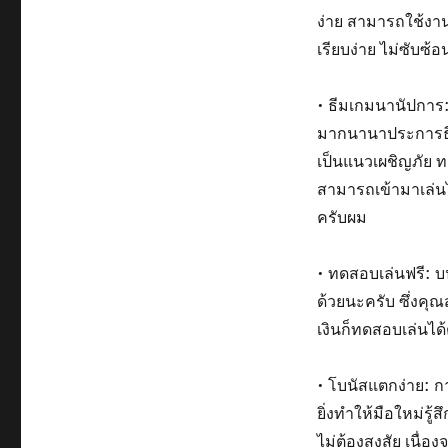
ง่าย สามารถใช้งาน
เรียบง่าย ไม่ซับซ้
• ธีมเกมนานัปการ:
มากนานาประการธีม
เป็นแนวเผชิญภัย 
สามารถเข้ามาเล่นได
ครับผม
• ทดสอบเล่นฟรี: 
ด้วยนะครับ ซึ่งคุ
เงินก็ทดสอบเล่นได
• โบนัสแตกง่าย: กา
ยิ่งทำให้มือใหม่ร
ไม่ต้องสงสัย เนื่อง