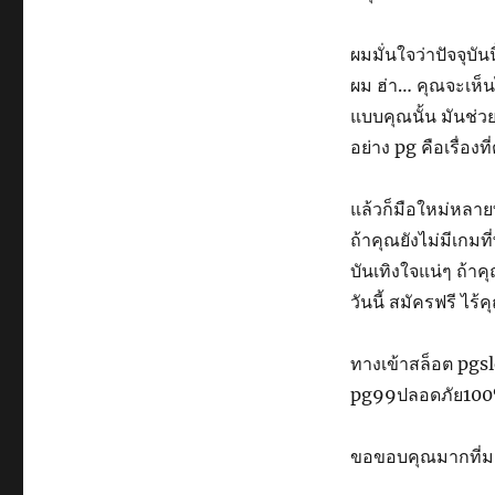
ผมมั่นใจว่าปัจจุบั
ผม ฮ่า… คุณจะเห็นไ
แบบคุณนั้น มันช่วย
อย่าง pg คือเรื่อ
แล้วก็มือใหม่หลายท
ถ้าคุณยังไม่มีเกม
บันเทิงใจแน่ๆ ถ้า
วันนี้ สมัครฟรี ไ
ทางเข้าสล็อต pg
pg99ปลอดภัย100
ขอขอบคุณมากที่