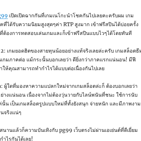
g99
เปิดเปิดฉากกันที่เกมเนโกะนำโชคกันไปเลยคะครับผม เกม
ี่ได้รับความนิยมสูงสุดๆค่า RTP สูงมาก เข้าฟรีสปินได้บ่อยครั้ง
ม่ที่ต้องการทดสอบเล่นเกมและก็เข้าฟรีสปินแบบไวๆได้โดยทันที
: เกมยอดฮิตของสายทุนน้อยอย่างแท้จริงเลยล่ะครับ เกมสล็อตธี
นเกมภาคต่อ แม้กระนั้นบอกเลยว่า ดียิ่งกว่าภาคแรกแน่นอน! มีฟี
ำให้คุณสามารถทำกำไรได้แบบต่อเนื่องกันไปเลย
 ผู้ใดที่มองหาความแปลกใหม่จากเกมสล็อตล่ะก็ ต้องบอกเลยว่า
ย่างแน่นอน เนื่องจากไม่ต้องวุ่นวายกับไลน์พนันที่ชนะ ใช้การนับ
่นั้น เป็นเกมสล็อตรูปแบบใหม่ที่ทั้งยังสนุก จ่ายหนัก และมีภาพงาม
งินจริงแน่ๆ
านแล้วก็ความบันเทิงกับ pg99 เว็บตรงไม่ผ่านเอเย่นต์ที่ดีเยี่ยม
ทำกำไรกันได้เลย!