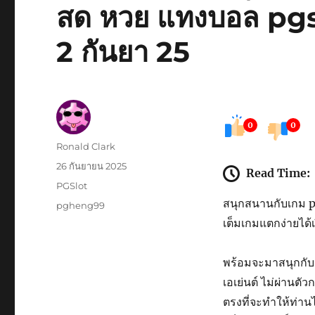
สด หวย แทงบอล pgsl
2 กันยา 25
0
0
ผู้
Ronald Clark
เขียน
เขียน
26 กันยายน 2025
Read Time:
เมื่อ
หมวด
PGSlot
หมู่
สนุกสนานกับเกม pg
ป้าย
pgheng99
กำกับ
เต็มเกมแตกง่ายได้เ
พร้อมจะมาสนุกกับ
เอเย่นต์ ไม่ผ่านต
ตรงที่จะทำให้ท่าน