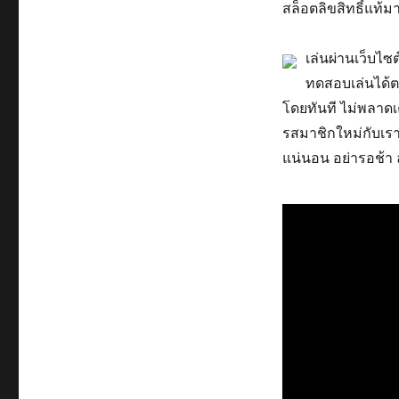
สล็อตลิขสิทธิ์แท้
เล่นผ่านเว็บไซ
ทดสอบเล่นได้ต
โดยทันที ไม่พลาดเ
รสมาชิกใหม่กับเราไ
แน่นอน อย่ารอช้า