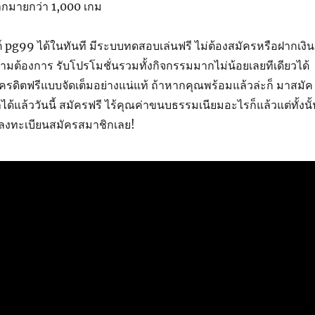
มากมายกว่า 1,000 เกม
ต์ pg99 ได้ในทันที มีระบบทดสอบเล่นฟรี ไม่ต้องสมัครหรือฝากเงิน
ามต้องการ รับโปรโมชั่นรวมทั้งกิจกรรมมากไม่น้อยเลยทีเดียวได้
ครดิตฟรีแบบจัดเต็มอย่างแน่แท้ ถ้าหากคุณพร้อมแล้วล่ะก็ มาสมัค
ด้แล้ววันนี้ สมัครฟรี ไร้คุณค่าขนบธรรมเนียมอะไรก็แล้วแต่ทั้งนั้
 ลงทะเบียนสมัครสมาชิกเลย!