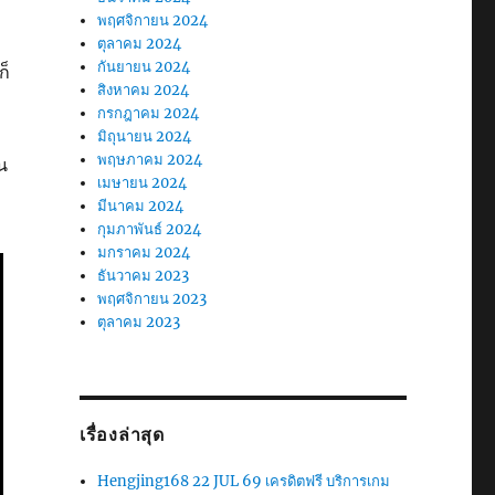
พฤศจิกายน 2024
ตุลาคม 2024
กันยายน 2024
ก็
สิงหาคม 2024
กรกฎาคม 2024
มิถุนายน 2024
พฤษภาคม 2024
น
เมษายน 2024
มีนาคม 2024
กุมภาพันธ์ 2024
มกราคม 2024
ธันวาคม 2023
พฤศจิกายน 2023
ตุลาคม 2023
เรื่องล่าสุด
Hengjing168 22 JUL 69 เครดิตฟรี บริการเกม