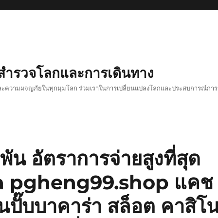
การสำรวจโลกและการเดินทาง
ต้นและความผจญภัยในทุกมุมโลก ร่วมเราในการเปลี่ยนแปลงโลกและประสบการณ์การเ
ัน อัตราการจ่ายสูงที่สุด
ra pgheng99.shop แคช
นปั๊บบาคาร่า สล็อต คาสิโ