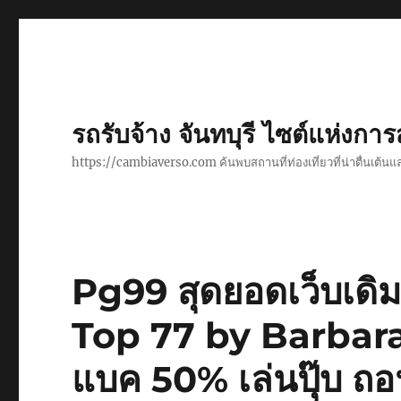
รถรับจ้าง จันทบุรี ไซต์แห่ง
https://cambiaverso.com ค้นพบสถานที่ท่องเที่ยวที่น่าตื่นเ
Pg99 สุดยอดเว็บเดิมพ
Top 77 by Barba
แบค 50% เล่นปุ๊บ ถอ