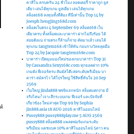
คาสิโน ครบครัน 24 ชั่วโมง ลอตเตอรี่ ราคาถูก ยูส
เดียว เล่นได้ทุกเกม ยูสเดียว เล่นได้ทุกเกม
สล็อต168 ลงทุนทั้งที่ต้อง ที่นี่เท่านั้น Top 14 by
Joesph hengjing168d.com
สล็อตเว็บตรง 4 September 69 สล็อต168 เว็บ
เดียวครบ ทั้งสล็อตและบาคาร่า ฝากไม่ถึงร้อย ได้
สอยตังแน่ จ่ายตรง กี่ล้านก็จ่าย คัดมาแล้ว เล่นได้
ทุกเกม tangtem168 เข้าให้ทัน ก่อนรางวัลหลุดมือ
Top 24 by Jacquie tangtem168e.com
บาคาร่า เปิดมุมมองใหม่ของเกมบาคาร่า Top 31
by Cassandra Sexy168c.com ทุกยอดฝาก 10%
เกมดัง ฟีเจอร์ครบ สัมผัสโต๊ะสดระดับพรีเมียม บา
คาร่า สมัครไว ได้โปรใหญ่ ใช้สิทธิ์ทันใจ 20 Sep
2569
เว็บใหญ่ jinda888 webแจกหนัก สล็อตแตกง่าย มี
จริงไหม? เจาะลึกระบบเกม ฟีเจอร์ และปัจจัยที่
เกี่ยวข้อง ใหม่ล่าสุด Top 99 by Sophia
ด้
jin888.asia 18 AUG 2026 คาสิโนออนไลน์
Pussy888 pussy888play.me 5 AUG 2569
pussy888 สล็อต888 แพลตฟอร์มเกมระดับ
พรีเมียม แคชแบค 10% คาสิโนออนไลน์ 5ดาว คน