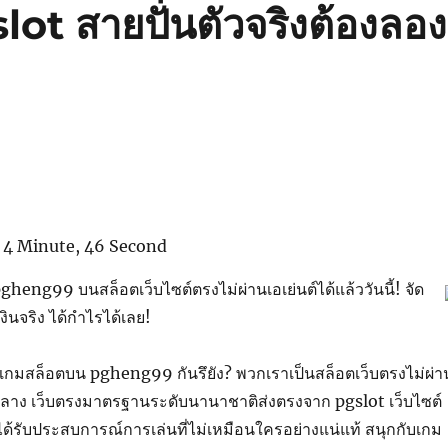
ot สายปั่นตัวจริงต้องลอง
4 Minute, 46 Second
heng99 บนสล็อตเว็บไซต์ตรงไม่ผ่านเอเย่นต์ได้แล้ววันนี้! จัด
งินจริง ได้กำไรได้เลย!
เกมสล็อตบน pgheng99 กันรึยัง? พวกเราเป็นสล็อตเว็บตรงไม่ผ่า
ัวกลาง เว็บตรงมาตรฐานระดับนานาชาติส่งตรงจาก pgslot เว็บไซต์
ได้รับประสบการณ์การเล่นที่ไม่เหมือนใครอย่างแน่แท้ สนุกกับเกม