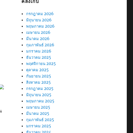
คลังเก็บ
กรกฎาคม 2026
มิถุนายน 2026
พฤษภาคม 2026
เมษายน 2026
มีนาคม 2026
กุมภาพันธ์ 2026
มกราคม 2026
ธันวาคม 2025
พฤศจิกายน 2025
ตุลาคม 2025
กันยายน 2025
สิงหาคม 2025
กรกฎาคม 2025
มิถุนายน 2025
พฤษภาคม 2025
เมษายน 2025
น
มีนาคม 2025
กุมภาพันธ์ 2025
มกราคม 2025
ธันวาคม 2024