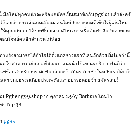
นนี้ มือใหม่ทุกคนน่าจะพร้อมสมัครเป็นสมาชิกกับ pgslot แล้วล่ะคร
ด้เลยว่า การเล่นเกมสล็อตออนไลน์กับค่ายเกมที่เข้าใจผู้เล่นใหม่
ให้คุณเล่นเกมได้ง่ายขึ้นเยอะแค่ไหน การเริ่มต้นทำเงินกับค่ายเกม
งที่ตอบโจทย์คนอีกจำนวนไม่น้อย
่านยังสามารถได้กำไรได้ตั้งแต่คราวแรกที่เล่นอีกด้วย ยิ่งไปกว่านี้
ที่พอใจ สามารถเล่นเกมที่พวกเราแนะนำได้เลยนะครับ การันตีว่า
คุณพร้อมสำหรับการเดิมพันแล้วล่ะก็ สมัครสมาชิกใหม่กับเราได้แล้
ร้คุณค่าขนบธรรมเนียมประเพณีแน่ๆ อย่ารอคอยช้า สมัครเลย!
slot Pgheng99.shop 14 ตุลาคม 2567 Barbara โอนไว
% Top 38
มา
pg99