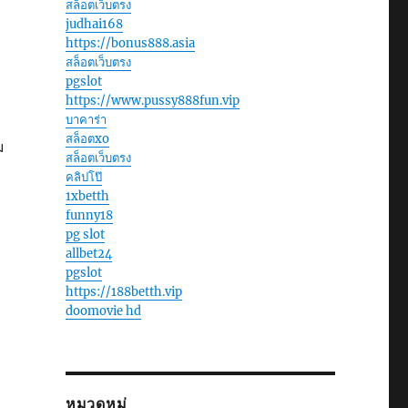
สล็อตเว็บตรง
judhai168
https://bonus888.asia
สล็อตเว็บตรง
pgslot
https://www.pussy888fun.vip
บาคาร่า
สล็อตxo
ม
สล็อตเว็บตรง
คลิปโป๊
1xbetth
funny18
pg slot
allbet24
pgslot
https://188betth.vip
doomovie hd
หมวดหมู่