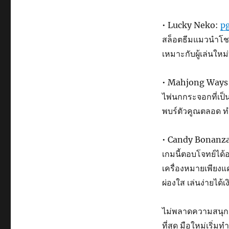
• Lucky Neko:
p
สล็อตธีมแมวนำโชคท
เหมาะกับผู้เล่นให
• Mahjong Ways 2
ไพ่นกกระจอกที่เป็
พบร์ตัวคูณตลอด ท
• Candy Bonanza:
เกมนี้ตอบโจทย์ได้อ
เครื่องหมายเพียงแค
ผ่องใส เล่นง่ายได้เ
ไม่พลาดความสนุกสน
ที่สุด มือใหม่เริ่ม