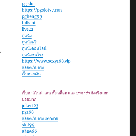
pg slot
https://pgslot77.run
pgheng99
fullslot
live22
ดูหนัง
ดูหนังฟรี
ดูหนังออนไลน์
น
ดูหนังชนโรง
https://www.sexy168.vip
สล็อตเว็บตรง
เว็บหวยเงิน
เว็บคาสิโนน่าเล่น ทั้ง
สล็อต
และ
บาคาร่า
ตึงจริงแตก
บ่อยมาก
joker123
pg168
สล็อตเว็บตรง แตกง่าย
slot99
สล็อต66