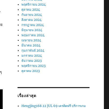
พฤศจิกายน 2024
ตุลาคม 2024
น
กันยายน 2024
สิงหาคม 2024
วย
กรกฎาคม 2024
มิถุนายน 2024
พฤษภาคม 2024
เมษายน 2024
มีนาคม 2024
กุมภาพันธ์ 2024
มกราคม 2024
ธันวาคม 2023
พฤศจิกายน 2023
ตุลาคม 2023
ะๆ
เรื่องล่าสุด
Hengjing168 22 JUL 69 เครดิตฟรี บริการเกม