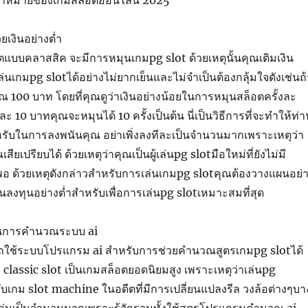
เป้าหมายของเกมสล็อตออนไลน์ 2025
ยเงินอย่างต่ำ
ตแบบคลาสสิค จะมีการหมุนเกมpg slot ด้วยเหตุนั้นคุณเติมเงิน
เล่นเกมpg slotได้อย่างไม่ยากเย็นและไม่จำเป็นต้องกลุ้มใจดังเช่นถ้
 100 บาท โดยที่คุณดูว่าเงินอย่างน้อยในการหมุนสล็อตครั้งละ
ะ 10 บาทคุณจะหมุนได้ 10 ครั้งเป็นต้น นี่เป็นวิธีการที่จะทำให้ท่า
หรับในการลงพนันคุณ อย่าเพิ่งลงทีละเป็นจำนวนมากเพราะเหตุว่า
ียเปรียบได้ ด้วยเหตุว่าคุณเป็นผู้เล่นpg slotมือใหม่ที่ยังไม่มี
อ ด้วยเหตุดังกล่าวสำหรับการเล่นเกมpg slotคุณต้องวางแผนอย่
ินลงทุนอย่างต่ำสำหรับเพื่อการเล่นpg slotเหมาะสมที่สุด
บในการคำนวณระบบ ai
ารถใช้ระบบโปรแกรม ai สำหรับการช่วยคำนวณสูตรเกมpg slotได้
classic slot เป็นเกมสล็อตยอดนิยมสูง เพราะเหตุว่าเล่นpg
ับเกม slot machine ในอดีตที่มีการเปลี่ยนแปลงรีล วงล้อต่างๆบา