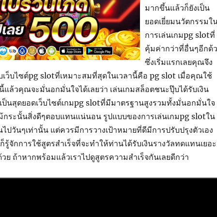
มากขึ้นแล้วก็ยังเป็น
ยอดเยี่ยมนวัตกรรมใ
การเล่นเกมpg slotที่
คุ้มค่ากว่าที่อื่นๆอีกด้
ซึ่งเริ่มแรกเลยคุณจึง
เว็บไซต์pg slotที่เหมาะสมที่สุดในเวลานี้คือ pg slot เมื่อคุณใช้
นี้แล้วคุณจะมั่นอกมั่นใจได้เลยว่า เล่นเกมสล็อตชนะปุ๊บได้รับเงิน
ป็นสุดยอดเว็บไซต์เกมpg slotที่มีมาตรฐานสูงรวมทั้งมั่นอกมั่นใจ
แม้กระนั้นสิ่งดีๆตอบแทนแน่นอน รูปแบบของการเล่นเกมpg slotใน
ล่นไปวันๆเท่านั้น แต่ควรมีการวางเป้าหมายที่ดีมีการปรับปรุงตัวเอง
็รู้จักการใช้สูตรสำเร็จที่จะทำให้ท่านได้รับเงินรางวัลทดแทนเยอ
กด้วย ถ้าหากพร้อมแล้วเราไปดูสูตรความสำเร็จกันเลยดีกว่า