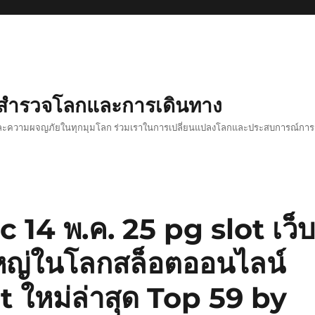
การสำรวจโลกและการเดินทาง
ต้นและความผจญภัยในทุกมุมโลก ร่วมเราในการเปลี่ยนแปลงโลกและประสบการณ์การเ
14 พ.ค. 25 pg slot เว็
ใหญ่ในโลกสล็อตออนไลน์
ot ใหม่ล่าสุด Top 59 by