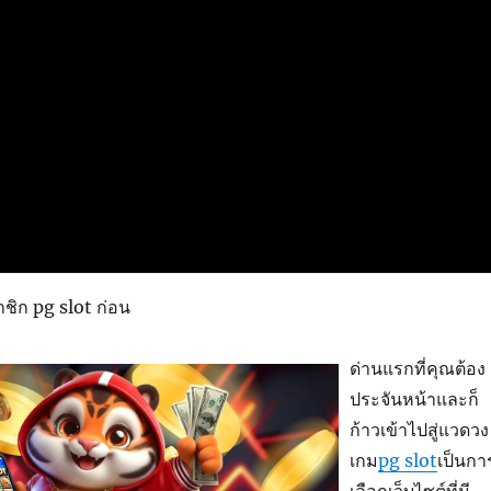
าชิก pg slot ก่อน
ด่านแรกที่คุณต้อง
ประจันหน้าและก็
ก้าวเข้าไปสู่แวดวง
เกม
pg slot
เป็นกา