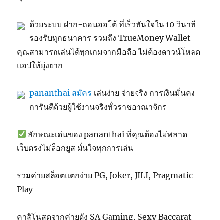
ด้วยระบบ ฝาก-ถอนออโต้ ที่เร็วทันใจใน 10 วินาที
รองรับทุกธนาคาร รวมถึง TrueMoney Wallet
คุณสามารถเล่นได้ทุกเกมจากมือถือ ไม่ต้องดาวน์โหลด
แอปให้ยุ่งยาก
pananthai สมัคร
เล่นง่าย จ่ายจริง การเงินมั่นคง
การันตีด้วยผู้ใช้งานจริงทั่วราชอาณาจักร
ลักษณะเด่นของ pananthai ที่คุณต้องไม่พลาด
เว็บตรงไม่ล็อกยูส มั่นใจทุกการเล่น
รวมค่ายสล็อตแตกง่าย PG, Joker, JILI, Pragmatic
Play
คาสิโนสดจากค่ายดัง SA Gaming, Sexy Baccarat