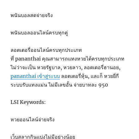
พนันบอลสดจ่ายจริง
พนันบอลออนไลน์ครบทุกคู่
ลอตเตอรี่ออนไลน์ครบทุกประเภท
ที่ pananthai คุณสามารถแทงหวยได้ครบทุกประเภท
ไม่ว่าจะเป็น หวยรัฐบาล, หวยลาว, ลอตเตอรี่ฮานอย,
pananthai เข้าสู่ระบบ
ลอตเตอรี่หุ้น, และก็ หวยยี่กี
ระบบรับแทงแม่น ไม่มีเลขอั้น จ่ายบาทละ 950
LSI Keywords:
หวยออนไลน์จ่ายจริง
เว็บสลากกินแบ่งไม่มีอย่างน้อย