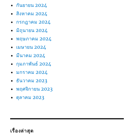
กันยายน 2024
สิงหาคม 2024
กรกฎาคม 2024
มิถุนายน 2024
พฤษภาคม 2024
เมษายน 2024
มีนาคม 2024
กุมภาพันธ์ 2024
มกราคม 2024
ธันวาคม 2023
พฤศจิกายน 2023
ตุลาคม 2023
เรื่องล่าสุด