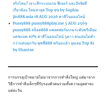
จริงไหม? เจาะลึกระบบเกม ฟีเจอร์ และปัจจัยที่
เกี่ยวข้อง ใหม่ล่าสุด Top 99 by Sophia
jin888.asia 18 AUG 2026 คาสิโนออนไลน์
Pussy888 pussy888play.me 5 AUG 2569
pussy888 สล็อต888 แพลตฟอร์มเกมระดับพรีเมียม
แคชแบค 10% คาสิโนออนไลน์ 5ดาว คนเล่นไม่ต่ำ
กว่าแสนทุกวัน พุซซี่888 พร้อมแล้ว ลุยเลย Top 81
by Shantae
การบรรลุเป้าหมายไม่มาจากการทำสิ่งใหญ่ แต่มาจาก
วิธีการทำสิ่งเล็กๆที่รับรองตัวตนรวมทั้งความอุตสาหะ
แต่ละวัน