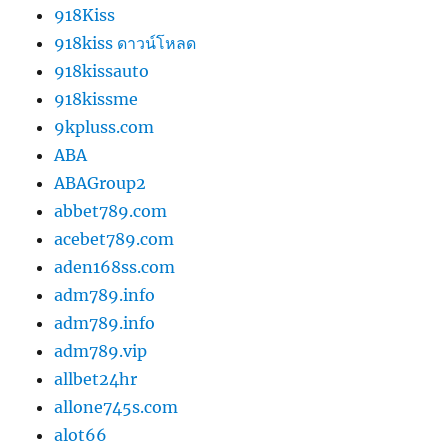
918Kiss
918kiss ดาวน์โหลด
918kissauto
918kissme
9kpluss.com
ABA
ABAGroup2
abbet789.com
acebet789.com
aden168ss.com
adm789.info
adm789.info
adm789.vip
allbet24hr
allone745s.com
alot66