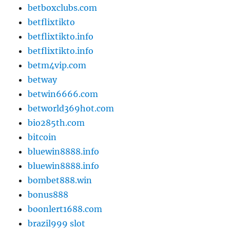
betboxclubs.com
betflixtikto
betflixtikto.info
betflixtikto.info
betm4vip.com
betway
betwin6666.com
betworld369hot.com
bio285th.com
bitcoin
bluewin8888.info
bluewin8888.info
bombet888.win
bonus888
boonlert1688.com
brazil999 slot