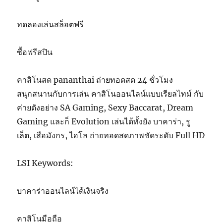
ทดลองเล่นสล็อตฟรี
ซื้อฟรีสปิน
คาสิโนสด pananthai ถ่ายทอดสด 24 ชั่วโมง
สนุกสนานกับการเล่น คาสิโนออนไลน์แบบเรียลไทม์ กับ
ค่ายดังอย่าง SA Gaming, Sexy Baccarat, Dream
Gaming และก็ Evolution เล่นได้ทั้งยัง บาคาร่า, รู
เล็ต, เสือมังกร, ไฮโล ถ่ายทอดสดภาพชัดระดับ Full HD
LSI Keywords:
บาคาร่าออนไลน์ได้เงินจริง
คาสิโนมือถือ