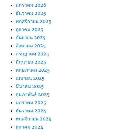
มกราคม 2026
ธันวาคม 2025
พฤศจิกายน 2025
ตุลาคม 2025
กันยายน 2025
สิงหาคม 2025
กรกฎาคม 2025
มิถุนายน 2025
พฤษภาคม 2025
เมษายน 2025
มีนาคม 2025
กุมภาพันธ์ 2025
มกราคม 2025
ธันวาคม 2024
พฤศจิกายน 2024
ตุลาคม 2024