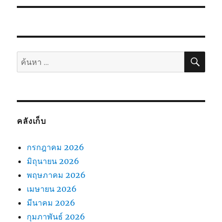
ค้นห
ค้นหา:
คลังเก็บ
กรกฎาคม 2026
มิถุนายน 2026
พฤษภาคม 2026
เมษายน 2026
มีนาคม 2026
กุมภาพันธ์ 2026