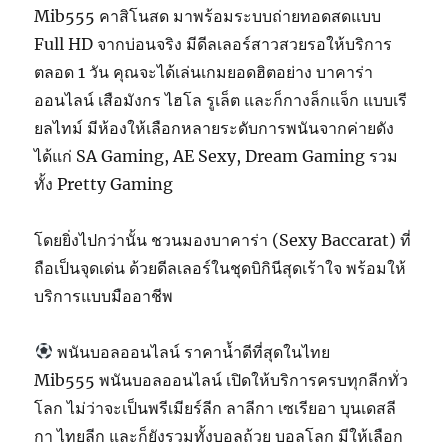
Mib555 คาสิโนสด มาพร้อมระบบถ่ายทอดสดแบบ
Full HD จากบ่อนจริง มีดีลเลอร์สาวสวยรอให้บริการ
ตลอด 1 วัน คุณจะได้เล่นเกมยอดฮิตอย่าง บาคาร่า
ออนไลน์ เสือมังกร ไฮโล รูเล็ต และก็กางล็กแจ็ก แบบเรี
ยลไทม์ มีห้องให้เลือกหลายระดับการพนันจากค่ายดัง
ได้แก่ SA Gaming, AE Sexy, Dream Gaming รวม
ทั้ง Pretty Gaming
โดยยิ่งไปกว่านั้น ชวนมองบาคาร่า (Sexy Baccarat) ที่
ถือเป็นจุดเด่น ด้วยดีลเลอร์ในชุดบิกินีสุดเร้าใจ พร้อมให้
บริการแบบมืออาชีพ
พนันบอลออนไลน์ ราคาน้ำดีที่สุดในไทย
Mib555 พนันบอลออนไลน์ เปิดให้บริการครบทุกลีกทั่ว
โลก ไม่ว่าจะเป็นพรีเมียร์ลีก ลาลีกา เซเรียอา บุนเดสลี
กา ไทยลีก และก็ยังรวมทั้งบอลถ้วย บอลโลก มีให้เลือก