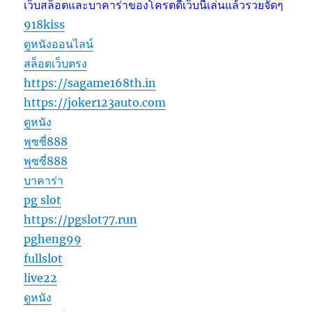
เว็บสล็อตและบาคาร่าของโครตดีเว็บนี้เล่นแล้วรวยจัดๆ
918kiss
ดูหนังออนไลน์
สล็อตเว็บตรง
https://sagame168th.in
https://joker123auto.com
ดูหนัง
พุซซี่888
พุซซี่888
บาคาร่า
pg slot
https://pgslot77.run
pgheng99
fullslot
live22
ดูหนัง