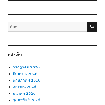
ค้นห
ค้นหา:
คลังเก็บ
กรกฎาคม 2026
มิถุนายน 2026
พฤษภาคม 2026
เมษายน 2026
มีนาคม 2026
กุมภาพันธ์ 2026