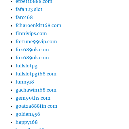
etbet16888.com
fafa 123 slot
faro168
fcharoenkit168.com
finnivips.com
fortune99vip.com
fox689ok.com
fox689ok.com
fullslotpg
fullslotpg168.com
funny18
gachawin168.com
gem99ths.com
goatza888fin.com
golden456
happy168