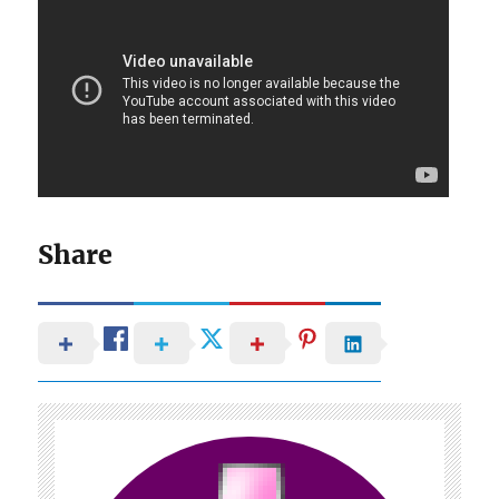
Share