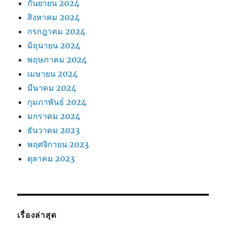
กันยายน 2024
สิงหาคม 2024
กรกฎาคม 2024
มิถุนายน 2024
พฤษภาคม 2024
เมษายน 2024
มีนาคม 2024
กุมภาพันธ์ 2024
มกราคม 2024
ธันวาคม 2023
พฤศจิกายน 2023
ตุลาคม 2023
เรื่องล่าสุด