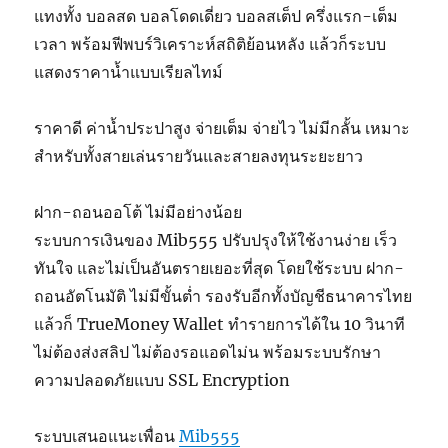
แทงทั้ง บอลสด บอลโดดเดี่ยว บอลสเต็ป ครึ่งแรก-เต็ม
เวลา พร้อมฟีพบร์วิเคราะห์สถิติย้อนหลัง แล้วก็ระบบ
แสดงราคาน้ำแบบเรียลไทม์
ราคาดี ค่าน้ำประปาสูง จ่ายเต็ม จ่ายไว ไม่มีกลั้น เหมาะ
สำหรับทั้งสายเล่นรายวันและสายลงทุนระยะยาว
ฝาก-ถอนออโต้ ไม่มีอย่างน้อย
ระบบการเงินของ Mib555 ปรับปรุงให้ใช้งานง่าย เร็ว
ทันใจ และไม่เป็นอันตรายเยอะที่สุด โดยใช้ระบบ ฝาก-
ถอนอัตโนมัติ ไม่มีขั้นต่ำ รองรับอีกทั้งบัญชีธนาคารไทย
แล้วก็ TrueMoney Wallet ทำรายการได้ใน 10 วินาที
ไม่ต้องส่งสลิป ไม่ต้องรอแอดไม่น พร้อมระบบรักษา
ความปลอดภัยแบบ SSL Encryption
ระบบเสนอแนะเพื่อน
Mib555