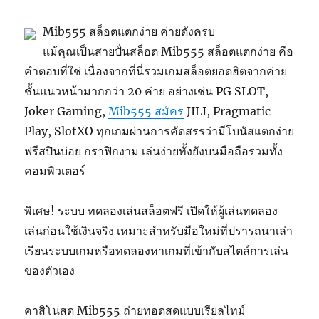
Mib555 สล็อตแตกง่าย ค่ายดังครบ
แม้คุณเป็นสายปั่นสล็อต Mib555 สล็อตแตกง่าย คือ
คำตอบที่ใช่ เนื่องจากที่นี่รวมเกมสล็อตยอดฮิตจากค่าย
ชั้นแนวหน้ามากกว่า 20 ค่าย อย่างเช่น PG SLOT,
Joker Gaming,
Mib555 สมัคร
JILI, Pragmatic
Play, SlotXO ทุกเกมผ่านการคัดสรรว่ามีโบนัสแตกง่าย
ฟรีสปินบ่อย กราฟิกงาม เล่นง่ายทั้งยังบนมือถือรวมทั้ง
คอมพิวเตอร์
พิเศษ! ระบบ ทดลองเล่นสล็อตฟรี เปิดให้ผู้เล่นทดลอง
เล่นก่อนใช้เงินจริง เหมาะสำหรับมือใหม่ที่ปรารถนาเล่า
เรียนระบบเกมหรือทดลองหาเกมที่เข้ากับสไตล์การเล่น
ของตัวเอง
คาสิโนสด Mib555 ถ่ายทอดสดแบบเรียลไทม์