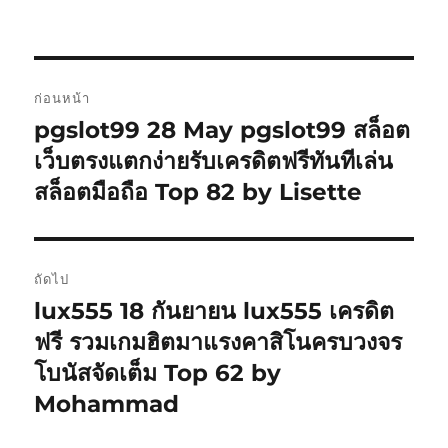
เรื่อง
กำกับ
แนะแนว
ก่อนหน้า
เรื่อง
pgslot99 28 May pgslot99 สล็อต
เรื่อง
ก่อน
เว็บตรงแตกง่ายรับเครดิตฟรีทันทีเล่น
หน้า:
สล็อตมือถือ Top 82 by Lisette
ถัดไป
lux555 18 กันยายน lux555 เครดิต
เรื่อง
ต่อ
ฟรี รวมเกมฮิตมาแรงคาสิโนครบวงจร
ไป:
โบนัสจัดเต็ม Top 62 by
Mohammad