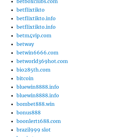
betboxclubs.com
betflixtikto
betflixtikto.info
betflixtikto.info
betm4vip.com
betway
betwin6666.com
betworld369hot.com
bio285th.com
bitcoin
bluewin8888.info
bluewin8888.info
bombet888.win
bonus888
boonlert1688.com
brazil999 slot