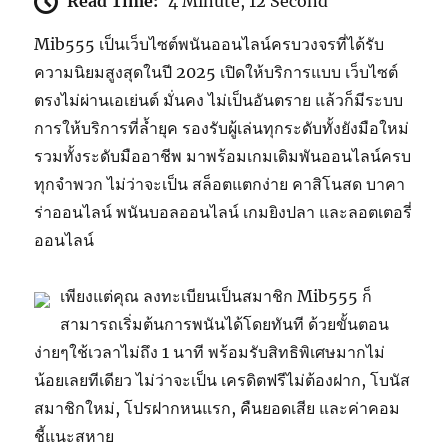
Read Time:
4 Minute, 12 Second
Mib555 เป็นเว็บไซต์พนันออนไลน์ครบวงจรที่ได้รับ
ความนิยมสูงสุดในปี 2025 เปิดให้บริการแบบ เว็บไซต์
ตรงไม่ผ่านเอเย่นต์ มั่นคง ไม่เป็นอันตราย แล้วก็มีระบบ
การให้บริการที่ล้ำยุค รองรับผู้เล่นทุกระดับทั้งยังมือใหม่
รวมทั้งระดับมืออาชีพ มาพร้อมเกมเดิมพันออนไลน์ครบ
ทุกจำพวก ไม่ว่าจะเป็น สล็อตแตกง่าย คาสิโนสด บาคา
ร่าออนไลน์ พนันบอลออนไลน์ เกมยิงปลา และลอตเตอรี่
ออนไลน์
เพียงแต่คุณ ลงทะเบียนเป็นสมาชิก Mib555 ก็
สามารถเริ่มต้นการพนันได้โดยทันที ด้วยขั้นตอน
ง่ายๆใช้เวลาไม่ถึง 1 นาที พร้อมรับสิทธิพิเศษมากไม่
น้อยเลยทีเดียว ไม่ว่าจะเป็น เครดิตฟรีไม่ต้องฝาก, โบนัส
สมาชิกใหม่, โปรฝากหนแรก, คืนยอดเสีย และค่าคอม
ชี้แนะสหาย