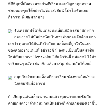
ที่ดีที่สุดที่คัดสรรมาอย่างดีเยี่ยม ตอบปัญหาทุกความ
ชอบของคุณได้อย่างไม่ต้องสงสัย มีโปรโมชั่นและ
กิจกรรมพิเศษมากมาย
รับเครดิตฟรีได้ตั้งแต่ลงทะเบียนสมัครสมาชิก ฝาก
ถอนง่าย ไม่มีอย่างน้อยในการฝากถอนอีกด้วย บอก
เลยว่า คุณจะได้บันเทิงใจกับเกมสล็อตที่ถูกใจในแบบ
ของคุณอย่างแน่แท้ อย่ารอช้า! ลงทะเบียนเป็นสมาชิก
ใหม่กับพวกเรา live22slot ได้แล้ววันนี้ สมัครฟรี ไร้ค่า
จารีตแน่ๆ สมัครสมาชิกแล้วมาสนุกสนานกันได้เลย!
สนุกกับค่ายเกมสล็อตที่ยอดเยี่ยม ช่องทางใหม่ของ
นักเดิมพันมืออาชีพ
ถ้าเกิดคุณเล่นสล็อตมานานแล้ว คุณน่าจะเคยชินกับ
ค่ายเกมต่างๆจำนวนมากเป็นอย่างดี ค่ายเกมของเราขึ้น