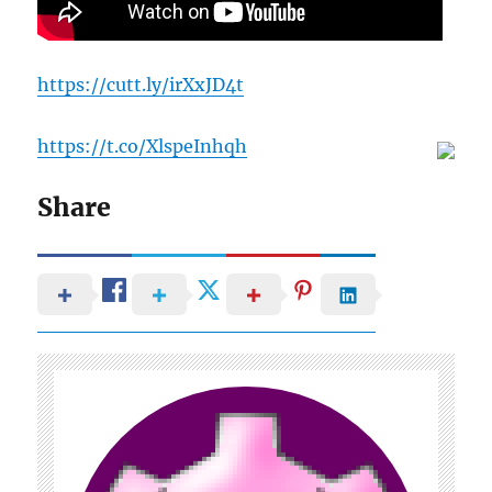
https://cutt.ly/irXxJD4t
https://t.co/XlspeInhqh
Share