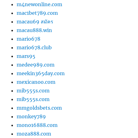
m4newonline.com
mac1bet789.com
macau69 สมัคร
macau888.win
mario678
mario678.club
mars95
medee989.com
meekin365day.com
mexicanoo.com
mib555s.com
mib555s.com
mmgoldsbets.com
monkey789
mono16888.com
moza888.com