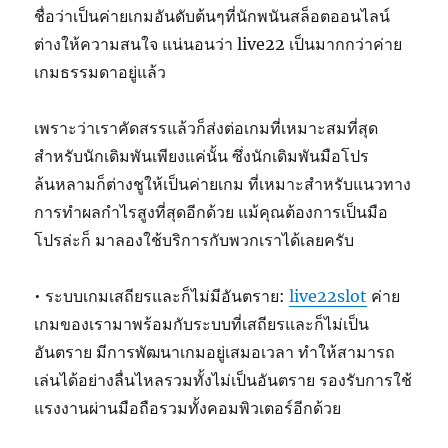
ชื่อว่าเป็นค่ายเกมอันดับต้นๆที่นักพนันสล็อตออนไลน์
ต่างให้ความสนใจ แน่นอนว่า live22 เป็นมากกว่าค่าย
เกมธรรมดาอยู่แล้ว
เพราะว่าเราคัดสรรแล้วก็ส่งต่อเกมที่เหมาะสมที่สุด
สำหรับนักเดิมพันเพียงแค่นั้น ซึ่งนักเดิมพันมือโปร
ล้นหลามก็ต่างชูให้เป็นค่ายเกม ที่เหมาะสำหรับแนวทาง
การทำผลกำไรสูงที่สุดอีกด้วย แม้คุณต้องการเป็นมือ
โปรล่ะก็ มาลองใช้บริการกับพวกเราได้เลยครับ
• ระบบเกมเสถียรและก็ไม่มีอันตราย:
live22slot
ค่าย
เกมของเรามาพร้อมกับระบบที่เสถียรและก็ไม่เป็น
อันตราย มีการพัฒนาเกมอยู่เสมอเวลา ทำให้สามารถ
เล่นได้อย่างลื่นไหลรวมทั้งไม่เป็นอันตราย รองรับการใช้
แรงงานผ่านมือถือรวมทั้งคอมพิวเตอร์อีกด้วย