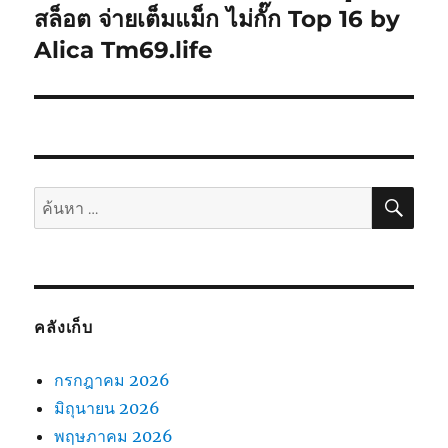
สล็อต จ่ายเต็มแม็ก ไม่กั๊ก Top 16 by
Alica Tm69.life
ค้นห
ค้นหา:
คลังเก็บ
กรกฎาคม 2026
มิถุนายน 2026
พฤษภาคม 2026