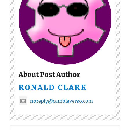
About Post Author
RONALD CLARK
noreply@cambiaverso.com