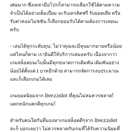
เศษมาก ซึ่งเหล่ามือโปรก็สามารถเลือกใช้ได้ตามความ
จำเป็นได้อย่างเต็มเปี่ยม จะรับเครดิตฟรี รับยอดเสีย หรือ
รับค่าคอมไม่ชชัน ก็เลือกยอมรับได้ตามต้องการเลยนะ
ครับ
• เล่นได้ทุกระดับทุน: ไม่ว่าคุณจะมีทุนมากมายหรือน้อย
แค่ไหนก็ตาม เรายินดีให้บริการเสมอครับ เนื่องจากว่า
เกมสล็อตบนเว็บนั้นมีทุกขนาดการเดิมพัน เดิมพันอย่าง
น้อยได้ตั้งแต่ 1 บาทอีกด้วย สามารถจัดการงบประมาณ
และก็เลือกเกมได้เลย
เกมยอดนิยมจาก live22slot ที่คุณไม่สมควรพลาด!
แตกหนักแตกดีทุกเกม!
สำหรับคนใดกันที่มองหาเกมสล็อตดีๆจาก live22slot
ล่ะก็ บอกเลยว่า ไม่ควรพลาดกับเกมที่ได้รับความนิยมที่