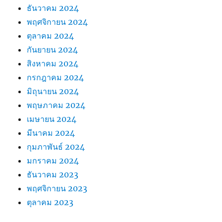
ธันวาคม 2024
พฤศจิกายน 2024
ตุลาคม 2024
กันยายน 2024
สิงหาคม 2024
กรกฎาคม 2024
มิถุนายน 2024
พฤษภาคม 2024
เมษายน 2024
มีนาคม 2024
กุมภาพันธ์ 2024
มกราคม 2024
ธันวาคม 2023
พฤศจิกายน 2023
ตุลาคม 2023