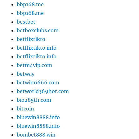
bbp168.me
bbp168.me
bestbet
betboxclubs.com
betflixtikto
betflixtikto.info
betflixtikto.info
betm4vip.com
betway
betwin6666.com
betworld369hot.com
bio285th.com
bitcoin
bluewin8888.info
bluewin8888.info
bombet888.win