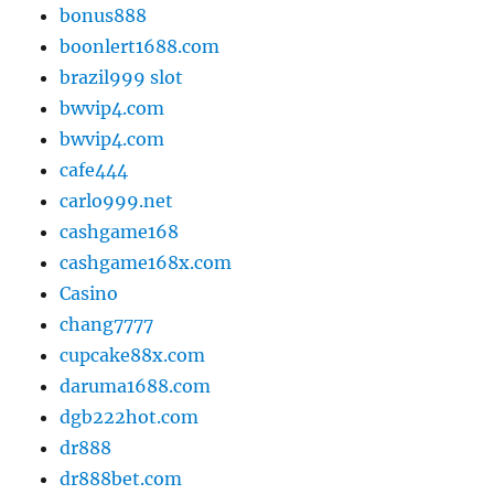
bonus888
boonlert1688.com
brazil999 slot
bwvip4.com
bwvip4.com
cafe444
carlo999.net
cashgame168
cashgame168x.com
Casino
chang7777
cupcake88x.com
daruma1688.com
dgb222hot.com
dr888
dr888bet.com