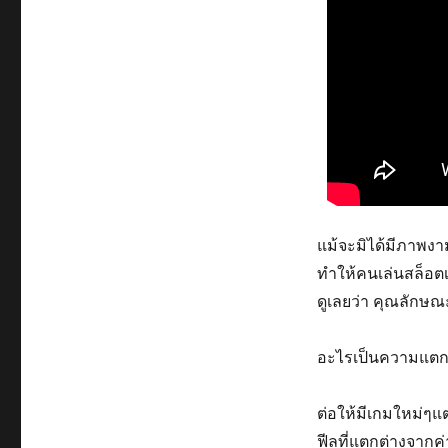
แม้จะมิได้มีภาพงา
ทำให้คนเล่นสล็อตเ
ดูเลยว่า คุณลักษณะ
อะไรเป็นความแตกต่
ต่อให้มีเกมใหม่ๆแต
ฟีลที่แตกต่างจากค่