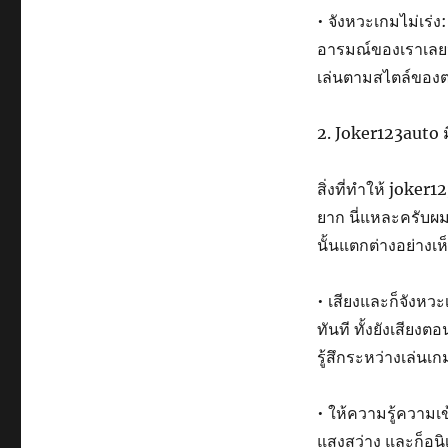
• จังหวะเกมไม่เร่ง
อารมณ์ของเราเลยน
เล่นตามสไตล์ของต
2. Joker123auto ม
สิ่งที่ทำให้ joker1
ยาก นี่แหละครับผ
นั้นแตกต่างอย่างเห
• เสียงและก็จังหว
ทันที ทั้งยังเสีย
รู้สึกระหว่างเล่นเ
• ให้ความรู้ความเ
แสงสว่าง และก็อนิเ