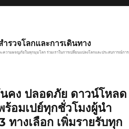
การสำรวจโลกและการเดินทาง
ต้นและความผจญภัยในทุกมุมโลก ร่วมเราในการเปลี่ยนแปลงโลกและประสบการณ์การเ
ั่นคง ปลอดภัย ดาวน์โหลด
ร้อมเปย์ทุกชั่วโมงผู้นำ
 ทางเลือก เพิ่มรายรับทุก