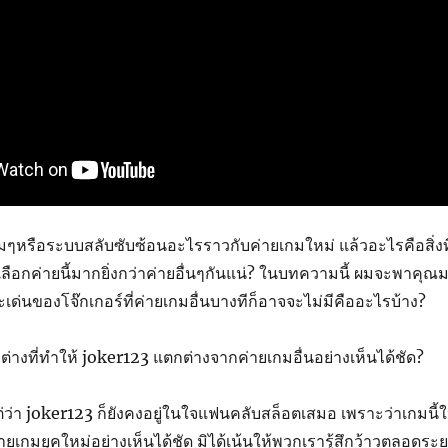
มๆหรือระบบสลับซับซ้อนอะไรราวกับค่ายเกมใหม่ แล้วอะไรคือสิ่งที
ลือกค่ายนี้มากยิ่งกว่าค่ายอื่นๆกันแน่? ในบทความนี้ ผมจะพาคุณ
เด่นของโจ๊กเกอร์ที่ค่ายเกมอื่นบางทีก็อาจจะไม่มีคืออะไรบ้าง?
างที่ทำให้ joker123 แตกต่างจากค่ายเกมอื่นอย่างเห็นได้ชัด?
่ว่า joker123 ก็ยังคงอยู่ในใจแฟนคลับสล็อตเสมอ เพราะว่าเกมนี้ใ
ายเกมยุคใหม่อย่างเห็นได้ชัด มิได้เน้นให้พวกเรารู้สึกว้าวตลอดระ