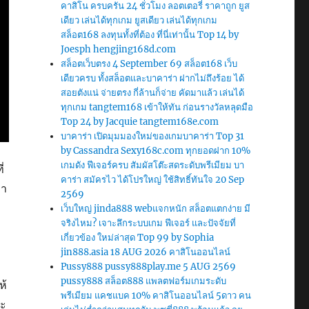
คาสิโน ครบครัน 24 ชั่วโมง ลอตเตอรี่ ราคาถูก ยูส
เดียว เล่นได้ทุกเกม ยูสเดียว เล่นได้ทุกเกม
สล็อต168 ลงทุนทั้งที่ต้อง ที่นี่เท่านั้น Top 14 by
Joesph hengjing168d.com
สล็อตเว็บตรง 4 September 69 สล็อต168 เว็บ
เดียวครบ ทั้งสล็อตและบาคาร่า ฝากไม่ถึงร้อย ได้
สอยตังแน่ จ่ายตรง กี่ล้านก็จ่าย คัดมาแล้ว เล่นได้
ทุกเกม tangtem168 เข้าให้ทัน ก่อนรางวัลหลุดมือ
Top 24 by Jacquie tangtem168e.com
บาคาร่า เปิดมุมมองใหม่ของเกมบาคาร่า Top 31
by Cassandra Sexy168c.com ทุกยอดฝาก 10%
เกมดัง ฟีเจอร์ครบ สัมผัสโต๊ะสดระดับพรีเมียม บา
่
คาร่า สมัครไว ได้โปรใหญ่ ใช้สิทธิ์ทันใจ 20 Sep
มา
2569
เว็บใหญ่ jinda888 webแจกหนัก สล็อตแตกง่าย มี
จริงไหม? เจาะลึกระบบเกม ฟีเจอร์ และปัจจัยที่
เกี่ยวข้อง ใหม่ล่าสุด Top 99 by Sophia
jin888.asia 18 AUG 2026 คาสิโนออนไลน์
Pussy888 pussy888play.me 5 AUG 2569
pussy888 สล็อต888 แพลตฟอร์มเกมระดับ
ห้
พรีเมียม แคชแบค 10% คาสิโนออนไลน์ 5ดาว คน
ยะ