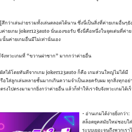
สึกว่าเล่นง่ายรวมทั้งเล่นตลอดได้นาน ซึ่งนี่เป็นสิ่งที่ค่ายเกมอื่นๆยั
บค่ายเกม joker123auto นั่นเองขอรับ ซึ่งนี่คือหนึ่งในจุดเด่นที่ค่าย
นั้นค่ายเกมอื่นมีไม่เท่านั่นเอง
ีจังหวะเกมที่ “ขวานผ่าซาก” มากกว่าค่ายอื่น
มผัสได้โดยทันทีจากเกม joker123auto ก็คือ เกมส่วนใหญ่ไม่ได้มี
ือใส่ลูกเล่นหลายชั้นมากเกินความจำเป็นเลยครับผม ทุกสิ่งทุกอย่
ย ตรงไปตรงมามากยิ่งกว่าค่ายอื่น แล้วก็ทำให้เราจับจังหวะเกมได้เร็
• อ่านเกมได้ง่ายยิ่งกว่า:
สล็อตยุคสมัยใหม่ชอบใส่
ระบบเยอะจนถึงพวกเราไ