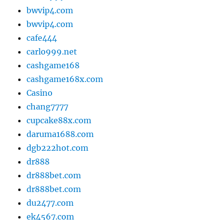
bwvip4.com
bwvip4.com
cafe444
carlo999.net
cashgame168
cashgame168x.com
Casino
chang7777
cupcake88x.com
daruma1688.com
dgb222hot.com
dr888
dr888bet.com
dr888bet.com
du2477.com
ek4567.com