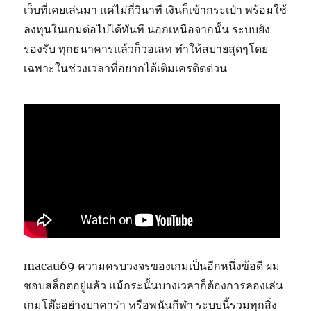
เว็บที่เคยเล่นมา แค่ไม่กี่วินาที เงินก็เข้ากระเป๋า พร้อมใช้
ลงทุนในเกมต่อไปได้ทันที นอกเหนือจากนั้น ระบบยัง
รองรับ ทุกธนาคารแล้วก็วอเลท ทำให้สบายสุดๆโดย
เฉพาะในช่วงเวลาที่อยากได้เติมเครดิตด่วน
macau69 ความครบวงจรของเกมเป็นอีกหนึ่งข้อดี ผม
ชอบสล็อตอยู่แล้ว แม้กระนั้นบางเวลาก็ต้องการลองเล่น
เกมโต๊ะอย่างบาคาร่า หรือพนันกีฬา ระบบนี้รวมทุกสิ่ง