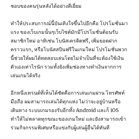
ชอบของคนรุ่นหลังได้อย่างดีเยี่ยม
ทำให้ประสบการณ์นี้บันเทิงใจขึ้นไปอีกคือ โปรโมชั่นมา
แรง ของเว็บเกมนั้นๆเว็บไซต์มักมีโปรโมชั่นต้อนรับ
สมาชิกใหม่ อาทิเช่น โบนัสเครดิตฟรี, เพิ่มยอดฝาก
คราวแรก, หรือโบนัสสปินฟรีในเกมใหม่ โปรโมชั่นพวก
นี้ช่วยให้ผมได้ทดสอบเล่นโดยไม่จำเป็นที่จะต้องใช้เงิน
ตัวเองเท่าไรนัก รวมทั้งยังเพิ่มช่องทางทำเงินจากการ
เล่นเกมได้จริง
อีกหนึ่งเทรนด์ที่เห็นได้ชัดคือการเล่นเกมผ่าน โทรศัพท์
มือถือ ผมสามารถเล่นได้ทุกแห่ง ไม่ว่าจะอยู่บ้านหรือ
เดินทาง ระบบเกมรองรับอีกทั้ง Android และก็ iOS
ทำให้ไม่พลาดทุกขณะของเกมใหม่ และยังสามารถเข้า
ร่วมกิจกรรมพิเศษหรือแข่งกับผู้เล่นผู้อื่นได้ทันที