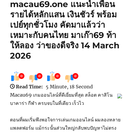
macau69.one แนะนำเพื่อน
รายได้หลักแสน เงินชัวร์ พร้อม
เปย์ทุกชั่วโมง คัดมาแล้วว่า
เหมาะกับคนไทย มาเก๊า69 ท้า
ให้ลอง ว่าของดีจริง 14 March
2026
0
0
0
0
Read Time:
5 Minute, 18 Second
Macau69 เกมออนไลน์ที่ดีเยี่ยมที่สุด สล็อต คาสิโน
บาคาร่า กีฬา ครบจบในที่เดียว เร็วไว
ตอนที่ผมเริ่มพึงพอใจการเล่นเกมออนไลน์ ผมลองหลาย
แพลตฟอร์ม แม้กระนั้นส่วนใหญ่กลับพบปัญหาไม่ตรง