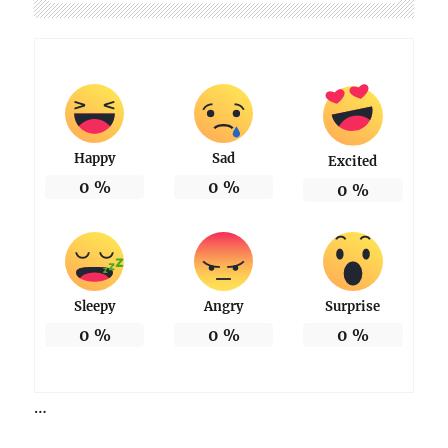
Happy
Sad
Excited
0
%
0
%
0
%
Sleepy
Angry
Surprise
0
%
0
%
0
%
…