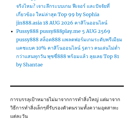
จริงไหม? เจาะลึกระบบเกม ฟีเจอร์ และปัจจัยที่
เกี่ยวข้อง ใหม่ล่าสุด Top 99 by Sophia
jin888.asia 18 AUG 2026 คาสิโนออนไลน์
Pussy888 pussy888play.me 5 AUG 2569
pussy888 สล็อต888 แพลตฟอร์มเกมระดับพรีเมียม
แคชแบค 10% คาสิโนออนไลน์ 5ดาว คนเล่นไม่ต่ำ
กว่าแสนทุกวัน พุซซี่888 พร้อมแล้ว ลุยเลย Top 81
by Shantae
การบรรลุเป้าหมายไม่มาจากการทำสิ่งใหญ่ แต่มาจาก
วิธีการทำสิ่งเล็กๆที่รับรองตัวตนรวมทั้งความอุตสาหะ
แต่ละวัน