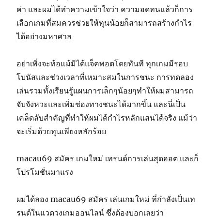
ค่า และผมได้ทำความเข้าใจว่า ความอดทนแล้วก็การ
เลือกเกมที่สมควรช่วยให้ทุนน้อยก็สามารถสร้างกำไร
ได้อย่างมหาศาล
อย่าเพิ่งจะท้อแม้มิได้แจ็คพอตโดยทันที ทุกเกมมีรอบ
โบนัสและช่วงเวลาที่เหมาะสมในการชนะ การทดลอง
เล่นรวมทั้งเรียนรู้แผนการเล็กๆน้อยๆทำให้ผมสามารถ
จับจังหวะและเพิ่มช่องทางชนะได้มากขึ้น และนี่เป็น
เคล็ดลับสำคัญที่ทำให้ผมได้กำไรหลักแสนได้จริง แม้ว่า
จะเริ่มด้วยทุนเพียงหลักร้อย
macau69 สมัคร เกมใหม่ เทรนด์การเล่นสุดฮอต และก็
โปรโมชั่นมาแรง
ผมได้ลอง macau69 สมัคร เล่นเกมใหม่ ที่กำลังเป็นเท
รนด์ในแวดวงเกมออนไลน์ ซึ่งต้องบอกเลยว่า