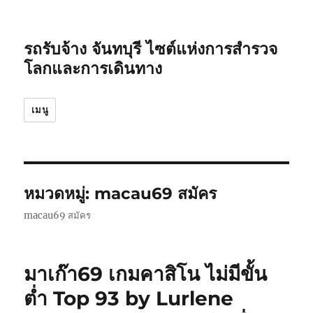
รถรับจ้าง จันทบุรี ไซต์แห่งการสำรวจ
โลกและการเดินทาง
เมนู
หมวดหมู่:
macau69 สมัคร
macau69 สมัคร
มาเก๊า69 เกมคาสิโน ไม่มีขั้น
ต่ำ Top 93 by Lurlene