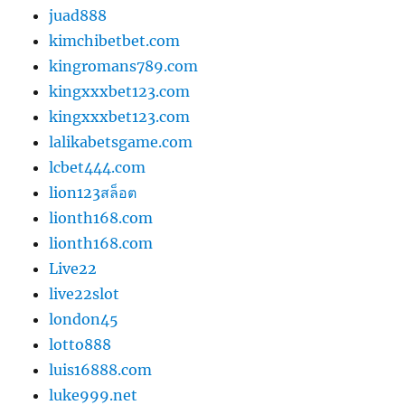
juad888
kimchibetbet.com
kingromans789.com
kingxxxbet123.com
kingxxxbet123.com
lalikabetsgame.com
lcbet444.com
lion123สล็อต
lionth168.com
lionth168.com
Live22
live22slot
london45
lotto888
luis16888.com
luke999.net