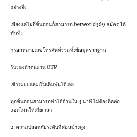
อย่างยิ่ง
เพียงแค่ไม่กี่ขั้นตอนก็สามารถ betworld369 สมัคร ได้
ทันที:
กรอกหมายเลขโทรศัพท์รวมทั้งข้อมูลรากฐาน
รับรองตัวตนผ่าน OTP
เข้าระบบและเริ่มเดิมพันได้เลย
ทุกขั้นตอนสามารถทำได้ด้านใน 3 นาที ไม่ต้องติดต่อ
แอดไม่นให้เสียเวลา
2. ความปลอดภัยระดับที่ค่อนข้างสูง