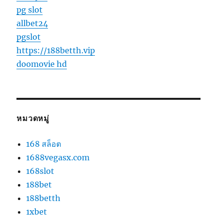
pg slot
allbet24
pgslot
https://188betth.vip
doomovie hd
หมวดหมู่
168 สล็อต
1688vegasx.com
168slot
188bet
188betth
1xbet