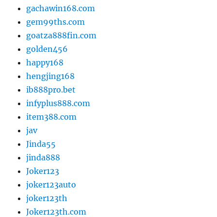
gachawin168.com
gem99ths.com
goatza888fin.com
golden456
happy168
hengjing168
ib888pro.bet
infyplus888.com
item388.com
jav
Jinda55
jinda888
Joker123
joker123auto
joker123th
Joker123th.com