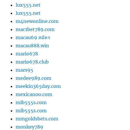
lux555.net
lux555.net
m4newonline.com
mac1bet789.com
macau69 สมัคร
macau888.win
mario678
mario678.club
mars95
medee989.com
meekin365day.com
mexicanoo.com
mib555s.com
mib555s.com
mmgoldsbets.com
monkey789