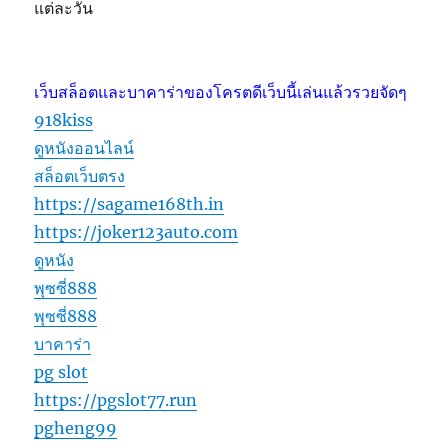
แต่ละวัน
เว็บสล็อตและบาคาร่าของโครตดีเว็บนี้เล่นแล้วรวยจัดๆ
918kiss
ดูหนังออนไลน์
สล็อตเว็บตรง
https://sagame168th.in
https://joker123auto.com
ดูหนัง
พุซซี่888
พุซซี่888
บาคาร่า
pg slot
https://pgslot77.run
pgheng99