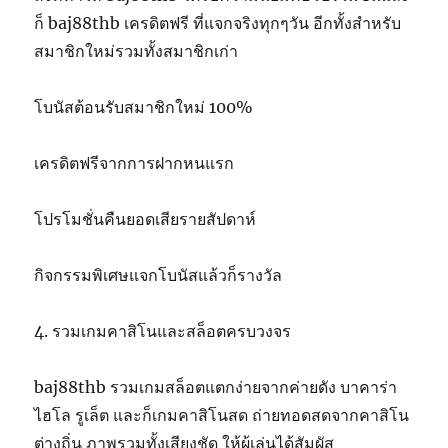
ก็ baj88thb เครดิตฟรี ที่แจกจริงทุกๆวัน อีกทั้งสำหรับ
สมาชิกใหม่รวมทั้งสมาชิกเก่า
โบนัสต้อนรับสมาชิกใหม่ 100%
เครดิตฟรีจากการฝากหนแรก
โปรโมชั่นคืนยอดเสียรายสัปดาห์
กิจกรรมพิเศษแจกโบนัสแล้วก็รางวัล
4. รวมเกมคาสิโนและสล็อตครบวงจร
baj88thb รวมเกมสล็อตแตกง่ายจากค่ายดัง บาคาร่า
ไฮโล รูเล็ต และก็เกมคาสิโนสด ถ่ายทอดสดจากคาสิโน
ต่างถิ่น ภาพรวมทั้งเสียงชัด ให้ผู้เล่นได้สัมผัส