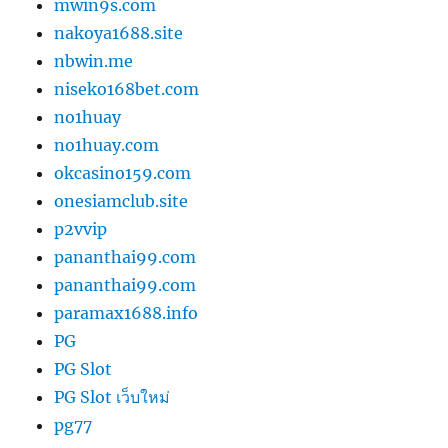
mwin9s.com
nakoya1688.site
nbwin.me
niseko168bet.com
no1huay
no1huay.com
okcasino159.com
onesiamclub.site
p2vvip
pananthai99.com
pananthai99.com
paramax1688.info
PG
PG Slot
PG Slot เว็บใหม่
pg77