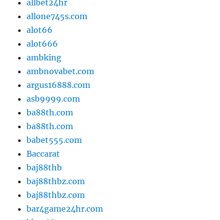
allbet24hr
allone745s.com
alot66
alot666
ambking
ambnovabet.com
argus16888.com
asb9999.com
ba88th.com
ba88th.com
babet555.com
Baccarat
baj88thb
baj88thbz.com
baj88thbz.com
bar4game24hr.com