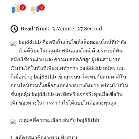
0
0
Read Time:
3 Minute, 27 Second
baj88thb คือหนึ่งในเว็บไซต์สล็อตออนไลน์ที่กำลัง
เป็นที่นิยมในกลุ่มนักพนันออนไลน์ ด้วยระบบที่ทัน
สมัย ใช้งานง่าย และความปลอดภัยสูง ผู้เล่นสามารถ
เริ่มต้นได้ในทันทีเพียงแค่ทำการ baj88thb สมัคร และ
ก็เมื่อเข้าสู่ baj88thb เข้าสู่ระบบ ก็จะพบกับเกมคาสิโน
ออนไลน์รวมทั้งสล็อตแตกง่ายอย่างยิ่งมาย พร้อมโปรโม
ชั่นสุดคุ้ม baj88thb เครดิตฟรี แจกจริงทุกเมื่อเชื่อวัน
เพิ่มช่องทางในการทำกำไรได้แบบไม่ต้องลงทุนสูง
เหตุผลที่ควรจะเลือกเล่นกับ baj88thb
1. สมัครสมาชิกง่ายรวมทั้งสบาย