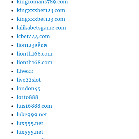
kingromans789.com
kingxxxbet123.com
kingxxxbet123.com
lalikabetsgame.com
lcbet444.com
lion123สล็อต
lionth168.com
lionth168.com
Live22
live22slot
london45
lotto888
luis16888.com
luke999.net
lux555.net
lux555.net