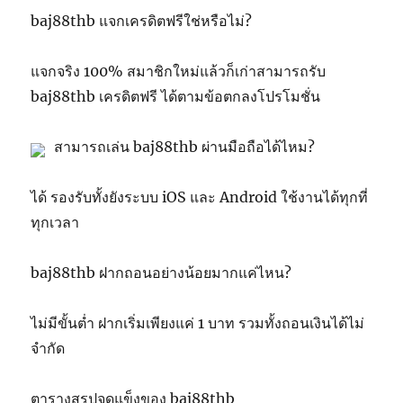
baj88thb แจกเครดิตฟรีใช่หรือไม่?
แจกจริง 100% สมาชิกใหม่แล้วก็เก่าสามารถรับ
baj88thb เครดิตฟรี ได้ตามข้อตกลงโปรโมชั่น
สามารถเล่น baj88thb ผ่านมือถือได้ไหม?
ได้ รองรับทั้งยังระบบ iOS และ Android ใช้งานได้ทุกที่
ทุกเวลา
baj88thb ฝากถอนอย่างน้อยมากแค่ไหน?
ไม่มีขั้นต่ำ ฝากเริ่มเพียงแค่ 1 บาท รวมทั้งถอนเงินได้ไม่
จำกัด
ตารางสรุปจุดแข็งของ baj88thb