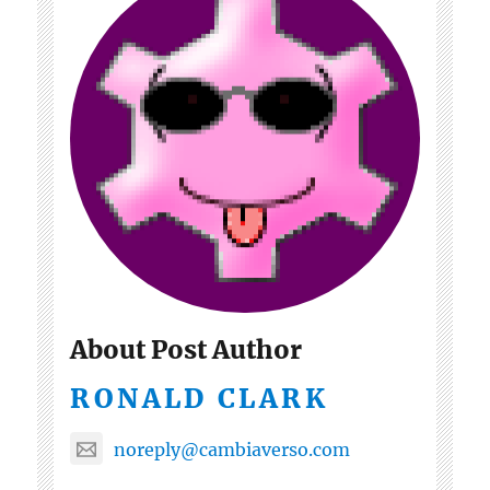
About Post Author
RONALD CLARK
noreply@cambiaverso.com