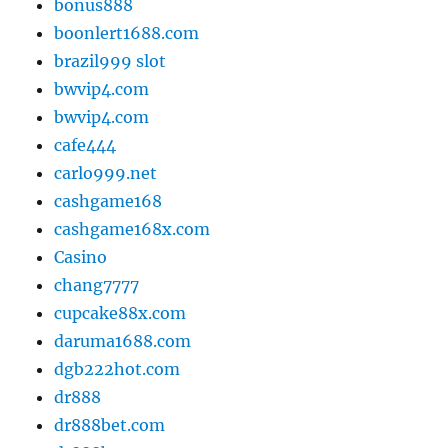
bonus888
boonlert1688.com
brazil999 slot
bwvip4.com
bwvip4.com
cafe444
carlo999.net
cashgame168
cashgame168x.com
Casino
chang7777
cupcake88x.com
daruma1688.com
dgb222hot.com
dr888
dr888bet.com