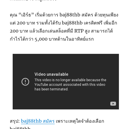
คุณ “เอิร์ธ” เริ่มด้วยการ baj88thb สมัคร ด้วยทุนเพียง
แต่ 200 บาท รวมทั้งได้รับ baj88thb เครดิตฟรี เพิ่มอีก
200 บาท แล้วเลือกเล่นสล็อตที่มี RTP สูง สามารถได้
กำไรได้กว่า 5,000 บาทด้านในอาทิตย์แรก
สรุป:
baj88thb สมัคร
เพราะเหตุใดจำต้องเลือก
baj88thb