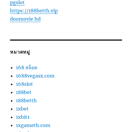
pgslot
https://188betth.vip
doomovie hd
หมวดหมู่
168 สล็อต
1688vegasx.com
168slot
188bet
188betth
1xbet
1xbit1
1xgameth.com