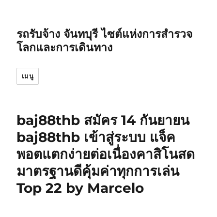
รถรับจ้าง จันทบุรี ไซต์แห่งการสำรวจ
โลกและการเดินทาง
เมนู
baj88thb สมัคร 14 กันยายน
baj88thb เข้าสู่ระบบ แจ็ค
พอตแตกง่ายต่อเนื่องคาสิโนสด
มาตรฐานดีคุ้มค่าทุกการเล่น
Top 22 by Marcelo