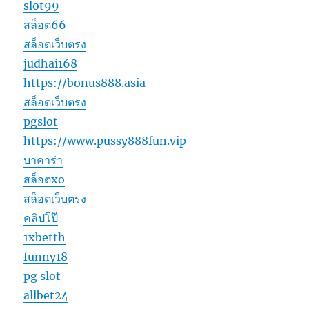
slot99
สล็อต66
สล็อตเว็บตรง
judhai168
https://bonus888.asia
สล็อตเว็บตรง
pgslot
https://www.pussy888fun.vip
บาคาร่า
สล็อตxo
สล็อตเว็บตรง
คลิปโป๊
1xbetth
funny18
pg slot
allbet24