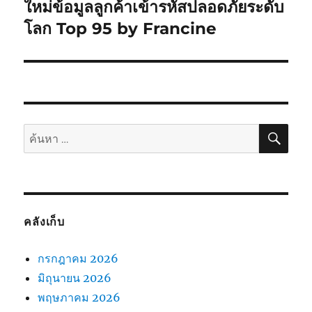
ใหม่ข้อมูลลูกค้าเข้ารหัสปลอดภัยระดับ
โลก Top 95 by Francine
ค้นห
ค้นหา:
คลังเก็บ
กรกฎาคม 2026
มิถุนายน 2026
พฤษภาคม 2026