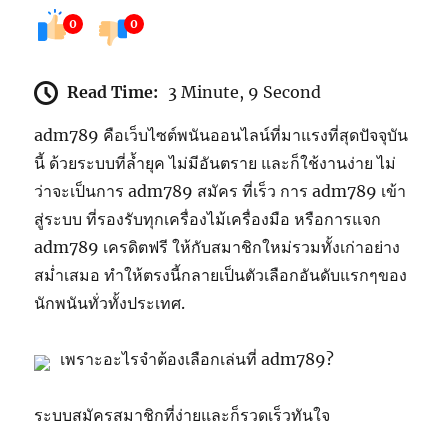
0
0
Read Time:
3 Minute, 9 Second
adm789 คือเว็บไซต์พนันออนไลน์ที่มาแรงที่สุดปัจจุบัน
นี้ ด้วยระบบที่ล้ำยุค ไม่มีอันตราย และก็ใช้งานง่าย ไม่
ว่าจะเป็นการ adm789 สมัคร ที่เร็ว การ adm789 เข้า
สู่ระบบ ที่รองรับทุกเครื่องไม้เครื่องมือ หรือการแจก
adm789 เครดิตฟรี ให้กับสมาชิกใหม่รวมทั้งเก่าอย่าง
สม่ำเสมอ ทำให้ตรงนี้กลายเป็นตัวเลือกอันดับแรกๆของ
นักพนันทั่วทั้งประเทศ.
เพราะอะไรจำต้องเลือกเล่นที่ adm789?
ระบบสมัครสมาชิกที่ง่ายและก็รวดเร็วทันใจ