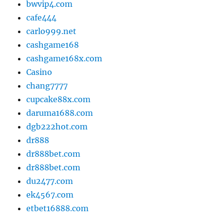
bwvip4.com
cafe444
carlo999.net
cashgame168
cashgame168x.com
Casino
chang7777
cupcake88x.com
daruma1688.com
dgb222hot.com
dr888
dr888bet.com
dr888bet.com
du2477.com
ek4567.com
etbet16888.com