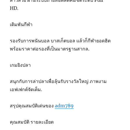
HD.
เดิมพันกีฬา
รองรับการพนันบอล บาสเก็ตบอล แล้วก็กีฬายอดฮิต
พร้อมราคาต่อรองที่เป็นมาตรฐานสากล.
เกมยิงปลา
สนุกกับการล่าปลาเพื่อลุ้นรับรางวัลใหญ่ ภาพงาม
เอฟเฟกต์จัดเต็ม.
สรุปคุณสมบัติเด่นของ
adm789
คุณสมบัติ รายละเอียด