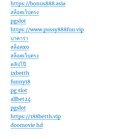
https://bonus888.asia
สล็อตเว็บตรง
pgslot
https://www.pussy888fun.vip
บาคาร่า
สล็อตxo
สล็อตเว็บตรง
คลิปโป๊
1xbetth
funny18
pg slot
allbet24
pgslot
https://188betth.vip
doomovie hd