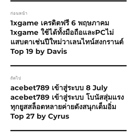
แนะแนว
ก่อนหน้า
เรื่อง
1xgame เครดิตฟรี 6 พฤษภาคม
เรื่อง
ก่อน
1xgame ใช้ได้ทั้งมือถือและPCไม่
หน้า:
แสบตาเช่นปีใหม่วาเลนไทน์สงกรานต์
Top 19 by Davis
ถัดไป
acebet789 เข้าสู่ระบบ 8 July
เรื่อง
ต่อ
acebet789 เข้าสู่ระบบ โบนัสสุ่มแรง
ไป:
ทุกยูสสล็อตหลายค่ายดังสนุกเต็มอิ่ม
Top 27 by Cyrus