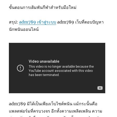
ขั้นตอนการเดิมพันกีฬาสำหรับมือใหม่
สรุป:
adm789 เข้าสู่ระบบ
adm789 เว็บที่ตอบปัญหา
นักพนันออนไลน์
adm789 มิได้เป็นเพียงเว็บไซต์พนัน แม้กระนั้นคือ
แพลตฟอร์มที่ครบวงจร อีกทั้งความเพลิดเพลิน ความ