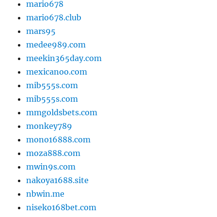
mario678
mario678.club
mars95
medee989.com
meekin365day.com
mexicanoo.com
mib555s.com
mib555s.com
mmgoldsbets.com
monkey789
mono16888.com
moza888.com
mwin9s.com
nakoya1688.site
nbwin.me
niseko168bet.com