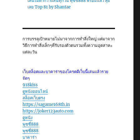
เล่นไม่ต่ำกว่าแสนทุกวัน พุซซี่888 พร้อมแล้ว ลุย
เลย Top 81 by Shantae
การบรรลุเป้าหมายไม่มาจากการทำสิ่งใหญ่ แต่มาจาก
วิธีการทำสิ่งเล็กๆที่รับรองตัวตนรวมทั้งความอุตสาหะ
แต่ละวัน
เว็บสล็อตและบาคาร่าของโครตดีเว็บนี้เล่นแล้วรวย
จัดๆ
918kiss
ดูหนังออนไลน์
สล็อตเว็บตรง
https://sagame168th.in
https://joker123auto.com
ดูหนัง
พุซซี่888
พุซซี่888
บาคาร่า