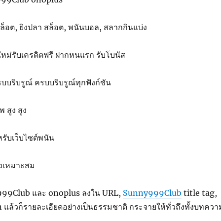
ล็อต, ยิงปลา สล็อต, พนันบอล, สลากกินแบ่ง
หม่รับเครดิตฟรี ฝากหนแรก รับโบนัส
บบริบรูณ์ ครบบริบรูณ์ทุกฟังก์ชัน
 สูง สูง
หรับเว็บไซต์พนัน
่างเหมาะสม
999Club และ onoplus ลงใน URL,
Sunny999Club
title tag,
แล้วก็รายละเอียดอย่างเป็นธรรมชาติ กระจายให้ทั่วถึงทั้งบทควา