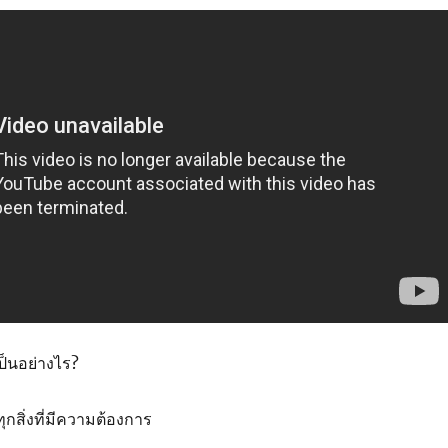
็นอย่างไร?
ุกสิ่งที่มีความต้องการ