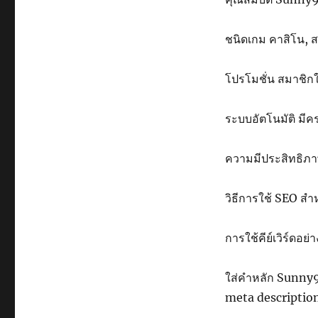
ชนิดเกม คาสิโน, ส
โปรโมชั่น สมาชิกใ
ระบบอัตโนมัติ มีคร
ความมีประสิทธิภาพ
วิธีการใช้ SEO สำ
การใช้คีย์เวิร์ดอย
ใส่คำหลัก Sunny
meta description 