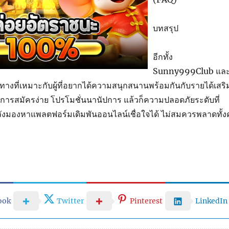
บทสรุป
อีกทั้ง
Sunny999Club แล
ทางที่เหมาะกับผู้ที่อยากได้ความสนุกสนานพร้อมกันกับรายได้เสริ
 การสมัครง่าย โปรโมชั่นนานัปการ แล้วก็ความปลอดภัยระดับที่
ำลังมองหาแพลตฟอร์มเดิมพันออนไลน์เชื่อใจได้ ไม่สมควรพลาดทั้งคู
ook
Twitter
Pinterest
LinkedIn