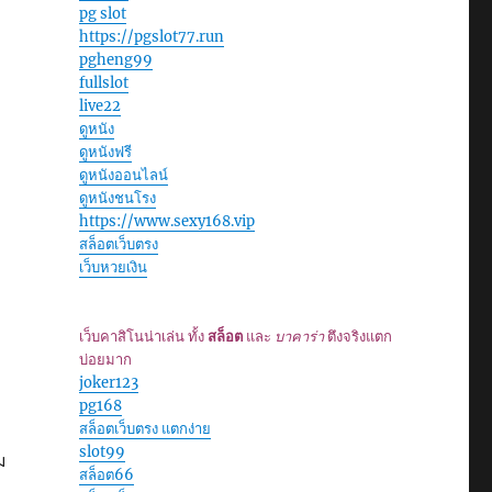
pg slot
https://pgslot77.run
pgheng99
fullslot
live22
ดูหนัง
ดูหนังฟรี
ดูหนังออนไลน์
ดูหนังชนโรง
https://www.sexy168.vip
สล็อตเว็บตรง
เว็บหวยเงิน
เว็บคาสิโนน่าเล่น ทั้ง
สล็อต
และ
บาคาร่า
ตึงจริงแตก
บ่อยมาก
joker123
pg168
สล็อตเว็บตรง แตกง่าย
slot99
ม
สล็อต66