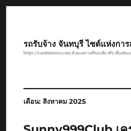
รถรับจ้าง จันทบุรี ไซต์แห่ง
https://cambiaverso.com ค้นพบสถานที่ท่องเที่ยวที่น่าตื่นเ
เดือน:
สิงหาคม 2025
Sunny999Club เครด