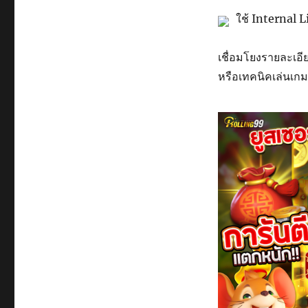
ใช้ Internal 
เชื่อมโยงรายละเอีย
หรือเทคนิคเล่นเกม เ