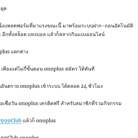
ยุค
นึ่งแพลตฟอร์มที่มาแรงขณะนี้ มาพร้อมระบบฝาก-ถอนอัตโนมัติ
 อีกทั้งสล็อต แทงบอล แล้วก็สลากกินแบ่งออนไลน์
noplus แตกต่าง
 เพียงแต่ไม่กี่ขั้นตอน onoplus สมัคร ได้ทันที
นอันตราย onoplus เข้าระบบ ได้ตลอด 24 ชั่วโมง
่อเชื่อวัน onoplus เครดิตฟรี สำหรับสมาชิกที่ร่วมกิจกรรม
y999Club
แล้วก็ onoplus
999Club onoplus