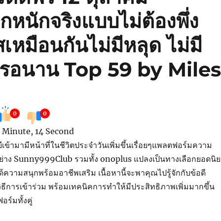
ักจริงแบบไม่ต้องพึ่ง
เหมือนกันไม่มีหลุด ไม่มี
ห้รอนาน Top 59 by Mile
0
0
 Minute, 14 Second
ีเข้ามามีหน้าที่ในชีวิตประจำวันเพิ่มขึ้นเรื่อยๆแพลตฟอร์มความ
์อย่าง Sunny999Club รวมทั้ง onoplus แปลงเป็นทางเลือกยอดนิ
้ความสนุกพร้อมอาชีพเสริม เนื้อหานี้จะพาคุณไปรู้จักกับข้อดี
ิธีการเข้าร่วม พร้อมเทคนิคการทำให้มีประสิทธิภาพเพิ่มมากขึ้น
์มทั้งคู่