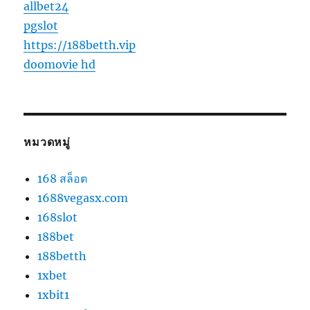
allbet24
pgslot
https://188betth.vip
doomovie hd
หมวดหมู่
168 สล็อต
1688vegasx.com
168slot
188bet
188betth
1xbet
1xbit1