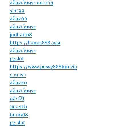
สล็อตเว็บตรง แตกง่าย
slot99
สล็อต66
สล็อตเว็บตรง
judhai168
https://bonus888.asia
สล็อตเว็บตรง
pgslot
https://www.pussy888fun.vip
บาคาร่า
สล็อตxo
สล็อตเว็บตรง
คลิปโป๊
1xbetth
funny18
pg slot