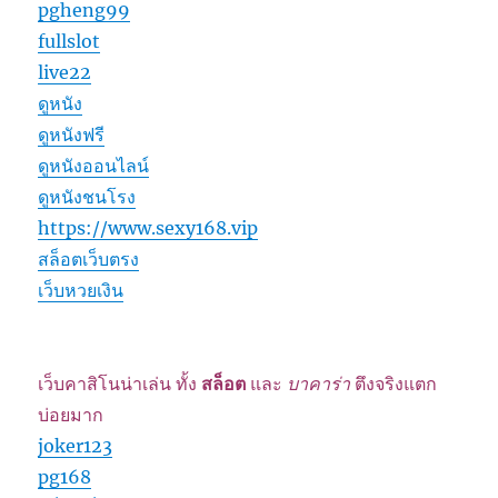
pgheng99
fullslot
live22
ดูหนัง
ดูหนังฟรี
ดูหนังออนไลน์
ดูหนังชนโรง
https://www.sexy168.vip
สล็อตเว็บตรง
เว็บหวยเงิน
เว็บคาสิโนน่าเล่น ทั้ง
สล็อต
และ
บาคาร่า
ตึงจริงแตก
บ่อยมาก
joker123
pg168