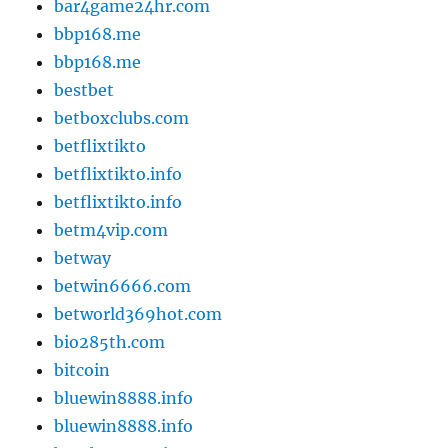
bar4game24hr.com
bbp168.me
bbp168.me
bestbet
betboxclubs.com
betflixtikto
betflixtikto.info
betflixtikto.info
betm4vip.com
betway
betwin6666.com
betworld369hot.com
bio285th.com
bitcoin
bluewin8888.info
bluewin8888.info