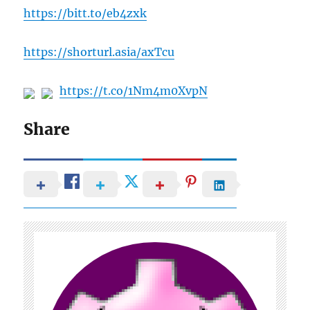
https://bitt.to/eb4zxk
https://shorturl.asia/axTcu
https://t.co/1Nm4m0XvpN
Share