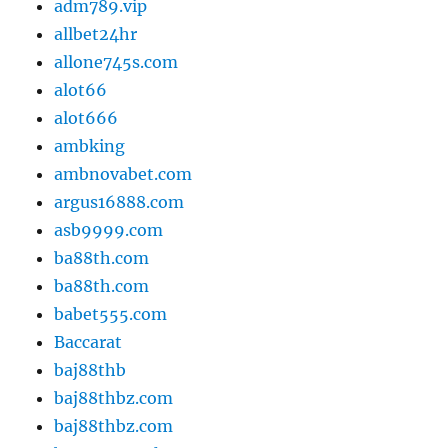
adm789.vip
allbet24hr
allone745s.com
alot66
alot666
ambking
ambnovabet.com
argus16888.com
asb9999.com
ba88th.com
ba88th.com
babet555.com
Baccarat
baj88thb
baj88thbz.com
baj88thbz.com