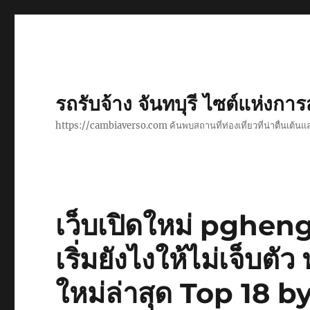
รถรับจ้าง จันทบุรี ไซต์แห่ง
https://cambiaverso.com ค้นพบสถานที่ท่องเที่ยวที่น่าตื่นเ
เว็บเปิดใหม่ pghen
เริ่มยังไงให้ไม่เจ็บตัว
ใหม่ล่าสุด Top 18 