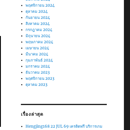
พฤศจิกายน 2024
ตุลาคม 2024
กันยายน 2024
สิงหาคม 2024
กรกฎาคม 2024
มิถุนายน 2024
พฤษภาคม 2024
เมษายน 2024
มีนาคม 2024
กุมภาพันธ์ 2024
มกราคม 2024
ธันวาคม 2023
พฤศจิกายน 2023
ตุลาคม 2023
เรื่องล่าสุด
Hengjing168 22 JUL 69 เครดิตฟรี บริการเกม