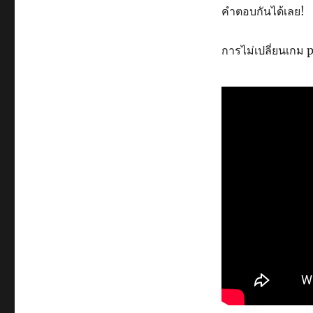
คำตอบกันได้เลย!
การไม่เปลี่ยนเกม 