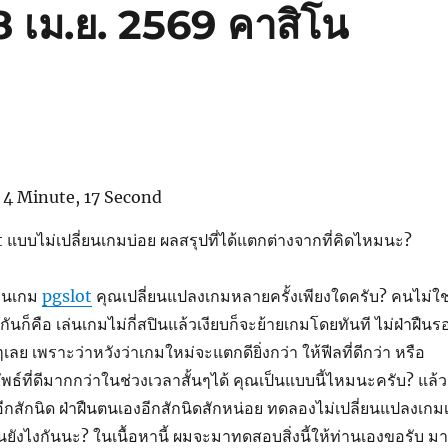
เม.ย. 2569 คาสิโน
4 Minute, 17 Second
 แบบไม่เปลี่ยนเกมบ่อย ผลสรุปที่ได้แตกต่างจากที่คิดไหมนะ?
่นเกม
pgslot
คุณเปลี่ยนแปลงเกมหลายครั้งเพียงใดครับ? คนไม่ใช
กันก็คือ เล่นเกมไม่กี่สปินแล้วเงียบก็จะย้ายเกมโดยทันที ไม่ฝ่าฝืนร
ลย เพราะว่าหวังว่าเกมใหม่จะแตกดียิ่งกว่า ให้ฟีลที่ดีกว่า หรือ
ัพธ์ที่ดีมากกว่าในช่วงเวลาสั้นๆได้ คุณเป็นแบบนี้ไหมนะครับ? แล้ว
กสักนิด ฝ่าฝืนตนเองอีกสักนิดสักหน่อย ทดลองไม่เปลี่ยนแปลงเกม
ยังไงกันนะ? ในเนื้อหานี้ ผมจะมาทดสอบสิ่งนี้ให้ท่านเองขอรับ มา