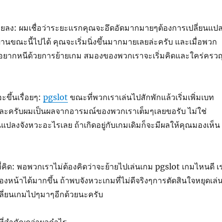
ยลง: ผมเชื่อว่าระยะแรกคุณจะอึดอัดมากมายๆต้องการเปลี่ยนแป
่านขณะนี้ไปได้ คุณจะเริ่มนิ่งขึ้นมากมายเลยล่ะครับ และเมื่อพวก
จะอยากหนีด้วยการย้ายเกม สมองของพวกเราจะเริ่มคิดและใคร่ครว
ขึ้นเรื่อยๆ:
pgslot
ขณะที่พวกเราเล่นไปสักพักแล้วเริ่มเพิ่มเบท
ี่แหละครับผมเป็นผลจากอารมณ์ของพวกเราเต็มๆเลยขอรับ ไม่ใช่
นแปลงจังหวะอะไรเลย ถ้าเกิดอยู่กับเกมเดิมก็จะมีผลให้คุณมองเห็น
ที่คิด: พอพวกเราไม่ต้องคิดว่าจะย้ายไปเล่นเกม pgslot เกมไหนดี เ
้องหน้าได้มากขึ้น ถ้าพบจังหวะเกมที่ไม่ดีจริงๆการตัดสินใจหยุดเล่น
ลี่ยนเกมไปๆมาๆอีกด้วยนะครับ