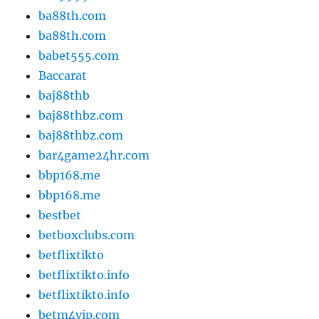
ba88th.com
ba88th.com
babet555.com
Baccarat
baj88thb
baj88thbz.com
baj88thbz.com
bar4game24hr.com
bbp168.me
bbp168.me
bestbet
betboxclubs.com
betflixtikto
betflixtikto.info
betflixtikto.info
betm4vip.com