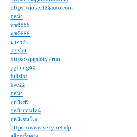
https://joker123auto.com
ดูหนัง
พุซซี่888
พุซซี่888
บาคาร่า
pg slot
https://pgslot77.run
pgheng99
fullslot
live22
ดูหนัง
ดูหนังฟรี
ดูหนังออนไลน์
ดูหนังชนโรง
https://www.sexy168.vip
สล็อตเว็บตรง