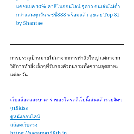
แคชแบค 10% คาสิโนออนไลน์ 5ดาว คนเล่นไม่ต่ำ
กว่าแสนทุกวัน พุซซี่888 พร้อมแล้ว ลุยเลย Top 81
by Shantae
การบรรลุเป้าหมายไม่มาจากการทำสิ่งใหญ่ แต่มาจาก
วิธีการทำสิ่งเล็กๆที่รับรองตัวตนรวมทั้งความอุตสาหะ
แต่ละวัน
เว็บสล็อตและบาคาร่าของโครตดีเว็บนี้เล่นแล้วรวยจัดๆ
918kiss
ดูหนังออนไลน์
สล็อตเว็บตรง
https://sagame168th.in