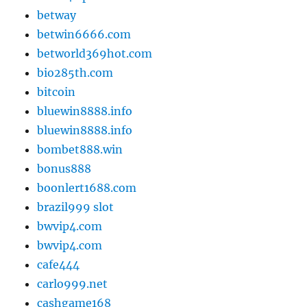
betway
betwin6666.com
betworld369hot.com
bio285th.com
bitcoin
bluewin8888.info
bluewin8888.info
bombet888.win
bonus888
boonlert1688.com
brazil999 slot
bwvip4.com
bwvip4.com
cafe444
carlo999.net
cashgame168