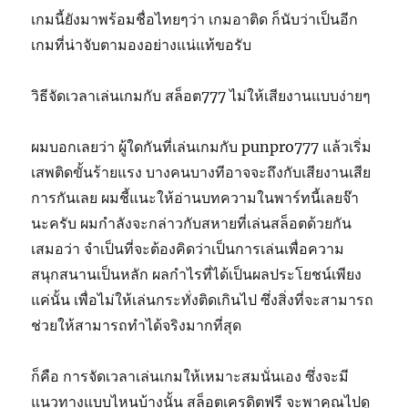
เกมนี้ยังมาพร้อมชื่อไทยๆว่า เกมอาติด ก็นับว่าเป็นอีก
เกมที่น่าจับตามองอย่างแน่แท้ขอรับ
วิธีจัดเวลาเล่นเกมกับ สล็อต777 ไม่ให้เสียงานแบบง่ายๆ
ผมบอกเลยว่า ผู้ใดกันที่เล่นเกมกับ punpro777 แล้วเริ่ม
เสพติดขั้นร้ายแรง บางคนบางทีอาจจะถึงกับเสียงานเสีย
การกันเลย ผมชี้แนะให้อ่านบทความในพาร์ทนี้เลยจ๊า
นะครับ ผมกำลังจะกล่าวกับสหายที่เล่นสล็อตด้วยกัน
เสมอว่า จำเป็นที่จะต้องคิดว่าเป็นการเล่นเพื่อความ
สนุกสนานเป็นหลัก ผลกำไรที่ได้เป็นผลประโยชน์เพียง
แค่นั้น เพื่อไม่ให้เล่นกระทั่งติดเกินไป ซึ่งสิ่งที่จะสามารถ
ช่วยให้สามารถทำได้จริงมากที่สุด
ก็คือ การจัดเวลาเล่นเกมให้เหมาะสมนั่นเอง ซึ่งจะมี
แนวทางแบบไหนบ้างนั้น สล็อตเครดิตฟรี จะพาคุณไปดู