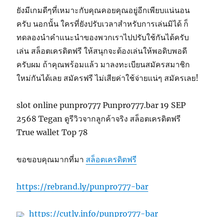
ยังมีเกมดีๆที่เหมาะกับคุณคอยคุณอยู่อีกเพียบแน่นอน
ครับ นอกนั้น ใครที่ยังปรับเวลาสำหรับการเล่นมิได้ ก็
ทดลองนำคำแนะนำของพวกเราไปปรับใช้กันได้ครับ
เล่น สล็อตเครดิตฟรี ให้สนุกจะต้องเล่นให้พอดิบพอดี
ครับผม ถ้าคุณพร้อมแล้ว มาลงทะเบียนสมัครสมาชิก
ใหม่กันได้เลย สมัครฟรี ไม่เสียค่าใช้จ่ายแน่ๆ สมัครเลย!
slot online punpro777 Punpro777.bar 19 SEP
2568 Tegan ดูรีวิวจากลูกค้าจริง สล็อตเครดิตฟรี
True wallet Top 78
ขอขอบคุณมากที่มา
สล็อตเครดิตฟรี
https://rebrand.ly/punpro777-bar
https://cutly.info/punpro777-bar