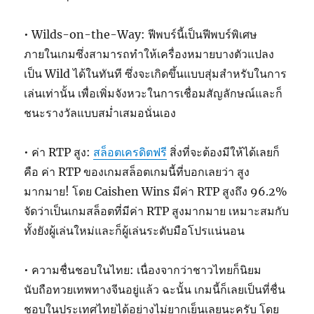
• Wilds-on-the-Way: ฟีพบร์นี้เป็นฟีพบร์พิเศษ
ภายในเกมซึ่งสามารถทำให้เครื่องหมายบางตัวแปลง
เป็น Wild ได้ในทันที ซึ่งจะเกิดขึ้นแบบสุ่มสำหรับในการ
เล่นเท่านั้น เพื่อเพิ่มจังหวะในการเชื่อมสัญลักษณ์และก็
ชนะรางวัลแบบสม่ำเสมอนั่นเอง
• ค่า RTP สูง:
สล็อตเครดิตฟรี
สิ่งที่จะต้องมีให้ได้เลยก็
คือ ค่า RTP ของเกมสล็อตเกมนี้ที่บอกเลยว่า สูง
มากมาย! โดย Caishen Wins มีค่า RTP สูงถึง 96.2%
จัดว่าเป็นเกมสล็อตที่มีค่า RTP สูงมากมาย เหมาะสมกับ
ทั้งยังผู้เล่นใหม่และก็ผู้เล่นระดับมือโปรแน่นอน
• ความชื่นชอบในไทย: เนื่องจากว่าชาวไทยก็นิยม
นับถือทวยเทพทางจีนอยู่แล้ว ฉะนั้น เกมนี้ก็เลยเป็นที่ชื่น
ชอบในประเทศไทยได้อย่างไม่ยากเย็นเลยนะครับ โดย