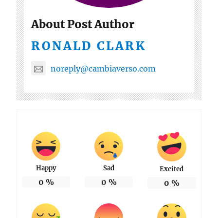
About Post Author
RONALD CLARK
noreply@cambiaverso.com
Happy
Sad
Excited
0
%
0
%
0
%