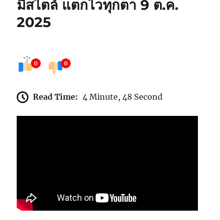
มีสไตล์ แตกไวทุกตา 9 ต.ค.
2025
0
0
Read Time:
4 Minute, 48 Second