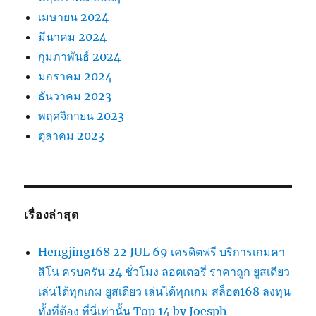
เมษายน 2024
มีนาคม 2024
กุมภาพันธ์ 2024
มกราคม 2024
ธันวาคม 2023
พฤศจิกายน 2023
ตุลาคม 2023
เรื่องล่าสุด
Hengjing168 22 JUL 69 เครดิตฟรี บริการเกมคา
สิโน ครบครัน 24 ชั่วโมง ลอตเตอรี่ ราคาถูก ยูสเดียว
เล่นได้ทุกเกม ยูสเดียว เล่นได้ทุกเกม สล็อต168 ลงทุน
ทั้งที่ต้อง ที่นี่เท่านั้น Top 14 by Joesph