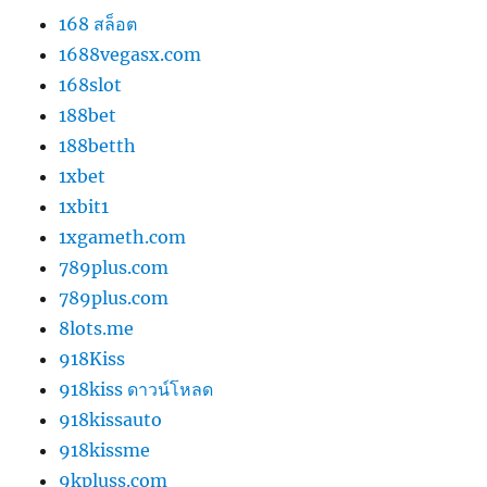
168 สล็อต
1688vegasx.com
168slot
188bet
188betth
1xbet
1xbit1
1xgameth.com
789plus.com
789plus.com
8lots.me
918Kiss
918kiss ดาวน์โหลด
918kissauto
918kissme
9kpluss.com