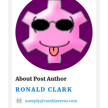
About Post Author
RONALD CLARK
noreply@cambiaverso.com