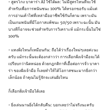
• สูตรโกง บาคาร่า AI ใช้ได้ผล: ไม่มีสูตรไหนที่จะใช้
สำหรับเพื่อการพนันชนะ 100% ได้หรอกขอรับ แม้แต่
การอ่านเค้าไพ่ที่เหล่ามืออาชีพใช้กันก็ตาม เพราะมัน
เป็นเกมพนันที่มีโอกาสแพ้ชนะ 50/50 เพราะฉะนั้น มัน
บางทีก็อาจจะช่วยสำหรับการวิเคราะห์ แม้กระนั้นไม่ใช่
100%
• แทงฝั่งไหนก็เหมือนกัน: ถือได้ว่าเรื่องใหม่ๆเลยค่ะนะ
ครับ แม้กระนั้นจะต้องกล่าวว่า การเลือกฝั่งเจ้ามือจะได้
เปรียบกว่านิดหน่อย ด้วยกฎกติกาที่เอื้อต่อการจั่ว บาคา
ร่า ของฝั่งเจ้ามือ ก็เลยทำให้ได้โอกาสชนะมากยิ่งกว่า
เล็กน้อย ถ้าคุณไม่รู้จักจะเล่นฝั่งไหน
ก็เลือกฝั่งเจ้ามือได้เลย
• ยิ่งเล่นนานยิ่งได้กลับคืน: บอกเลยว่าไม่จริงนะครับ