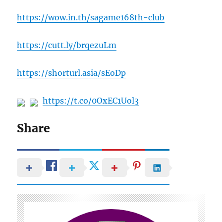
https://wow.in.th/sagame168th-club
https://cutt.ly/brqezuLm
https://shorturl.asia/sEoDp
https://t.co/0OxEC1Uol3
Share