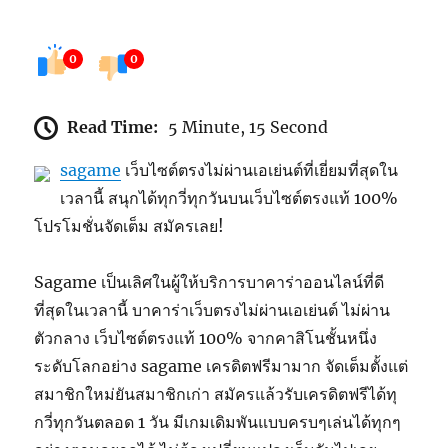
0
0
Read Time:
5 Minute, 15 Second
sagame
เว็บไซต์ตรงไม่ผ่านเอเย่นต์ที่เยี่ยมที่สุดใน
เวลานี้ สนุกได้ทุกวี่ทุกวันบนเว็บไซต์ตรงแท้ 100%
โปรโมชั่นจัดเต็ม สมัครเลย!
Sagame เป็นเลิศในผู้ให้บริการบาคาร่าออนไลน์ที่ดี
ที่สุดในเวลานี้ บาคาร่าเว็บตรงไม่ผ่านเอเย่นต์ ไม่ผ่าน
ตัวกลาง เว็บไซต์ตรงแท้ 100% จากคาสิโนชั้นหนึ่ง
ระดับโลกอย่าง sagame เครดิตฟรีมามาก จัดเต็มตั้งแต่
สมาชิกใหม่ยันสมาชิกเก่า สมัครแล้วรับเครดิตฟรีได้ทุ
กวี่ทุกวันตลอด 1 วัน มีเกมเดิมพันแบบครบๆเล่นได้ทุกๆ