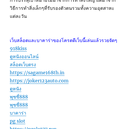
การบรรลุเป้าหมายไม่มาจากการทำสิ่งใหญ่ แต่มาจาก
วิธีการทำสิ่งเล็กๆที่รับรองตัวตนรวมทั้งความอุตสาหะ
แต่ละวัน
เว็บสล็อตและบาคาร่าของโครตดีเว็บนี้เล่นแล้วรวยจัดๆ
918kiss
ดูหนังออนไลน์
สล็อตเว็บตรง
https://sagame168th.in
https://joker123auto.com
ดูหนัง
พุซซี่888
พุซซี่888
บาคาร่า
pg slot