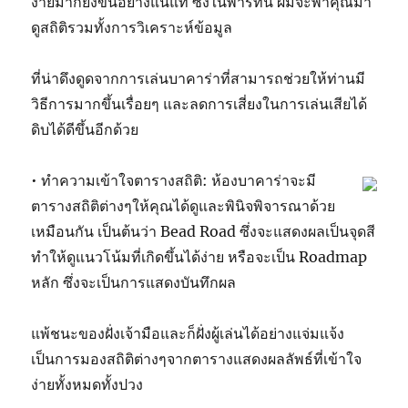
ง่ายมากยิ่งขึ้นอย่างแน่แท้ ซึ่งในพาร์ทนี้ ผมจะพาคุณมา
ดูสถิติรวมทั้งการวิเคราะห์ข้อมูล
ที่น่าดึงดูดจากการเล่นบาคาร่าที่สามารถช่วยให้ท่านมี
วิธีการมากขึ้นเรื่อยๆ และลดการเสี่ยงในการเล่นเสียได้
ดิบได้ดีขึ้นอีกด้วย
• ทำความเข้าใจตารางสถิติ: ห้องบาคาร่าจะมี
ตารางสถิติต่างๆให้คุณได้ดูและพินิจพิจารณาด้วย
เหมือนกัน เป็นต้นว่า Bead Road ซึ่งจะแสดงผลเป็นจุดสี
ทำให้ดูแนวโน้มที่เกิดขึ้นได้ง่าย หรือจะเป็น Roadmap
หลัก ซึ่งจะเป็นการแสดงบันทึกผล
แพ้ชนะของฝั่งเจ้ามือและก็ฝั่งผู้เล่นได้อย่างแจ่มแจ้ง
เป็นการมองสถิติต่างๆจากตารางแสดงผลลัพธ์ที่เข้าใจ
ง่ายทั้งหมดทั้งปวง