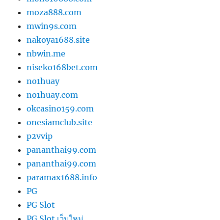
moza888.com
mwin9s.com
nakoya1688.site
nbwin.me
niseko168bet.com
no1huay
no1huay.com
okcasino159.com
onesiamclub.site
p2vvip
pananthai99.com
pananthai99.com
paramax1688.info
PG
PG Slot
PG Slot เว็บใหม่