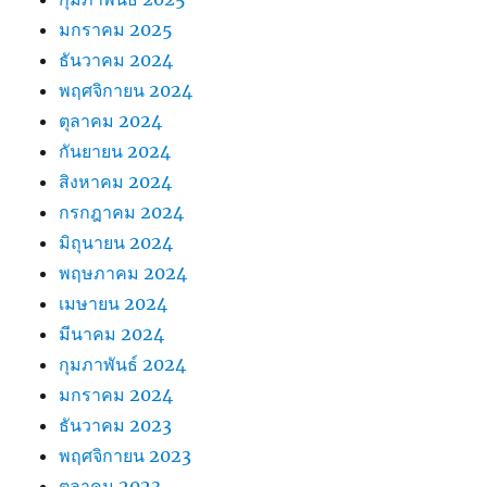
มกราคม 2025
ธันวาคม 2024
พฤศจิกายน 2024
ตุลาคม 2024
กันยายน 2024
สิงหาคม 2024
กรกฎาคม 2024
มิถุนายน 2024
พฤษภาคม 2024
เมษายน 2024
มีนาคม 2024
กุมภาพันธ์ 2024
มกราคม 2024
ธันวาคม 2023
พฤศจิกายน 2023
ตุลาคม 2023