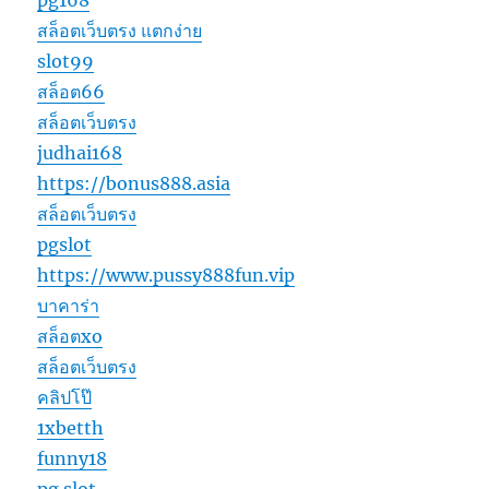
pg168
สล็อตเว็บตรง แตกง่าย
slot99
สล็อต66
สล็อตเว็บตรง
judhai168
https://bonus888.asia
สล็อตเว็บตรง
pgslot
https://www.pussy888fun.vip
บาคาร่า
สล็อตxo
สล็อตเว็บตรง
คลิปโป๊
1xbetth
funny18