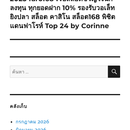
ไป:
ลงทุน ทุกยอดฝาก 10% รองรับวอเล็ท
ยิงปลา สล็อต คาสิโน สล็อต168 พิชิต
แดนฟาโรห์ Top 24 by Corinne
ค้นห
ค้นหา:
คลังเก็บ
กรกฎาคม 2026
มิถุนายน 2026