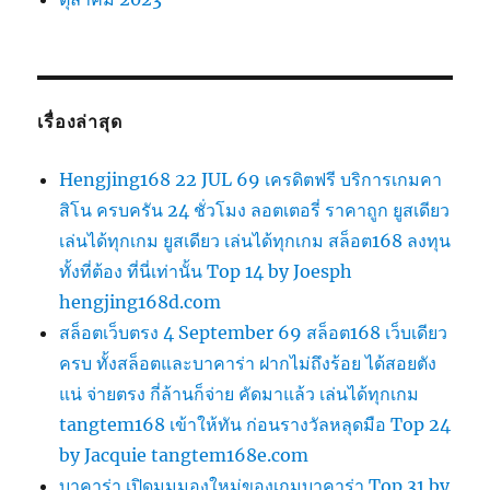
เรื่องล่าสุด
Hengjing168 22 JUL 69 เครดิตฟรี บริการเกมคา
สิโน ครบครัน 24 ชั่วโมง ลอตเตอรี่ ราคาถูก ยูสเดียว
เล่นได้ทุกเกม ยูสเดียว เล่นได้ทุกเกม สล็อต168 ลงทุน
ทั้งที่ต้อง ที่นี่เท่านั้น Top 14 by Joesph
hengjing168d.com
สล็อตเว็บตรง 4 September 69 สล็อต168 เว็บเดียว
ครบ ทั้งสล็อตและบาคาร่า ฝากไม่ถึงร้อย ได้สอยตัง
แน่ จ่ายตรง กี่ล้านก็จ่าย คัดมาแล้ว เล่นได้ทุกเกม
tangtem168 เข้าให้ทัน ก่อนรางวัลหลุดมือ Top 24
by Jacquie tangtem168e.com
บาคาร่า เปิดมุมมองใหม่ของเกมบาคาร่า Top 31 by