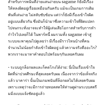
สำหรับการพนันที่ง่ายแสนง่ายบน sagame ก็ยังมีเรื่อง
ให้หลงผิดอยู่เรื่อยเหมือนกันครับ แม้จะเป็นเกมการเดิม
พันที่เล่นง่าย ไม่สลับซับซ้อน แต่ว่าก็ยังมีเรื่องเข้าใจผิด
อยู่แบบเดียวกัน ซึ่งมันก็นำมาซึ่งความเข้าใจที่ผิดแปลก
ไปจนกระทั่งอาจจะทำให้ผู้เล่นเสียโอกาสสำหรับการทำ
กำไรไปเลยก็ได้ ในพาร์ทนี้ ผมรวมทั้ง sagame เข้าสู่
ระบบจะพาคุณไปดูเลยว่า มีเรื่องมีราวไหนบ้างที่คน
จำนวนไม่น้อยกำลังเข้าใจผิดอยู่ แล้วความจริงคืออะไร?
พวกเราจะมาหาคำตอบไปพร้อมๆกันเลยครับผม
• ระบบถูกล็อกผลและก็คดโกงได้ง่าย: นี่เป็นเรื่องเข้าใจ
ผิดที่น่าปวดศีรษะที่สุดเลยครับผม เนื่องจากว่าข้อเท็จจริง
แล้ว บาคาร่า นั้นเป็นเกมพนันที่ล็อกผลไม่ได้เลยครับผม
เพราะเหตุว่าจะมีการถ่ายทอดสดให้ท่านดูผ่านระบบสตรี
มมิ่งแบบแจ้งชัดอยู่แล้ว