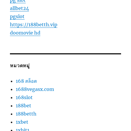
pg slot
allbet24
pgslot
https://188betth.vip
doomovie hd
หมวดหมู่
168 สล็อต
1688vegasx.com
168slot
188bet
188betth
1xbet
1xbit1