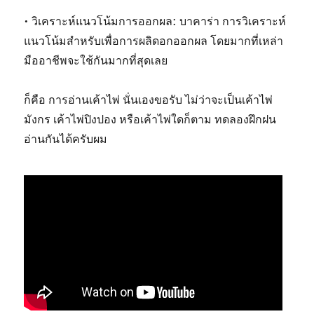
• วิเคราะห์แนวโน้มการออกผล: บาคาร่า การวิเคราะห์
แนวโน้มสำหรับเพื่อการผลิดอกออกผล โดยมากที่เหล่า
มืออาชีพจะใช้กันมากที่สุดเลย
ก็คือ การอ่านเค้าไพ่ นั่นเองขอรับ ไม่ว่าจะเป็นเค้าไพ่
มังกร เค้าไพ่ปิงปอง หรือเค้าไพ่ใดก็ตาม ทดลองฝึกฝน
อ่านกันได้ครับผม