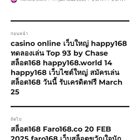
เขียน
เมื่อ
หมู่
กำกับ
แนะแนว
ก่อนหน้า
เรื่อง
casino online เว็บใหญ่ happy168
เรื่อง
ก่อน
ทดลองเล่น Top 93 by Chase
หน้า:
สล็อต168 happy168.world 14
happy168 เว็บไซต์ใหญ่ สมัครเล่น
สล็อต168 วันนี้ รับเครดิตฟรี March
25
ถัดไป
สล็อต168 Faro168.co 20 FEB
เรื่อง
ต่อ
2025 faro168 เว็บสล็อตขวัญใจนัก